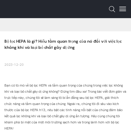
Bộ lọc HEPA là gì? Hiểu tầm quan trọng của nó đối với việc lọc 
không khí và loại bỏ chất gây dị ứng
2023-12-20
Bạn có tò mò về bộ lọc HEPA và tầm quan trọng của chúng trong việc lọc không
khí và loại bỏ chất gây dị ứng không? Đừng tìm đâu xa! Trong bài viết đơn giản và
trực tiếp này, chúng tôi sẽ làm sáng tỏ bí ẩn đằng sau bộ lọc HEPA, giải thích
chức năng và tầm quan trọng của chúng. Ngoài ra, chúng tôi đi sâu vào kích
thước của bộ lọc HEPA h13, nêu bật các tính năng nổi bật của chúng đảm bảo
kết quả lọc không khí và loại bỏ chất gây dị ứng ấn tượng. Hãy cùng chúng tôi
khám phá bí mật của một môi trường sạch hơn và trong lành hơn với bộ lọc
HEPA!