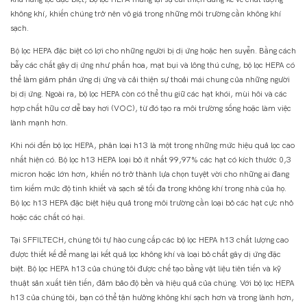
không khí, khiến chúng trở nên vô giá trong những môi trường cần không khí
sạch.
Bộ lọc HEPA đặc biệt có lợi cho những người bị dị ứng hoặc hen suyễn. Bằng cách
bẫy các chất gây dị ứng như phấn hoa, mạt bụi và lông thú cưng, bộ lọc HEPA có
thể làm giảm phản ứng dị ứng và cải thiện sự thoải mái chung của những người
bị dị ứng. Ngoài ra, bộ lọc HEPA còn có thể thu giữ các hạt khói, mùi hôi và các
hợp chất hữu cơ dễ bay hơi (VOC), từ đó tạo ra môi trường sống hoặc làm việc
lành mạnh hơn.
Khi nói đến bộ lọc HEPA, phân loại h13 là một trong những mức hiệu quả lọc cao
nhất hiện có. Bộ lọc h13 HEPA loại bỏ ít nhất 99,97% các hạt có kích thước 0,3
micron hoặc lớn hơn, khiến nó trở thành lựa chọn tuyệt vời cho những ai đang
tìm kiếm mức độ tinh khiết và sạch sẽ tối đa trong không khí trong nhà của họ.
Bộ lọc h13 HEPA đặc biệt hiệu quả trong môi trường cần loại bỏ các hạt cực nhỏ
hoặc các chất có hại.
Tại SFFILTECH, chúng tôi tự hào cung cấp các bộ lọc HEPA h13 chất lượng cao
được thiết kế để mang lại kết quả lọc không khí và loại bỏ chất gây dị ứng đặc
biệt. Bộ lọc HEPA h13 của chúng tôi được chế tạo bằng vật liệu tiên tiến và kỹ
thuật sản xuất tiên tiến, đảm bảo độ bền và hiệu quả của chúng. Với bộ lọc HEPA
h13 của chúng tôi, bạn có thể tận hưởng không khí sạch hơn và trong lành hơn,