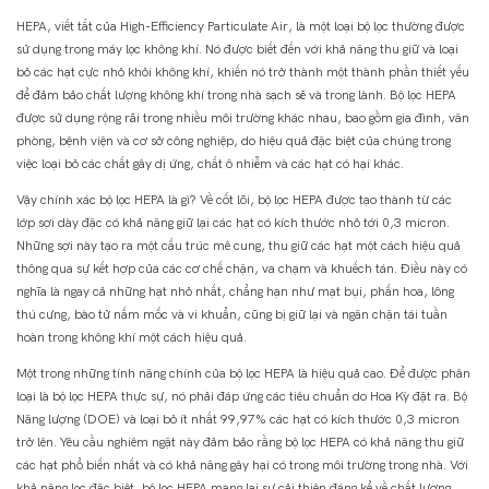
HEPA, viết tắt của High-Efficiency Particulate Air, là một loại bộ lọc thường được
sử dụng trong máy lọc không khí. Nó được biết đến với khả năng thu giữ và loại
bỏ các hạt cực nhỏ khỏi không khí, khiến nó trở thành một thành phần thiết yếu
để đảm bảo chất lượng không khí trong nhà sạch sẽ và trong lành. Bộ lọc HEPA
được sử dụng rộng rãi trong nhiều môi trường khác nhau, bao gồm gia đình, văn
phòng, bệnh viện và cơ sở công nghiệp, do hiệu quả đặc biệt của chúng trong
việc loại bỏ các chất gây dị ứng, chất ô nhiễm và các hạt có hại khác.
Vậy chính xác bộ lọc HEPA là gì? Về cốt lõi, bộ lọc HEPA được tạo thành từ các
lớp sợi dày đặc có khả năng giữ lại các hạt có kích thước nhỏ tới 0,3 micron.
Những sợi này tạo ra một cấu trúc mê cung, thu giữ các hạt một cách hiệu quả
thông qua sự kết hợp của các cơ chế chặn, va chạm và khuếch tán. Điều này có
nghĩa là ngay cả những hạt nhỏ nhất, chẳng hạn như mạt bụi, phấn hoa, lông
thú cưng, bào tử nấm mốc và vi khuẩn, cũng bị giữ lại và ngăn chặn tái tuần
hoàn trong không khí một cách hiệu quả.
Một trong những tính năng chính của bộ lọc HEPA là hiệu quả cao. Để được phân
loại là bộ lọc HEPA thực sự, nó phải đáp ứng các tiêu chuẩn do Hoa Kỳ đặt ra. Bộ
Năng lượng (DOE) và loại bỏ ít nhất 99,97% các hạt có kích thước 0,3 micron
trở lên. Yêu cầu nghiêm ngặt này đảm bảo rằng bộ lọc HEPA có khả năng thu giữ
các hạt phổ biến nhất và có khả năng gây hại có trong môi trường trong nhà. Với
khả năng lọc đặc biệt, bộ lọc HEPA mang lại sự cải thiện đáng kể về chất lượng