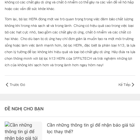
không có các chất gây dị ứng và chất ô nhiễm có thể gây ra các vấn đề về hô hấp
hoặc các vấn đề sức khỏe khác.
Tóm lại, bộ lọc HEPA đóng một vai trò quan trọng trong việc đảm bảo chất lượng
không khí trong nhà sạch sẽ và trong lành. Chúng có hiệu quả cao trong việc loại
bỏ các hạt cực nhỏ, bao gồm các chất gây dị ứng, chất ô nhiễm và các chất có
hại khác. Cho dù bạn bị dị ứng hay chỉ đơn giản là muốn tạo ra một môi trường
sống hoặc làm việc lành mạnh hơn, bộ lọc HEPA, đặc biệt là phân loại h13, là lựa
chọn lý tưởng để lọc không khí hiệu quả và loại bỏ chất gây dị ứng. Hãy đưa ra lựa
chọn thông minh với bộ lọc h13 HEPA của SFFILTECH và trải nghiệm những lợi
ích của không khí sạch hơn và trong lành hơn ngay hôm nay!
Trước Đó
Kế Tiếp
ĐỀ NGHỊ CHO BẠN
Cần những thông tin gì để nhận báo giá túi
lọc thay thế?