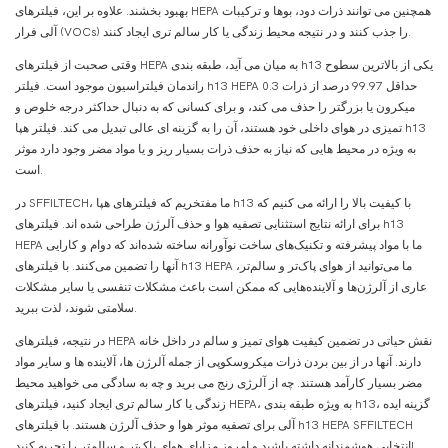
بهبود بخشند. علاوه بر این، فیلترهای HEPA همچنین می توانند ذرات دود، بوها و ترکیبات
آلی فرار (VOCs) را جذب کنند و در نتیجه محیط زندگی یا کار سالم تری ایجاد کنند.
وقتی صحبت از فیلترهای HEPA به میان می آید، طبقه بندی h13 یکی از بالاترین سطوح
راندمان فیلتراسیون موجود است. فیلتر h13 HEPA حداقل 99.97 درصد از ذرات 0.3
میکرون یا بزرگتر را حذف می کند، و برای کسانی که به دنبال حداکثر درجه خلوص و
تمیزی در هوای داخلی خود هستند، آن را به گزینه ای عالی تبدیل می کند. فیلتر هپا h13
به ویژه در محیط هایی که نیاز به حذف ذرات بسیار ریز و یا مواد مضر وجود دارد موثر
است.
در SFFILTECH، ما مفتخریم که فیلترهای هپا h13 با کیفیت بالا را ارائه می کنیم که
برای ارائه نتایج استثنایی تصفیه هوا و حذف آلرژن طراحی شده اند. فیلترهای h13
HEPA ما با مواد پیشرفته و تکنیک‌های ساخت نوآورانه ساخته شده‌اند که دوام و کارایی
آنها را تضمین می‌کنند. با فیلترهای h13 HEPA ما می‌توانید از هوای پاک‌تر و سالم‌تر،
عاری از آلرژن‌ها و آلاینده‌هایی که ممکن است باعث مشکلات تنفسی یا سایر مشکلات
سلامتی شوند، لذت ببرید.
در نتیجه، فیلترهای HEPA نقش حیاتی در تضمین کیفیت هوای تمیز و سالم در داخل خانه
دارند. آنها در از بین بردن ذرات میکروسکوپی از جمله آلرژن ها، آلاینده ها و سایر مواد
مضر بسیار کارآمد هستند. چه از آلرژی رنج می برید و چه به سادگی می خواهید محیط
زندگی یا کار سالم تری ایجاد کنید، فیلترهای HEPA، به ویژه طبقه بندی h13، گزینه ایده
آلی برای تصفیه موثر هوا و حذف آلرژن هستند. با فیلترهای h13 HEPA SFFILTECH
انتخابی هوشمندانه داشته باشید و امروز مزایای هوای پاک‌تر و سالم‌تر را تجربه کنید!