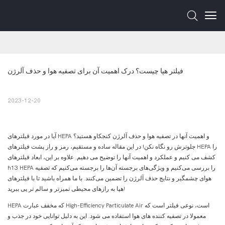
فیلتر هپا چیست؟ درک اهمیت آن برای تصفیه هوا و حذف آلرژن
2023-12-20
آیا در مورد فیلترهای HEPA و اهمیت آنها در تصفیه هوا و حذف آلرژن کنجکاو هستید؟
جلوترش رو نگاه نکن! در این مقاله ساده و مستقیم، رمز و راز پشت فیلترهای HEPA را
کشف می کنیم و عملکرد و اهمیت آنها را توضیح می دهیم. علاوه بر این، ابعاد فیلترهای
h13 HEPA را بررسی می‌کنیم و ویژگی‌های برجسته آن‌ها را برجسته می‌کنیم که تصفیه
هوای چشمگیر و نتایج حذف آلرژن را تضمین می‌کنند. با ما همراه باشید تا با فیلترهای
هپا به رازهای محیطی تمیزتر و سالم تر پی ببرید!
HEPA که مخفف عبارت High-Efficiency Particulate Air است، نوعی فیلتر است که
معمولا در تصفیه کننده های هوا استفاده می شود. این به دلیل توانایی خود در جذب و