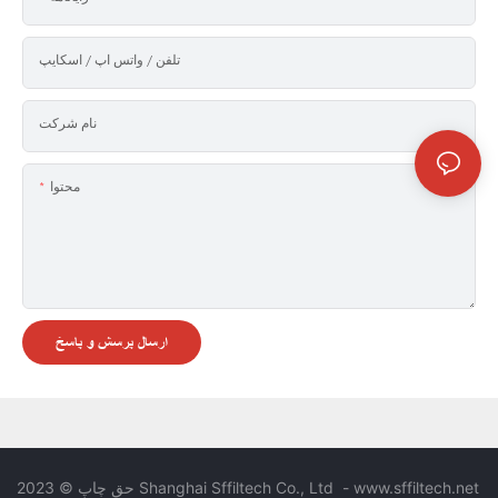
تلفن / واتس اپ / اسکایپ
نام شرکت
محتوا
ارسال پرسش و پاسخ
www.sffiltech.net
-
حق چاپ © 2023 Shanghai Sffiltech Co., Ltd