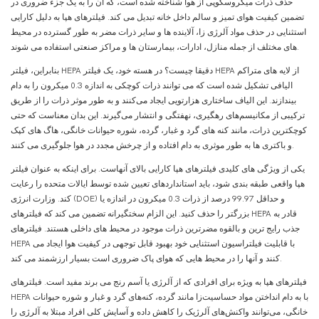
حذف ذرات میکروسکوپی از هوا شناخته شده است، که آن را به یک جزء ضروری در
تضمین کیفیت هوای تمیز و سالم داخل خانه تبدیل می کند. فیلترهای هپا به دلیل کارایی
استثنایی در حذف مواد آلرژی زا، آلاینده ها و سایر ذرات مضر به طور گسترده در محیط
های مختلف از جمله منازل، ادارات، بیمارستان ها و مراکز صنعتی استفاده می شوند.
بنابراین، فیلتر HEPA دقیقا چیست؟ در هسته خود، یک فیلتر HEPA از لایه های متراکم
الیافی تشکیل شده است که می توانند ذرات کوچکی به اندازه 0.3 میکرون را به دام
بیندازند. این الیاف ساختاری هزارتویی ایجاد می‌کنند و به طور موثر ذرات را از طریق
ترکیبی از مکانیسم‌های رهگیری، نهفتگی و انتشار می‌گیرند. این بدان معناست که حتی
کوچکترین ذرات، مانند کنه های گرد و غبار، گرده، شوره حیوانات خانگی، هاگ های کپک
و باکتری ها به طور موثری به دام افتاده و از چرخش مجدد در هوا جلوگیری می کنند.
یکی از ویژگی های کلیدی فیلترهای هپا کارایی بالای آنهاست. برای اینکه به عنوان فیلتر
هپا واقعی طبقه بندی شود، باید استانداردهای تعیین شده توسط ایالات متحده را رعایت
کند. وزارت انرژی (DOE) و حداقل 99.97 درصد از ذرات 0.3 میکرون در اندازه یا
بزرگتر را حذف کنید. این الزام سختگیرانه تضمین می کند که فیلترهای HEPA قادر به
جذب رایج ترین و بالقوه مضرترین ذرات موجود در محیط های داخلی هستند. فیلترهای
HEPA با قابلیت فیلتراسیون استثنایی خود بهبود قابل توجهی در کیفیت هوا ایجاد می
کنند و آنها را در محیط هایی که هوای پاک ضروری است بسیار ارزشمند می کند.
فیلترهای هپا به ویژه برای افرادی که از آلرژی یا آسم رنج می برند مفید است. فیلترهای
HEPA با به دام انداختن مواد حساسیت‌زا مانند گرده، کنه‌های گرد و غبار و شوره حیوانات
خانگی، می‌توانند واکنش‌های آلرژیک را کاهش داده و آسایش کلی افراد مبتلا به آلرژی را