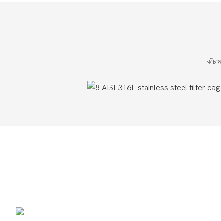
কাঁচা