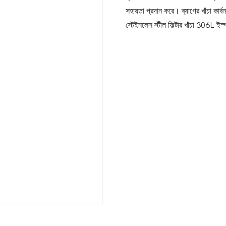
সহায়তা প্রদান করে। ব্যাগের খাঁচা কা
স্টেইনলেস স্টীল ফিল্টার খাঁচা 306L ই