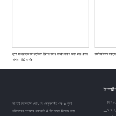
ধুলো সংগ্রাহক ব্যাগহাউসে ফিল্টার ব্যাগ সমর্থন করার জন্য কারখানার
কাস্টমাইজড সাইজ স
সাধারণ ফিল্টার খাঁচা
উপকারী 
▁নি হ 
সাংহাই স্ফিলটেক কোং, লি. নেতৃস্থানীয় এক & ধুলো
▁ও য়া র্
পরিস্রাবণ পেশাদার কোম্পানি & চীন মধ্যে বিচ্ছেদ পণ্য