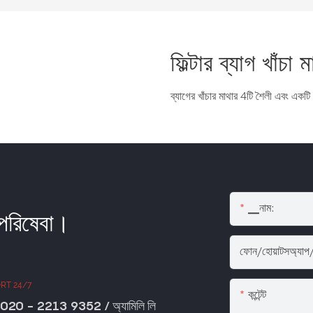
ফিল্টার ব্যাগ খাঁচা 
ব্যাগের খাঁচার মাথার 4টি শৈলী এবং একট
▁নাম:
 পরিষেবা।
ফোন/হোয়াটসঅ্যাপ
RT 24/7
কন্টেন্ট
020 - 2213 9352 / অ্যামিলি লি