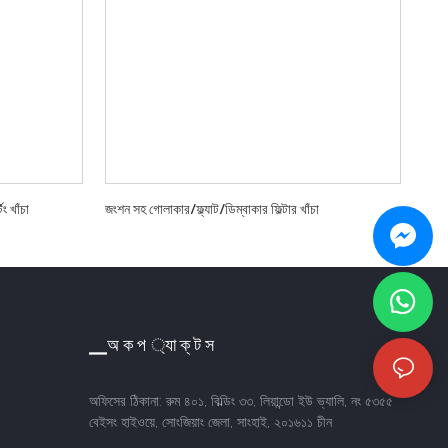
িং খাঁচা
জংশন সহ গোলাকার/ফ্ল্যাট/ডিম্বাকার ফিল্টার খাঁচা
▁অ ক প ্যা ক্ ট স
অফিসের ঠিকানা: রুম ৪০১, বিল্ডিং ৩৩, লিয়ান্ডো ইউ ভ্যালি, নং ৫৩৫৫
বেইসং হাইওয়ে, সোংজিয়াং জেলা, সাংহাই, ২০১৬১১ চীন