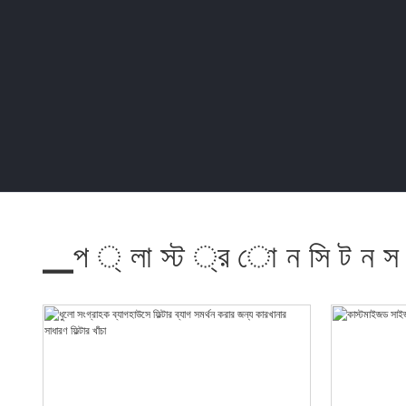
▁প ্ লা স্ট ্র ো ন সি ট ন স