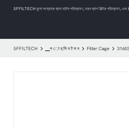
SFFILTECH ধুলো সংগ্রাহক ব্যাগ হাউস পরিস্রাবণ, তরল ব্যাগ ফিল্টার পরিস্রাবণ, এবং H
SFFILTECH
▁প ো র্ সি ন ট স ন
Filter Cage
316SS স্