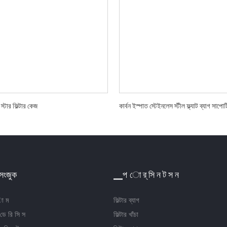
্টার ফিল্টার কেজ
কার্বন ইস্পাত স্টেইনলেস স্টীল ফ্ল্যাট ব্যাগ সাপোর্ট
সংজুক
▁প ো র্ সি ন ট স ন
ো ম
ফিল্টার ব্যাগ
 ডে রি সি স
ফিল্টার খাঁচা