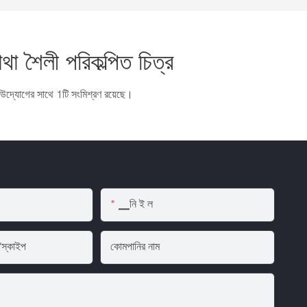
মাথা শৈলী পরিকল্পিত চিত্র
ি উদ্যোগের সাথে 1টি সংমিশ্রণ রয়েছে।
▁নি ই ল
/স্কাইপ
কোমপানির নাম