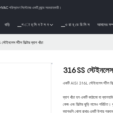
VAC পরিস্রাবণ সিস্টেমের একটি ব্র্যান্ড সরবরাহকারী।
বাড়ি
▁প ো র্ সি ন ট স ন
▁ও য়া র্ ডে রি সি স
আমাদের সম্প
টেইনলেস স্টীল ফিল্টার ব্যাগ খাঁচা
316SS স্টেইনলেস স্ট
একটি AISI 316L স্টেইনলেস স্টীল ফিল্টার
ব্যাগ খাঁচা হল একটি কাঠামো যা ব্যাগহাউস
কেজ এবং ফিল্টার ঝুড়ি নামেও পরিচিত। ধুল
ব্যাগগুলি খোলা রাখার একটি উপায় প্রদা