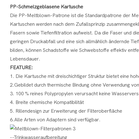
PP-Schmelzgeblasene Kartusche
Die PP-Meltblown-Patrone ist die Standardpatrone der Mel
Kartuschen werden nach dem Zufallsprinzip zusammengekleb
Fasern sowie Tiefenfiltration aufweist. Da die Faser und d
geringen Druckabfall und eine sich allmählich ändernde Ti
bilden, können Schadstoffe wie Schwebstoffe effektiv entfer
Lebensdauer.
FEATURE:
1. Die Kartusche mit dreischichtiger Struktur bietet eine
2.Gebildet durch thermische Bindung ohne Verwendung von 
3. 100 % reines Polypropylen verursacht keine Wasserver
4. Breite chemische Kompatibilität
5. Rillendesign zur Erweiterung der Filteroberfläche
6.Alle Arten von Adaptern sind verfügbar.
--Trinkwasseraufbereitung