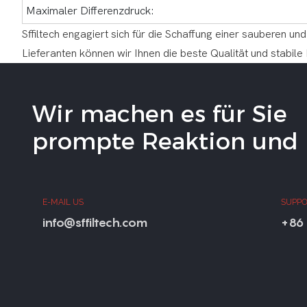
Maximaler Differenzdruck:
Sffiltech engagiert sich für die Schaffung einer sauberen u
Lieferanten können wir Ihnen die beste Qualität und stabile
Wir machen es für Sie
prompte Reaktion und b
E-MAIL US
SUPPO
info@sffiltech.com
+86 