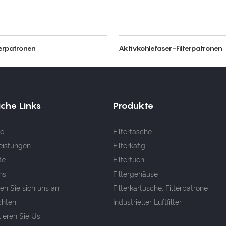
terpatronen
Aktivkohlefaser-Filterpatronen
iche Links
Produkte
e
Filtertasche
eistungen
Filterkäfig
te
Filtertuch
ns
Filtergehäuse
en Sie sich uns an
Filterkartusche, Filterpatrone
chten
Industrieller Luftfilter
ieren Sie Us