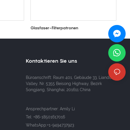
Glasfaser-Filterpatronen
Kontaktieren Sie uns
Büroanschrift: Raum 401, Gebäude 33, Liando U
Valley, Nr. 5355 Beisong Highway, Bezirk
Songjiang, Shanghai, 201611 China
Ansprechpartner: Amily Li
Tel:
+86-18501617016
WhatsApp:+1-9494737923