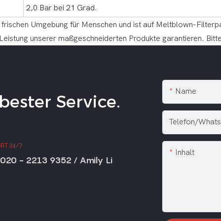
2,0 Bar bei 21 Grad.
nd frischen Umgebung für Menschen und ist auf Meltblown-Filterpa
 Leistung unserer maßgeschneiderten Produkte garantieren. Bitte 
Name
ester Service.
Telefon/What
RT 24/7
Inhalt
020 - 2213 9352 / Amily Li