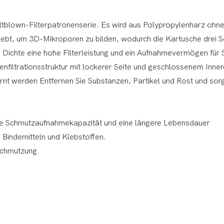
tblown-Filterpatronenserie. Es wird aus Polypropylenharz ohn
t, um 3D-Mikroporen zu bilden, wodurch die Kartusche drei Sc
ie Dichte eine hohe Filterleistung und ein Aufnahmevermögen fü
efenfiltrationsstruktur mit lockerer Seite und geschlossenem In
nt werden Entfernen Sie Substanzen, Partikel und Rost und sorgen
 hohe Schmutzaufnahmekapazität und eine längere Lebensdauer
Bindemitteln und Klebstoffen.
schmutzung