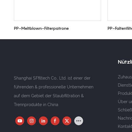
PP-Meltblown-Filterpatrone
PP-Faltenfil
Nützl
Zuhaus
Shanghai SFfiltech Co., Ltd. ist einer der
Dienstl
führenden & professionelle Unternehmen
Produk
auf dem Gebiet der Staubfiltration &
Über u
Trennprodukte in China
Schließ
Nachri
Kontakt