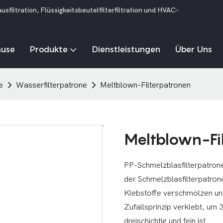
iltration, Flüssigkeitsbeutelfilterfiltration und HVAC-
ause
Produkte
Dienstleistungen
Über Uns
e
Wasserfilterpatrone
Meltblown-Filterpatronen
Meltblown-Fi
PP-Schmelzblasfilterpatron
der Schmelzblasfilterpatron
Klebstoffe verschmolzen un
Zufallsprinzip verklebt, um
dreischichtig und fein ist