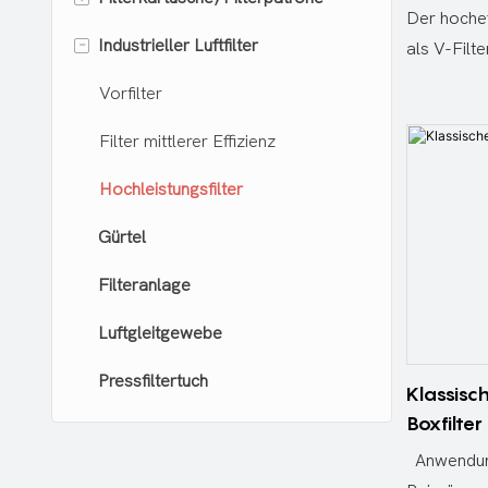
Der hochef
-
Industrieller Luftfilter
Beutelfiltergehäuse
Wasserfilterpatrone
als V-Filte
hocheffizi
Vorfilter
Kastentyp
verwendet 
Filter mittlerer Effizienz
ultrafeine
Hochleistungsfilter
Innenfeuer
oder PP-M
Gürtel
für konsta
Filteranlage
Luftstrom
Glasfaserf
Luftgleitgewebe
eine gute 
Pressfiltertuch
gewährleis
Klassisch
Abstandsha
Boxfilter
Faltenabst
Anwendung:
Luftstrom