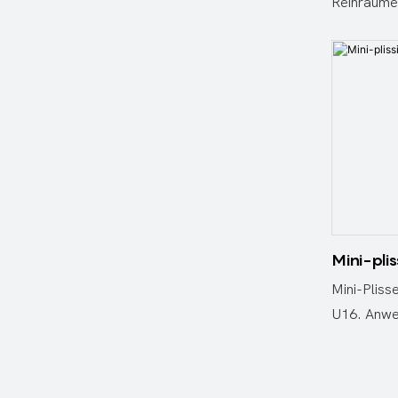
Reinräume,
sorgt auße
höhere Win
Staubkapaz
wird. Vorte
Energieve
Glasfaserp
Betriebsk
Mini-plis
Mini-Pliss
U16. Anwen
industriel
Filtergeh