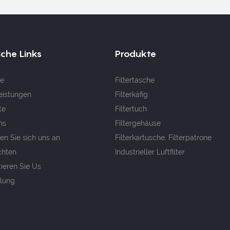
iche Links
Produkte
e
Filtertasche
eistungen
Filterkäfig
te
Filtertuch
ns
Filtergehäuse
en Sie sich uns an
Filterkartusche, Filterpatrone
chten
Industrieller Luftfilter
ieren Sie Us
llung