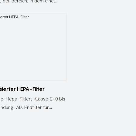
 der Bereich, in dem eine
Hochleistungsfilter vom Typ
rdem für eine größere
dgeschwindigkeit benötigt
Glasfaserpapier Rahmen: ABS
ität, wodurch der
ile Ultrafeines
rbrauch gesenkt und
apier sorgt dafür
osten gesenkt werden
sierter HEPA-Filter
ee-Hepa-Filter, Klasse E10 bis
dung: Als Endfilter für
le Reinräume, wie HEPA-
äuse, FFU, Laminar Flow