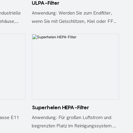
ULPA-Filter
ndustrielle
Anwendung: Werden Sie zum Endfilter,
ehäuse,
wenn Sie mit Gelschlitzen, Kiel oder FFU
 Strömung,
zusammenarbeiten. Vorteile: 95
teile
Falten/Fuß, 20 % höher als normales
Produkt, geringerer Widerstand
Superhelen HEPA-Filter
lasse E11
Anwendung: Für großen Luftstrom und
begrenzten Platz im Reinigungssystem.