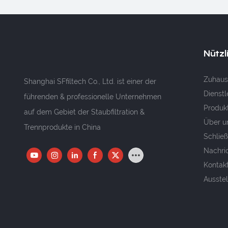
Nützl
Zuhaus
Shanghai SFfiltech Co., Ltd. ist einer der
Dienstl
führenden & professionelle Unternehmen
Produk
auf dem Gebiet der Staubfiltration &
Über u
Trennprodukte in China
Schließ
Nachri
Kontakt
Ausste