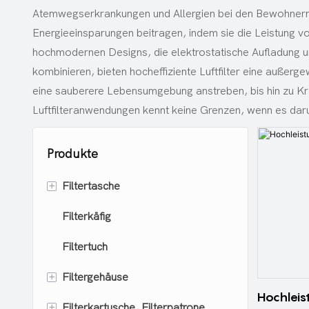
Atemwegserkrankungen und Allergien bei den Bewohnern v
Energieeinsparungen beitragen, indem sie die Leistung v
hochmodernen Designs, die elektrostatische Aufladung u
kombinieren, bieten hocheffiziente Luftfilter eine außerg
eine sauberere Lebensumgebung anstreben, bis hin zu Kran
Luftfilteranwendungen kennt keine Grenzen, wenn es daru
Produkte
+
Filtertasche
Filterkäfig
Staubsammler-Filterbeutel
Filtertuch
Flüssigkeitsfilterbeutel
+
Filtergehäuse
Hochleis
+
Filterkartusche, Filterpatrone
Automatischer Rückspülfilter