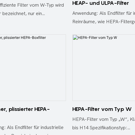
HEAP- und ULPA-Filter
fiziente Filter vom W-Typ wird
Anwendung: Als Endfilter für i
r bezeichnet, nur ein
Reinräume, wie HEPA-Filterg
enter HEPA-Filter vom
FFU, Werkbank mit laminarer
, der kein Trennwanddesign
Luftreinigungsgeräte usw. Vor
und im Allgemeinen ein
s, feuchtigkeitsbeständiges
 aus ultrafeinem Glasfaser-
aterial verwendet. geeignet
nten Luftstrom und variablen
 von Klimaanlagen,
ilterpapier, starke Struktur, um
Leistung bei Turbulenzen zu
ten. Der thermoplastische
er, plissierter HEPA-
HEPA-Filter vom Typ W
lter sorgt für gleichmäßige
HEPA-Filter vom Typ „W“, K
ände, gewährleistet einen
 Als Endfilter für industrielle
bis H14 Spezifikationstyp:
 mit minimalem Widerstand und