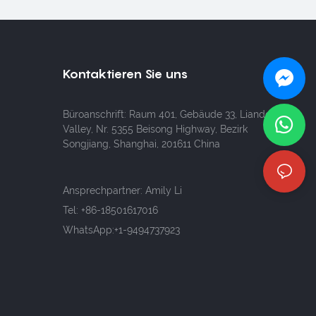
Kontaktieren Sie uns
Büroanschrift: Raum 401, Gebäude 33, Liando U
Valley, Nr. 5355 Beisong Highway, Bezirk
Songjiang, Shanghai, 201611 China
Ansprechpartner: Amily Li
Tel:
+86-18501617016
WhatsApp:+1-9494737923