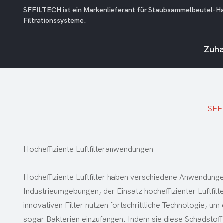
SFFILTECH ist ein Markenlieferant für Staubsammelbeutel-Hausf
Filtrationssysteme.
Zuh
SFF
Hocheffiziente Luftfilteranwendungen
Hocheffiziente Luftfilter haben verschiedene Anwendungen
Industrieumgebungen, der Einsatz hocheffizienter Luftfil
innovativen Filter nutzen fortschrittliche Technologie, u
sogar Bakterien einzufangen. Indem sie diese Schadstoffe 