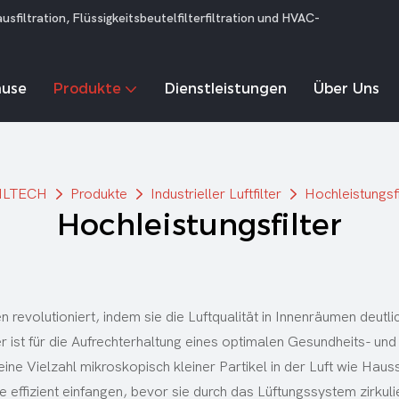
iltration, Flüssigkeitsbeutelfilterfiltration und HVAC-
ause
Produkte
Dienstleistungen
Über Uns
ILTECH
Produkte
Industrieller Luftfilter
Hochleistungsfi
Hochleistungsfilter
 revolutioniert, indem sie die Luftqualität in Innenräumen deu
ter ist für die Aufrechterhaltung eines optimalen Gesundheits- 
m eine Vielzahl mikroskopisch kleiner Partikel in der Luft wie Ha
effizient einfangen, bevor sie durch das Lüftungssystem zirkulier