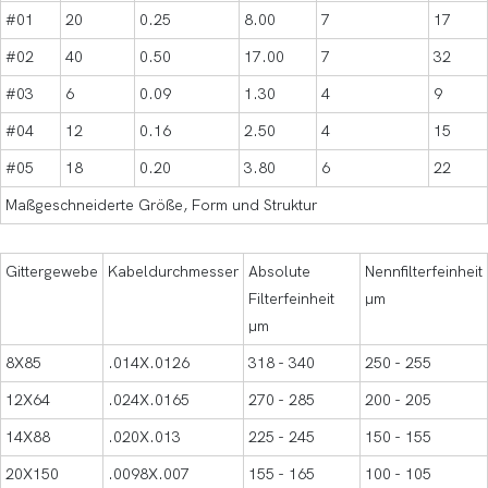
#01
20
0.25
8.00
7
17
#02
40
0.50
17.00
7
32
#03
6
0.09
1.30
4
9
#04
12
0.16
2.50
4
15
#05
18
0.20
3.80
6
22
Maßgeschneiderte Größe, Form und Struktur
Gittergewebe
Kabeldurchmesser
Absolute
Nennfilterfeinheit
Filterfeinheit
μm
μm
8X85
.014X.0126
318 - 340
250 - 255
12X64
.024X.0165
270 - 285
200 - 205
14X88
.020X.013
225 - 245
150 - 155
20X150
.0098X.007
155 - 165
100 - 105