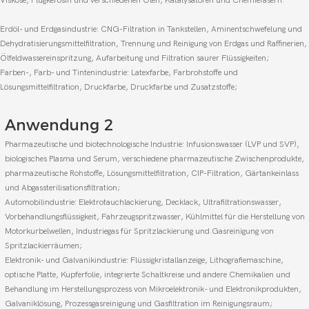
Viskose, Flugkerosin und verschiedenen Ölen, Katalysatoren und Chemiefasern.
Erdöl- und Erdgasindustrie: CNG-Filtration in Tankstellen, Aminentschwefelung und
Dehydratisierungsmittelfiltration, Trennung und Reinigung von Erdgas und Raffinerien,
Ölfeldwassereinspritzung, Aufarbeitung und Filtration saurer Flüssigkeiten;
Farben-, Farb- und Tintenindustrie: Latexfarbe, Farbrohstoffe und
Lösungsmittelfiltration, Druckfarbe, Druckfarbe und Zusatzstoffe;
Anwendung 2
Pharmazeutische und biotechnologische Industrie: Infusionswasser (LVP und SVP),
biologisches Plasma und Serum, verschiedene pharmazeutische Zwischenprodukte,
pharmazeutische Rohstoffe, Lösungsmittelfiltration, CIP-Filtration, Gärtankeinlass
und Abgassterilisationsfiltration;
Automobilindustrie: Elektrotauchlackierung, Decklack, Ultrafiltrationswasser,
Vorbehandlungsflüssigkeit, Fahrzeugspritzwasser, Kühlmittel für die Herstellung von
Motorkurbelwellen, Industriegas für Spritzlackierung und Gasreinigung von
Spritzlackierräumen;
Elektronik- und Galvanikindustrie: Flüssigkristallanzeige, Lithografiemaschine,
optische Platte, Kupferfolie, integrierte Schaltkreise und andere Chemikalien und
Behandlung im Herstellungsprozess von Mikroelektronik- und Elektronikprodukten,
Galvaniklösung, Prozessgasreinigung und Gasfiltration im Reinigungsraum;