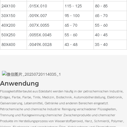
24X100
.015X.010
115 - 125
80 - 85
30X150
.009X.007
95 - 100
65 - 70
40X200
.007X.0055
65 - 70
55 - 60
50X250
.0055X.0045
55 - 60
40 - 45
80X400
.0049X.0028
43 - 48
35 - 40
Anwendung
Flüssigkeitsfilterbeutel aus Edelstahl werden häufig in der petrochemischen Industrie,
Erdgas, Farbe, Farbe, Tinte, Medizin, Biotechnik, Automobilherstellung, Elektronik,
Galvanisierung, Lebensmittel, Getränke und anderen Bereichen eingesetzt.
Petrochemische und chemische Industrie: Reinigung verschiedener Flüssigkeiten,
Trennung und Rückgewinnung chemischer Zwischenprodukte und chemischer
Produkte im Herstellungsprozess von Wasserstoffperoxid, Harz, Schmieröl, Polymer,