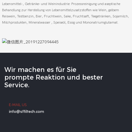
Lebensmittel-, Getränke- und Weinindustrie: Prozessreinigung und aseptische
Behandlung zur Herstellung von Lebensmittelzusatzstoffen wie Wein, gelbem
Reiswein, Testbenzin, Bier, Fruchtwein, Sake, Fruchtsaft, Teegetränken, Sojamilch,
Milchprodukten, Mineralwasser , Speiseöl, Essig und Mononatriumglutamat.
Wir machen es für Sie
prompte Reaktion und bester
Service.
E-MAIL US
info@sffiltech.com