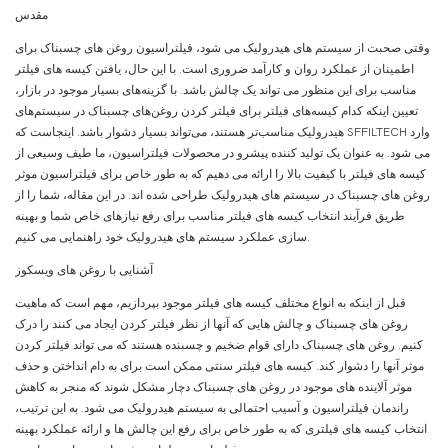
مقدس
وقتی صحبت از سیستم های هیدرولیک می شود، فیلتراسیون روغن های چسبناک برای
اطمینان از عملکرد روان و کارآمد ضروری است. با این حال، یافتن کیسه های فیلتر
مناسب برای این منظور می تواند یک چالش باشد. با گزینه‌های بسیار موجود در بازار،
تعیین اینکه کدام کیسه‌های فیلتر برای فیلتر کردن روغن‌های چسبناک در سیستم‌های
هیدرولیک مناسب‌تر هستند، می‌تواند بسیار دشوار باشد. اینجاست که SFFILTECH وارد
می شود. به عنوان یک تولید کننده پیشرو در محصولات فیلتراسیون، ما طیف وسیعی از
کیسه های فیلتر با کیفیت بالا را ارائه می دهیم که به طور خاص برای فیلتراسیون موثر
روغن های چسبناک در سیستم های هیدرولیک طراحی شده اند. در این مقاله، شما را از
طریق فرآیند انتخاب کیسه های فیلتر مناسب برای رفع نیازهای خاص شما و بهینه
سازی عملکرد سیستم های هیدرولیک خود راهنمایی می کنیم.
آشنایی با روغن های ویسکوز
قبل از اینکه به انواع مختلف کیسه های فیلتر موجود بپردازیم، مهم است که ماهیت
روغن های چسبناک و چالش هایی که آنها از نظر فیلتر کردن ایجاد می کنند را درک
کنیم. روغن های چسبناک دارای قوام ضخیم و چسبنده هستند که می تواند فیلتر کردن
موثر آنها را دشوار کند. کیسه های فیلتر سنتی ممکن است برای به دام انداختن و حذف
موثر آلاینده های موجود در روغن های چسبناک دچار مشکل شوند که منجر به کاهش
راندمان فیلتراسیون و آسیب احتمالی به سیستم هیدرولیک می شود. به این ترتیب،
انتخاب کیسه های فیلتری که به طور خاص برای رفع این چالش ها و ارائه عملکرد بهینه