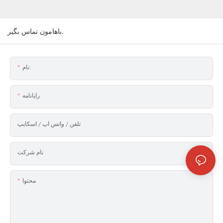
باهامون تماس بگير.
نام:
رایانامه
تلفن / واتس اپ / اسکایپ
نام شرکت
محتوا