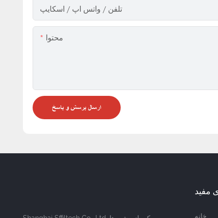
تلفن / واتس اپ / اسکایپ
محتوا
ارسال پرسش و پاسخ
ی مفید
خانه