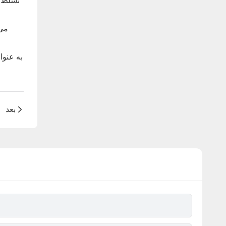
تسلط ب
بعد
بررسی ا