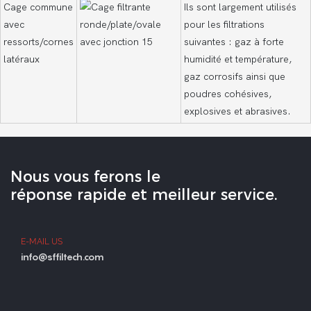
Cage commune
Ils sont largement utilisés
avec
pour les filtrations
ressorts/cornes
suivantes : gaz à forte
latéraux
humidité et température,
gaz corrosifs ainsi que
poudres cohésives,
explosives et abrasives.
Nous vous ferons le
réponse rapide et meilleur service.
E-MAIL US
info@sffiltech.com