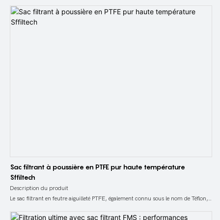
produit par la méthode d'aiguilletage. Les fibres PP sont produites à l'aide de
différents équipements de production et processus de fabrication en fonction
des caractéristiques des conditions de travail et des exigences d'utilisation.
Après un traitement hydrophobe spécial, le feutre aiguilleté PP avec des
performances de filtration élevées est produit par flambage, thermofixage et
laminage. Ensuite, cousez un sac filtrant en PP traditionnel avec du feutre
aiguilleté en PP.
Sac filtrant à poussière en PTFE pur haute température
Sffiltech
Description du produit
Le sac filtrant en feutre aiguilleté PTFE, également connu sous le nom de Téflon,
est fabriqué à partir de feutre aiguilleté PTFE produit par la méthode
d'aiguilletage. Les fibres de polytétrafluoroéthylène sont produites à l'aide de