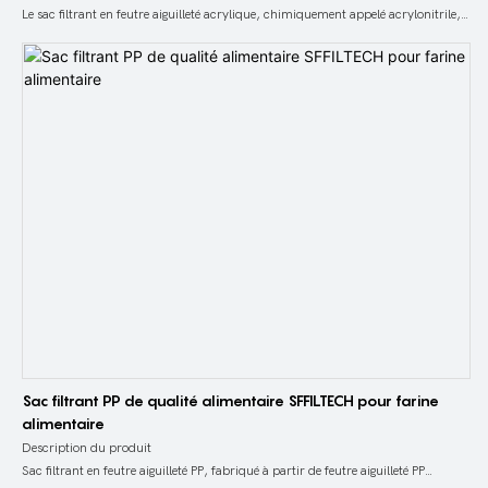
Le sac filtrant en feutre aiguilleté acrylique, chimiquement appelé acrylonitrile,
est fabriqué à partir de feutre aiguilleté acrylique produit par la méthode
d'aiguilletage. La fibre acrylonitrile est produite à l'aide de différents
équipements de production et procédés de fabrication en fonction des
caractéristiques des conditions de travail et des exigences d'utilisation. Après un
traitement hydrophobe spécial, il est ensuite flambé, thermofixé et roulé pour
produire un feutre aiguilleté acrylique offrant des performances de filtration
élevées. Ensuite, cousez un sac filtrant PPS traditionnel avec du feutre aiguilleté
acrylique.
Sac filtrant PP de qualité alimentaire SFFILTECH pour farine
alimentaire
Description du produit
Sac filtrant en feutre aiguilleté PP, fabriqué à partir de feutre aiguilleté PP