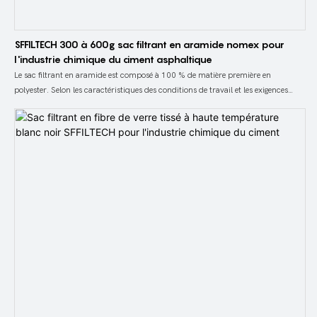
SFFILTECH 300 à 600g sac filtrant en aramide nomex pour
l'industrie chimique du ciment asphaltique
Le sac filtrant en aramide est composé à 100 % de matière première en
polyester. Selon les caractéristiques des conditions de travail et les exigences
d'utilisation, différents équipements de production et processus de fabrication
sont adoptés. Mélangez des fibres d'aramide avec différents nombres de deniers
par aiguilletage, puis subissez un flambage, un thermofixage et un laminage
pour produire un feutre d'aramide avec des performances de filtration élevées.
Ensuite, cousez un sac filtrant en aramide traditionnel à l'aide de feutre
aramide.