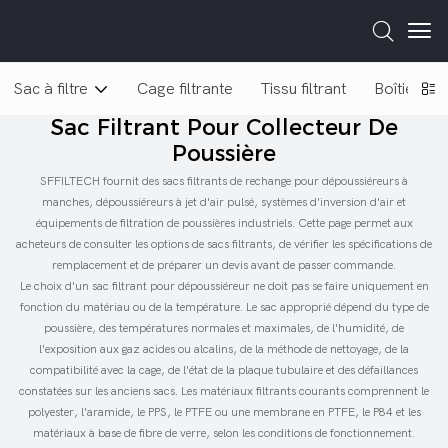
Sac à filtre
Cage filtrante
Tissu filtrant
Boîtier de f
Sac Filtrant Pour Collecteur De
Poussière
SFFILTECH fournit des sacs filtrants de rechange pour dépoussiéreurs à
manches, dépoussiéreurs à jet d'air pulsé, systèmes d'inversion d'air et
équipements de filtration de poussières industriels. Cette page permet aux
acheteurs de consulter les options de sacs filtrants, de vérifier les spécifications de
remplacement et de préparer un devis avant de passer commande.
Le choix d'un sac filtrant pour dépoussiéreur ne doit pas se faire uniquement en
fonction du matériau ou de la température. Le sac approprié dépend du type de
poussière, des températures normales et maximales, de l'humidité, de
l'exposition aux gaz acides ou alcalins, de la méthode de nettoyage, de la
compatibilité avec la cage, de l'état de la plaque tubulaire et des défaillances
constatées sur les anciens sacs. Les matériaux filtrants courants comprennent le
polyester, l'aramide, le PPS, le PTFE ou une membrane en PTFE, le P84 et les
matériaux à base de fibre de verre, selon les conditions de fonctionnement.