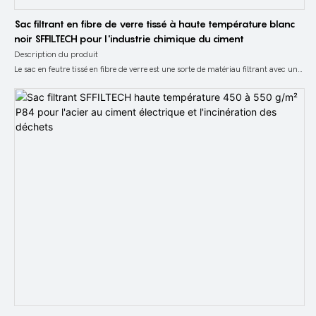
Sac filtrant en fibre de verre tissé à haute température blanc
noir SFFILTECH pour l'industrie chimique du ciment
Description du produit
Le sac en feutre tissé en fibre de verre est une sorte de matériau filtrant avec une
structure raisonnable et de bonnes performances. Ce sac filtrant présente non
seulement les avantages du tissu en fibre de verre, tels que la résistance aux
températures élevées, la résistance à la corrosion, la stabilité dimensionnelle,
l'allongement et le retrait minimes et la haute résistance, mais possède
également une fibre unique, une structure microporeuse tridimensionnelle et
une haute résistance. porosité. Comparé à d'autres sacs filtrants en feutre de
fibres chimiques résistant aux hautes températures, il présente les avantages
particuliers d'un prix bas et d'une résistance aux températures plus élevées,
mais sa résistance au fonctionnement est supérieure à celle des matériaux
filtrants à haute température en fibres chimiques ordinaires.