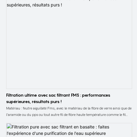
différents équipements de production et processus de fabrication en fonction
des caractéristiques des conditions de travail et des exigences d'utilisation.
Grâce à des processus tels que le flambage, le thermofixage et le laminage, un
feutre aiguilleté en polytétrafluoroéthylène offrant des performances de filtration
élevées est produit. Ensuite, cousez un sac filtrant en PTFE traditionnel à l'aide
d'un feutre aiguilleté en polytétrafluoroéthylène.
Filtration ultime avec sac filtrant FMS : performances
supérieures, résultats purs !
Matériau : feutre aiguilleté Fms, avec le matériau de la fibre de verre ainsi que de
l'aramide ou du pps ou tout autre fil de fibre haute température comme le fil
p84.