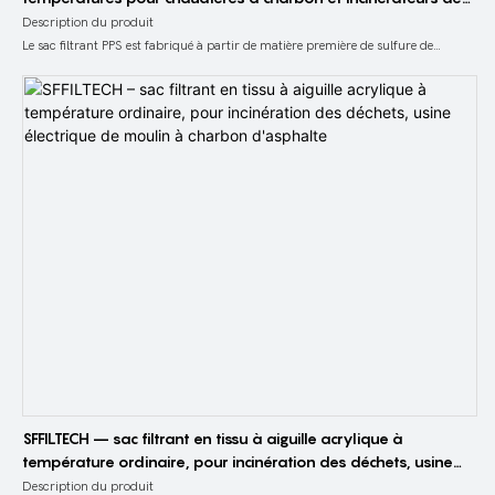
déchets
Description du produit
Le sac filtrant PPS est fabriqué à partir de matière première de sulfure de
polyphénylène. Le sulfure de polyphénylène, un plastique technique
thermoplastique de haute performance, est produit à l'aide de différents
équipements de production et processus de fabrication en fonction des
caractéristiques des conditions de travail et des exigences d'utilisation. Les fibres
organiques de sulfure de polyphénylène hautement fonctionnelles sont
mélangées par aiguilletage, puis soumises à un flambage, un thermofixage et un
laminage pour produire un feutre aiguilleté PPS avec des performances de
filtration élevées. Ensuite, cousez un sac filtrant PPS traditionnel à l'aide de
feutre aiguilleté PPS.
SFFILTECH – sac filtrant en tissu à aiguille acrylique à
température ordinaire, pour incinération des déchets, usine
électrique de moulin à charbon d'asphalte
Description du produit