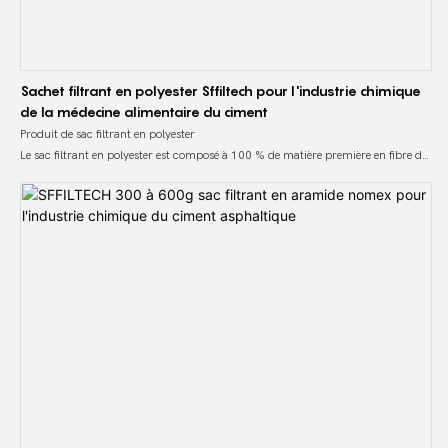
Sachet filtrant en polyester Sffiltech pour l'industrie chimique
de la médecine alimentaire du ciment
Produit de sac filtrant en polyester
Le sac filtrant en polyester est composé à 100 % de matière première en fibre de
polyester filamentaire. Selon les caractéristiques des conditions de travail et les
exigences d’utilisation, différents équipements de production et procédés de
fabrication sont utilisés. Diverses fibres de polyester deniers sont mélangées par
aiguilletage, puis soumises à un flambage, un thermofixage et un laminage pour
produire un feutre polyester avec des performances de filtration élevées.
Ensuite, un sac filtrant en polyester classique est fabriqué en cousant avec du
feutre polyester.