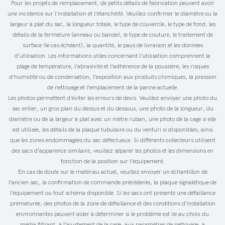
Pour les projets de remplacement, de petits détails de fabrication peuvent avoir
une incidence sur l'installation et l'étanchéité. Veuillez confirmer le diamètre ou la
largeur à plat du sac, la longueur totale, le type de couvercle, le type de fond, les
détails de la fermeture (anneau ou bande), le type de couture, le traitement de
surface (le cas échéant), la quantité, le pays de livraison et les données
d'utilisation. Les informations utiles concernant l'utilisation comprennent la
plage de température, l'abrasivité et l'adhérence de la poussière, les risques
d'humidité ou de condensation, l'exposition aux produits chimiques, la pression
de nettoyage et l'emplacement de la panne actuelle.
Les photos permettent d'éviter les erreurs de devis. Veuillez envoyer une photo du
sac entier, un gros plan du dessus et du dessous, une photo de la longueur, du
diamètre ou de la largeur à plat avec un mètre ruban, une photo de la cage si elle
est utilisée, les détails de la plaque tubulaire ou du venturi si disponibles, ainsi
que les zones endommagées du sac défectueux. Si différents collecteurs utilisent
des sacs d'apparence similaire, veuillez séparer les photos et les dimensions en
fonction de la position sur l'équipement.
En cas de doute sur le matériau actuel, veuillez envoyer un échantillon de
l'ancien sac, la confirmation de commande précédente, la plaque signalétique de
l'équipement ou tout schéma disponible. Si les sacs ont présenté une défaillance
prématurée, des photos de la zone de défaillance et des conditions d'installation
environnantes peuvent aider à déterminer si le problème est lié au choix du
média filtrant, à l'ajustement de la cage, aux paramètres de nettoyage, à