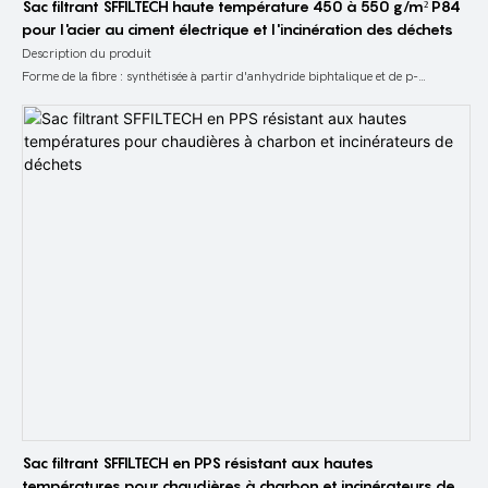
Sac filtrant SFFILTECH haute température 450 à 550 g/m² P84
pour l'acier au ciment électrique et l'incinération des déchets
Description du produit
Forme de la fibre : synthétisée à partir d'anhydride biphtalique et de p-
phénylènediamine, jaune, avec une section transversale de fibre trilobée. Dans
l'hypothèse du même poids et de la même densité linéaire, une telle structure
augmente considérablement la surface de la fibre, ce qui est plus bénéfique pour
intercepter la poussière pendant le processus de filtration.
Il est obtenu à partir de fibre polyimide par aiguilletage et ses caractéristiques
sont remarquables en raison de la finesse de sa fibre.
Matériau filtrant P84 : le matériau P84 est un produit en tissu de fibres
composites, principalement composé de polyéthylène téréphtalate (P84) et de
polyamide (PA). Selon les caractéristiques des conditions de travail et les
exigences d'utilisation, différents équipements de production et processus de
fabrication sont adoptés. Mélangez des fibres P84 avec différents nombres de
deniers par acupuncture, puis subissez un flambage, un thermofix
Sac filtrant SFFILTECH en PPS résistant aux hautes
températures pour chaudières à charbon et incinérateurs de