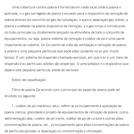
Uma cobertura contra poeira é fornecida em cada local onde a poeira é
aplicada, o o gás carregado de poeira é enviado para o dispositivo de remoção de
poeira através do caminho do gás da tubulação, e após a separação gás-sólido, a
poeira é coletada na poeira dispositivo de remoção, e o gás limpo é introduzido
no tubo principal ou diretamente lançado na atmosfera de todo o conjunto de
equipamentos, ou seja, poeira sistema de remoção e coletor de pó é uma parte
importante do sistema. De Do ponto de vista da ventilação e remoção de poeira,
a poeira é uma pequena partícula que pode estar presente no ar por muito
tempo. É um sistema de dispersão chamado aerossol, em que o ar é um meio de
dispersão e as partículas sólidas são dispersas. O precipitador é o dispositivo que
separa esta pequena partícula sólida do aerossol
Editor de classificação
Filtro de poeira De acordo com o princípio do papel da poeira pode ser
dividido no seguinte:
1, coletor de pó mecânico seco, refere-se principalmente à aplicação de
poeira inércia, gravidade e projeto de equipamentos de remoção de poeira, como
sedimentação sala, coletor de pó inerte, coletor de pó de ciclone e outras altas
concentrações de poeira, etc., principalmente para altas concentrações de poeira
de partículas grossas. a separação ou concentração e utilização.