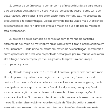
2, coletor de pó úmido para contar com a afinidade hidráulica para separar
o pó partículas coletadas em dispositivos de remoção de poeira, como torre de
pulverização, purificador, filtro de impacto, tubo Venturi, etc., no processo de
produção de alta concentração, Do gás contendo poeira usado mais. A eficiência
de separação da poeira hidrofílica grossa é maior do que a da poeira mecânica
seca precipitador.
3, coletor de pó de camada de partículas com tamanho de partícula
diferente do acúmulo de material granular para o filtro filtrar a poeira contida em
o equipamento. Usado principalmente em materiais de construção, metalurgia e
outros processos de produção no ponto de descarga de poeira, muitas vezes com
alta filtração concentração, partículas grossas, temperatura da fumaça
carregada de poeira.
4, filtro de mangas, o filtro é um tecido fibroso ou preenchido com um meio
filtrante para o dispositivo de remoção de poeira, seu uso, forma, escala de
poeira e fluxo de ar e eficiência de todos os aspectos de uma ampla gama, usada
principalmente na captura de poeira fina do local, ou seja, nas aplicações do
sistema de remoção de poeira de exaustão, mas também nas aplicações do
sistema eólico. Nos últimos anos, devido ao contínuo desenvolvimento de novos
meios filtrantes, desenvolvimento de tecnologia de filtração de fibra também
acelerado, o surgimento de novos produtos, as aplicações são cada vez mais