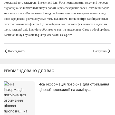
результаті чого електрони і позитивні іони були позитивними і негативні полюси,
відповідно, коли частинки пилу в роботі через електричне поле Негативний заряд
знімається з постійною швидкістю до осідання пластина навпроти знака заряду
вони заряджені і розташовується там, залишаючи потік повітря та збираючись в
електростатичному фільтрі. Це пилозбірник має високу ефективність видалення
пилу, низький опір і легкість обслуговування та управління. Саме в зборі дрібних
частинок пилу і рукавний фільтр має такий же ефект
Попереджати
Наступний
РЕКОМЕНДОВАНО ДЛЯ ВАС
Яка інформація потрібна для отримання
цінової пропозиції на заміну
фільтрувального мішка?