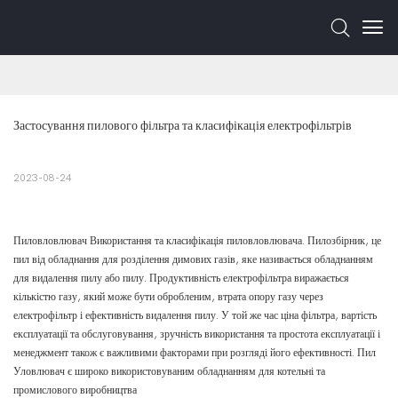
Застосування пилового фільтра та класифікація електрофільтрів
2023-08-24
Пиловловлювач Використання та класифікація пиловловлювача. Пилозбірник, це
пил від обладнання для розділення димових газів, яке називається обладнанням
для видалення пилу або пилу. Продуктивність електрофільтра виражається
кількістю газу, який може бути обробленим, втрата опору газу через
електрофільтр і ефективність видалення пилу. У той же час ціна фільтра, вартість
експлуатації та обслуговування, зручність використання та простота експлуатації і
менеджмент також є важливими факторами при розгляді його ефективності. Пил
Уловлювач є широко використовуваним обладнанням для котельні та
промислового виробництва