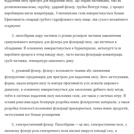
відділення пилу пристрої для видалення пилу, що зібрані частинками, такі як
розпилювальна вежа, скрубер, ударний фільтр, трубка Вентурі тощо, у процесі
виробництва висок концентрація, З пиловмісних газів використовується більше.
Ефективність сепарації грубого гідрофільного пилу вище, ніж сухого механічного
осаджувач.
3, пилозбірник шару частинок із різним розміром частинок накопичення
гранульованого матеріалу для фільтра для фільтрації пилу, що міститься в
обладнання. В основному використовується в будматеріалах, металургії та ін
виробничі процеси в точці викиду пилу, часто висока фільтрація концентрація,
грубі частинки, температура запиленого диму.
4, рукавний фільтр, фільтр є волокнисто-тканим або заповненим
фільтруючим середовищем для пристрою для видалення пилу, його застосування,
форма, шкала витрати пилу та повітря ефективність усіх аспектів широкого
діапазону, в основному використовується для захоплення дрібного пилу місця,
тобто в системах видалення пилу вихлопних газів, але також у системах вітру. В
останні роки внаслідок безперерв розробка нових фільтруючих матеріалів, а також
розробка технології волоконної фільтрації прискорюється, поява нових продуктів,
застосування все більше розширення.
5, електростатичний фільтр. Пилозбірник — це пил, електростатичне поле, у
пиловому фільтрі роль електричного поля високої напруги іонізації газу, в