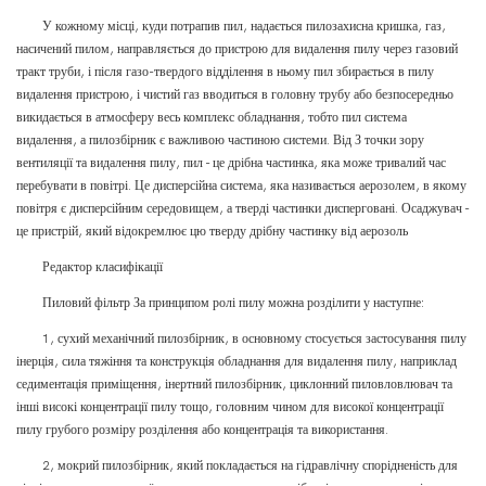
У кожному місці, куди потрапив пил, надається пилозахисна кришка, газ,
насичений пилом, направляється до пристрою для видалення пилу через газовий
тракт труби, і після газо-твердого відділення в ньому пил збирається в пилу
видалення пристрою, і чистий газ вводиться в головну трубу або безпосередньо
викидається в атмосферу весь комплекс обладнання, тобто пил система
видалення, а пилозбірник є важливою частиною системи. Від З точки зору
вентиляції та видалення пилу, пил - це дрібна частинка, яка може тривалий час
перебувати в повітрі. Це дисперсійна система, яка називається аерозолем, в якому
повітря є дисперсійним середовищем, а тверді частинки дисперговані. Осаджувач -
це пристрій, який відокремлює цю тверду дрібну частинку від аерозоль
Редактор класифікації
Пиловий фільтр За принципом ролі пилу можна розділити у наступне:
1, сухий механічний пилозбірник, в основному стосується застосування пилу
інерція, сила тяжіння та конструкція обладнання для видалення пилу, наприклад
седиментація приміщення, інертний пилозбірник, циклонний пиловловлювач та
інші високі концентрації пилу тощо, головним чином для високої концентрації
пилу грубого розміру розділення або концентрація та використання.
2, мокрий пилозбірник, який покладається на гідравлічну спорідненість для