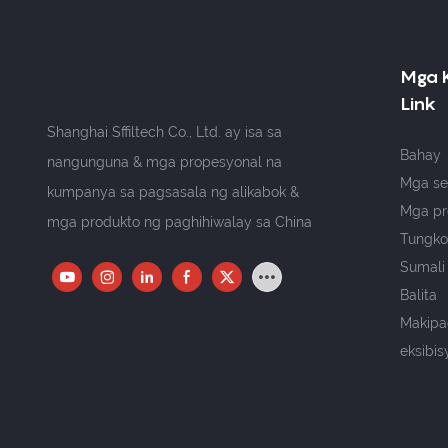
Mga 
Link
Shanghai Sffiltech Co., Ltd. ay isa sa
Bahay
nangunguna & mga propesyonal na
Mga se
kumpanya sa pagsasala ng alikabok &
Mga pr
mga produkto ng paghihiwalay sa China
Tungkol
Sumali
Balita
Makipa
eksibis