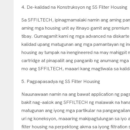
4. De-kalidad na Konstruksyon ng SS Filter Housing
Sa SFFILTECH, ipinagmamalaki namin ang aming pang
aming mga housing unit ay itinayo gamit ang premium g
tibay. Gumagamit kami ng mga advanced na diskarte
kalidad upang matugunan ang mga pamantayan ng indu
housing ay tumpak na inengineered na may mahigpit na
cartridge at pinapaliit ang panganib ng anumang mg
mo ang SFFILTECH, maaari kang magtiwala sa kalidad
5. Pagpapasadya ng SS Filter Housing
Nauunawaan namin na ang bawat application ng pagsa
bakit nag-aalok ang SFFILTECH ng malawak na hanay
matugunan ang iyong mga partikular na pangangailanga
uri ng koneksyon, maaaring makipagtulungan sa iy
filter housing na perpektong akma sa iyong filtrati