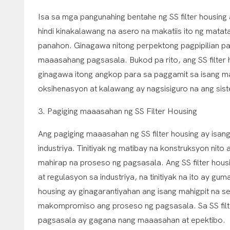
Isa sa mga pangunahing bentahe ng SS filter housing a
hindi kinakalawang na asero na makatiis ito ng matat
panahon. Ginagawa nitong perpektong pagpipilian par
maaasahang pagsasala. Bukod pa rito, ang SS filter 
ginagawa itong angkop para sa paggamit sa isang m
oksihenasyon at kalawang ay nagsisiguro na ang sis
3. Pagiging maaasahan ng SS Filter Housing
Ang pagiging maaasahan ng SS filter housing ay is
industriya. Tinitiyak ng matibay na konstruksyon ni
mahirap na proseso ng pagsasala. Ang SS filter hou
at regulasyon sa industriya, na tinitiyak na ito ay g
housing ay ginagarantiyahan ang isang mahigpit na s
makompromiso ang proseso ng pagsasala. Sa SS filte
pagsasala ay gagana nang maaasahan at epektibo.