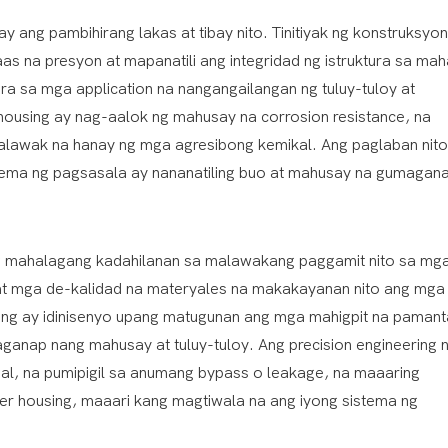
y ang pambihirang lakas at tibay nito. Tinitiyak ng konstruksyon
aas na presyon at mapanatili ang integridad ng istruktura sa ma
a sa mga application na nangangailangan ng tuluy-tuloy at
housing ay nag-aalok ng mahusay na corrosion resistance, na
alawak na hanay ng mga agresibong kemikal. Ang paglaban nito
tema ng pagsasala ay nananatiling buo at mahusay na gumagan
ang mahalagang kadahilanan sa malawakang paggamit nito sa mg
to at mga de-kalidad na materyales na makakayanan nito ang mga
sing ay idinisenyo upang matugunan ang mga mahigpit na paman
umaganap nang mahusay at tuluy-tuloy. Ang precision engineering 
eal, na pumipigil sa anumang bypass o leakage, na maaaring
r housing, maaari kang magtiwala na ang iyong sistema ng