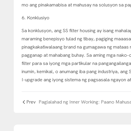
mo ang pinakamabisa at mahusay na solusyon sa pags
6. Konklusiyo
Sa konklusyon, ang SS filter housing ay isang maha
maraming benepisyo tulad ng tibay, pagiging maaas
pinagkakatiwalaang brand na gumagawa ng mataas na k
pagganap at mahabang buhay. Sa aming mga nako-
filter para sa iyong mga partikular na pangangailan
inumin, kemikal, o anumang iba pang industriya, ang
I-upgrade ang iyong sistema ng pagsasala ngayon at
Prev