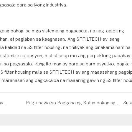
asala para sa iyong industriya.
lagang bahagi sa mga sistema ng pagsasala, na nag-aalok ng
ahan, at paglaban sa kaagnasan. Ang SFFILTECH ay isang
alidad na SS filter housing, na tinitiyak ang pinakamainam na
customize na opsyon, mahahanap mo ang perpektong pabahay 
gan sa pagsasala. Kung ito man ay para sa parmasyutiko, pagkain
 SS filter housing mula sa SFFILTECH ay ang maaasahang pagpipi
 maranasan ang pagkakaiba na maaaring gawin ng SS filter hou
Paglalahad ng Inner Working: Paano Mahusay na Nililinis ng Mga Filter ng Bag ang Hangin at Mga Liquid
Pag-unawa sa Paggana ng Katumpakan ng Backwashing Filter Housings: Isang Comprehensive Guide
Sus