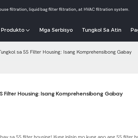
 filtration, liquid bag filter filtration, at HVAC filtration system.
 Produkto
Mga Serbisyo
Tungkol Sa Atin
Pa
ungkol sa SS Filter Housing: Isang Komprehensibong Gabay
 Filter Housing: Isang Komprehensibong Gabay
 sa SS filter housing! Kung iniisip mo kung ano ang SS filter h