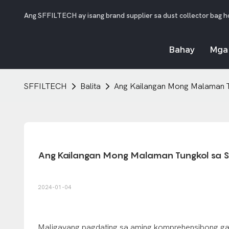
Ang SFFILTECH ay isang brand supplier sa dust collector bag house
Bahay
Mga
SFFILTECH
Balita
Ang Kailangan Mong Malaman T
Ang Kailangan Mong Malaman Tungkol sa SS
2024-01-04
Maligayang pagdating sa aming komprehensibong gabay