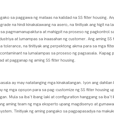
ako sa paggawa ng mataas na kalidad na SS filter housing. An
rade na hindi kinakalawang na asero, na tinitiyak ang higit na l
 sa pagmamanupaktura at mahigpit na proseso ng pagkontrol s
striya at lumampas sa inaasahan ng customer. Ang aming SS fi
 tolerance, na tinitiyak ang perpektong akma para sa mga filte
a contaminant na lumalampas sa proseso ng pagsasala. Kapag pin
 at pagganap ng aming SS filter housing.
sala ay may natatanging mga kinakailangan. Iyon ang dahilan 
 ng mga opsyon para sa pag-customize ng SS filter housing u
n. Mula sa iba't ibang laki at configuration hanggang sa iba't 
o ang aming team ng mga eksperto upang magdisenyo at gumawa
on system. Tinitiyak ng aming pangako sa pagpapasadya na maku