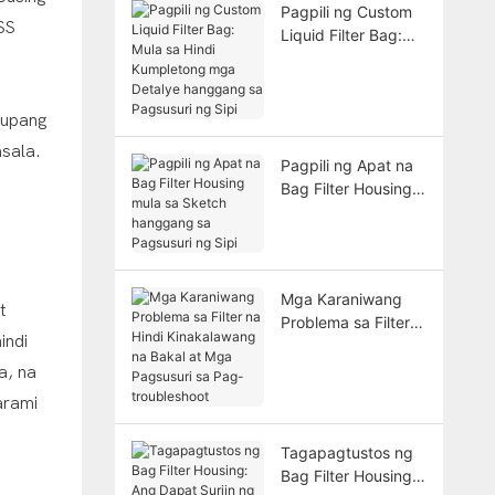
Pagpili ng Custom
SS
Liquid Filter Bag:
Mula sa Hindi
Kumpletong mga
Detalye hanggang
 upang
sa Pagsusuri ng Sipi
asala.
Pagpili ng Apat na
Bag Filter Housing
mula sa Sketch
hanggang sa
Pagsusuri ng Sipi
Mga Karaniwang
t
Problema sa Filter
indi
na Hindi
Kinakalawang na
a, na
Bakal at Mga
arami
Pagsusuri sa Pag-
troubleshoot
Tagapagtustos ng
Bag Filter Housing: