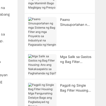
Ang Dapat Suriin ng
mga Mamimili Bago
 na
Magbigay ng
habang
Presyo
Paano
Sinusuportahan ng
mga Sistema ng
 sa
Bag Filter ang mga
Proyekto sa
ap.
Industriyal na
Pagsasala ng
Hangin
Mga Salik sa Gastos
a
ng Bag Filter
Housing: Ano ang
Nakakaapekto sa
tayan
Paghahanda ng
ng
Sipi?
Pagpili ng Single
Bag Filter Housing:
Mga Pangunahing
Detalye Bago ang
Pagbabayad ng