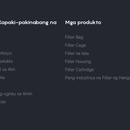
Kapaki-pakinabang na
Mga produkto
Filter Bag
Filter Cage
rbisyo
Filter na tela
odukto
Filter Housing
 sa Atin
Filter Cartridge
 ka
Pang-industriya na Filter ng Hang
g-ugnay sa Amin
yon