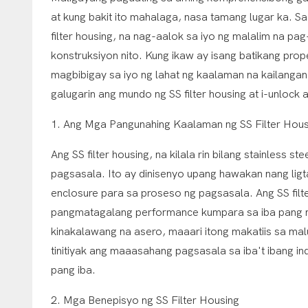
at kung bakit ito mahalaga, nasa tamang lugar ka. S
filter housing, na nag-aalok sa iyo ng malalim na p
konstruksiyon nito. Kung ikaw ay isang batikang prop
magbibigay sa iyo ng lahat ng kaalaman na kailan
galugarin ang mundo ng SS filter housing at i-unloc
1. Ang Mga Pangunahing Kaalaman ng SS Filter Hous
Ang SS filter housing, na kilala rin bilang stainless 
pagsasala. Ito ay dinisenyo upang hawakan nang ligta
enclosure para sa proseso ng pagsasala. Ang SS filter
pangmatagalang performance kumpara sa iba pang mga
kinakalawang na asero, maaari itong makatiis sa malu
tinitiyak ang maaasahang pagsasala sa iba't ibang in
pang iba.
2. Mga Benepisyo ng SS Filter Housing