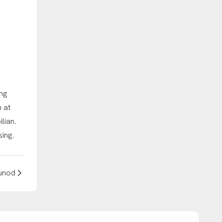
ng
 at
lian.
sing.
unod