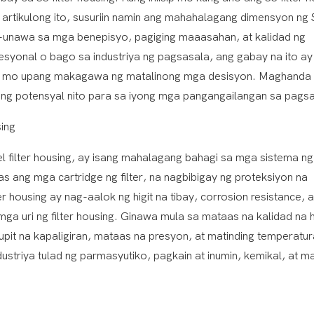
a artikulong ito, susuriin namin ang mahahalagang dimensyon ng 
ag-unawa sa mga benepisyo, pagiging maaasahan, at kalidad ng
esyonal o bago sa industriya ng pagsasala, ang gabay na ito ay
gan mo upang makagawa ng matalinong mga desisyon. Maghanda
k ang potensyal nito para sa iyong mga pangangailangan sa pags
ing
steel filter housing, ay isang mahalagang bahagi sa mga sistema ng
s ang mga cartridge ng filter, na nagbibigay ng proteksiyon na
 housing ay nag-aalok ng higit na tibay, corrosion resistance, a
 uri ng filter housing. Ginawa mula sa mataas na kalidad na h
pit na kapaligiran, mataas na presyon, at matinding temperatur
dustriya tulad ng parmasyutiko, pagkain at inumin, kemikal, at m