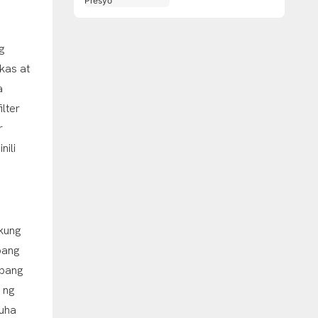
Presyo
g
akas at
a
lter
r
ili
kung
pang
ibang
 ng
kuha