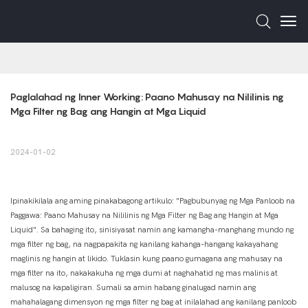
Paglalahad ng Inner Working: Paano Mahusay na Nililinis ng 
Mga Filter ng Bag ang Hangin at Mga Liquid
2024-01-02
Ipinakikilala ang aming pinakabagong artikulo: "Pagbubunyag ng Mga Panloob na
Paggawa: Paano Mahusay na Nililinis ng Mga Filter ng Bag ang Hangin at Mga
Liquid". Sa bahaging ito, sinisiyasat namin ang kamangha-manghang mundo ng
mga filter ng bag, na nagpapakita ng kanilang kahanga-hangang kakayahang
maglinis ng hangin at likido. Tuklasin kung paano gumagana ang mahusay na
mga filter na ito, nakakakuha ng mga dumi at naghahatid ng mas malinis at
malusog na kapaligiran. Sumali sa amin habang ginalugad namin ang
mahahalagang dimensyon ng mga filter ng bag at inilalahad ang kanilang panloob