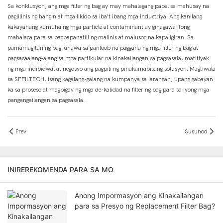
Sa konklusyon, ang mga filter ng bag ay may mahalagang papel sa mahusay na
paglilinis ng hangin at mga likido sa iba't ibang mga industriya. Ang kanilang
kakayahang kumuha ng mga particle at contaminant ay ginagawa itong
mahalaga para sa pagpapanatili ng malinis at malusog na kapaligiran. Sa
pamamagitan ng pag-unawa sa panloob na paggana ng mga filter ng bag at
pagsasaalang-alang sa mga partikular na kinakailangan sa pagsasala, matitiyak
ng mga indibidwal at negosyo ang pagpili ng pinakamabisang solusyon. Magtiwala
sa SFFILTECH, isang kagalang-galang na kumpanya sa larangan, upang gabayan
ka sa proseso at magbigay ng mga de-kalidad na filter ng bag para sa iyong mga
pangangailangan sa pagsasala.
Prev
Susunod
INIREREKOMENDA PARA SA MO
Anong Impormasyon ang Kinakailangan
para sa Presyo ng Replacement Filter Bag?