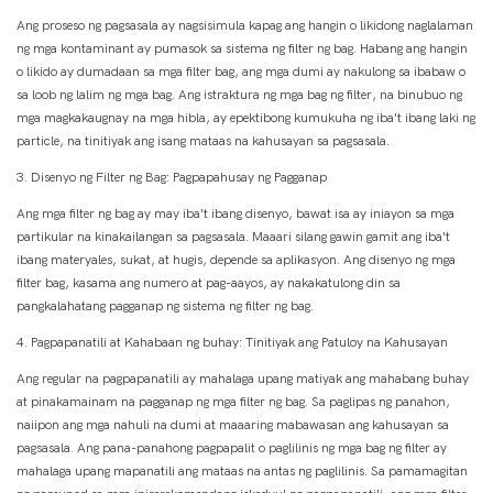
Ang proseso ng pagsasala ay nagsisimula kapag ang hangin o likidong naglalaman
ng mga kontaminant ay pumasok sa sistema ng filter ng bag. Habang ang hangin
o likido ay dumadaan sa mga filter bag, ang mga dumi ay nakulong sa ibabaw o
sa loob ng lalim ng mga bag. Ang istraktura ng mga bag ng filter, na binubuo ng
mga magkakaugnay na mga hibla, ay epektibong kumukuha ng iba't ibang laki ng
particle, na tinitiyak ang isang mataas na kahusayan sa pagsasala.
3. Disenyo ng Filter ng Bag: Pagpapahusay ng Pagganap
Ang mga filter ng bag ay may iba't ibang disenyo, bawat isa ay iniayon sa mga
partikular na kinakailangan sa pagsasala. Maaari silang gawin gamit ang iba't
ibang materyales, sukat, at hugis, depende sa aplikasyon. Ang disenyo ng mga
filter bag, kasama ang numero at pag-aayos, ay nakakatulong din sa
pangkalahatang pagganap ng sistema ng filter ng bag.
4. Pagpapanatili at Kahabaan ng buhay: Tinitiyak ang Patuloy na Kahusayan
Ang regular na pagpapanatili ay mahalaga upang matiyak ang mahabang buhay
at pinakamainam na pagganap ng mga filter ng bag. Sa paglipas ng panahon,
naiipon ang mga nahuli na dumi at maaaring mabawasan ang kahusayan sa
pagsasala. Ang pana-panahong pagpapalit o paglilinis ng mga bag ng filter ay
mahalaga upang mapanatili ang mataas na antas ng paglilinis. Sa pamamagitan