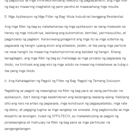
ng pagsunod sa mga inirerekomendang iskedyul ng pagpapanatili, ang mga filter
ng bag ay maaaring maghatid ng pare-pareho at maaasahang mga resulta.
5. Mga Aplikasyon ng Mga Filter ng Bag: Mula Industrial hanggang Residential
Ang mga filter ng bag ay nakakahanap ng mga aplikasyon sa isang malawak na
hanay ng mga industriya, kabilang ang automotive, kemikal, parmasyutiko, at
pagproseso ng pagkain. Karaniwang ginagamit ang mga ito sa mga sistema ng
pagsasala ng hangin upang alisin ang alikabok, pollen, at iba pang mga particle
na nasa hangin na maaaring makompromiso ang kalidad ng hangin. Bilang
karagdagan, ang mga filter ng bag ay mahalaga sa mga proseso ng pagsasala ng
likido, na tinitiyak ang pag-alis ng mga solido na maaaring makahawa sa tubig o
iba pang mga likido.
6. Ang Kahalagahan ng Pagpili ng Filter ng Bag: Pagpili ng Tamang Solusyon
Pagdating sa pagpili ng naaangkop na filter ng bag para sa isang partikular na
aplikasyon, iba't ibang mga kadahilanan ang kailangang isaalang-alang. Kabilang
dito ang nais na antas ng pagsasala, mga kondisyon ng pagpapatakbo, mga rate
ng daloy, at pagiging tugma sa mga sangkap na sinasala. Ang pagkonsulta sa mga
eksperto sa larangan, tulad ng SFFILTECH, ay makakatulong sa pagpili ng
pinakaangkop at mahusay na filter ng bag para sa mga partikular na
pangangailangan.