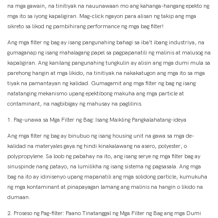
na mga gawain, na tinitiyak na nauunawaan mo ang kahanga-hangang epekto ng
mga ito sa iyong kapaligiran. Mag-click ngayon para alisan ng takip ang mga
sikreto sa likod ng pambihirang performance ng mga bag filter!
Ang mga filter ng bag ay isang pangunahing bahagi sa iba't ibang industriya, na
gumaganap ng isang mahalagang papel sa pagpapanatili ng malinis at malusog na
kapaligiran. Ang kanilang pangunahing tungkulin ay alisin ang mga dumi mula sa
parehong hangin at mga likido, na tinitiyak na nakakatugon ang mga ito sa mga
tiyak na pamantayan ng kalidad. Gumagamit ang mga filter ng bag ng isang
natatanging mekanismo upang epektibong makuha ang mga particle at
contaminant, na nagbibigay ng mahusay na paglilinis.
1. Pag-unawa sa Mga Filter ng Bag: Isang Maikling Pangkalahatang-ideya
Ang mga filter ng bag ay binubuo ng isang housing unit na gawa sa mga de-
kalidad na materyales gaya ng hindi kinakalawang na asero, polyester, o
polypropylene. Sa loob ng pabahay na ito, ang isang serye ng mga filter bag ay
sinuspinde nang patayo, na lumilikha ng isang sistema ng pagsasala. Ang mga
bag na ito ay idinisenyo upang mapanatili ang mga solidong particle, kumukuha
ng mga kontaminant at pinapayagan lamang ang malinis na hangin o likido na
dumaan.
2. Proseso ng Pag-filter: Paano Tinatanggal ng Mga Filter ng Bag ang mga Dumi