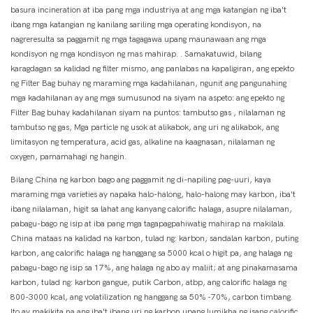
basura incineration at iba pang mga industriya at ang mga katangian ng iba't
ibang mga katangian ng kanilang sariling mga operating kondisyon, na
nagreresulta sa paggamit ng mga tagagawa upang maunawaan ang mga
kondisyon ng mga kondisyon ng mas mahirap. . Samakatuwid, bilang
karagdagan sa kalidad ng filter mismo, ang panlabas na kapaligiran, ang epekto
ng Filter Bag buhay ng maraming mga kadahilanan, ngunit ang pangunahing
mga kadahilanan ay ang mga sumusunod na siyam na aspeto: ang epekto ng
Filter Bag buhay kadahilanan siyam na puntos: tambutso gas , nilalaman ng
tambutso ng gas, Mga particle ng usok at alikabok, ang uri ng alikabok, ang
limitasyon ng temperatura, acid gas, alkaline na kaagnasan, nilalaman ng
oxygen, pamamahagi ng hangin.
Bilang China ng karbon bago ang paggamit ng di-napiling pag-uuri, kaya
maraming mga varieties ay napaka halo-halong, halo-halong may karbon, iba't
ibang nilalaman, higit sa lahat ang kanyang calorific halaga, asupre nilalaman,
pabagu-bago ng isip at iba pang mga tagapagpahiwatig mahirap na makilala.
China mataas na kalidad na karbon, tulad ng: karbon, sandalan karbon, puting
karbon, ang calorific halaga ng hanggang sa 5000 kcal o higit pa, ang halaga ng
pabagu-bago ng isip sa 17%, ang halaga ng abo ay maliit; at ang pinakamasama
karbon, tulad ng: karbon gangue, putik Carbon, atbp, ang calorific halaga ng
800-3000 kcal, ang volatilization ng hanggang sa 50% -70%, carbon timbang.
Ito ay makikita na ang iba't ibang uri ng karbon upang lumikha ng isang calorific