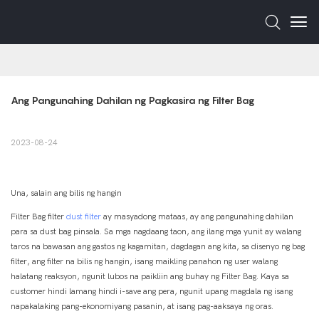
Ang Pangunahing Dahilan ng Pagkasira ng Filter Bag
2023-08-24
Una, salain ang bilis ng hangin
Filter Bag filter
dust filter
ay masyadong mataas, ay ang pangunahing dahilan
para sa dust bag pinsala. Sa mga nagdaang taon, ang ilang mga yunit ay walang
taros na bawasan ang gastos ng kagamitan, dagdagan ang kita, sa disenyo ng bag
filter, ang filter na bilis ng hangin, isang maikling panahon ng user walang
halatang reaksyon, ngunit lubos na paikliin ang buhay ng Filter Bag. Kaya sa
customer hindi lamang hindi i-save ang pera, ngunit upang magdala ng isang
napakalaking pang-ekonomiyang pasanin, at isang pag-aaksaya ng oras.