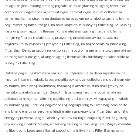
halaga, pagkasumpungin at ang pagkakaiba sa pagitan ng halaga ng toner. Coal
combustion pagkatapos ng tambutso gas, tambutso gas sa dust collector sa
pamamagitan ng pipeline na tinatawag na pasukan ng tambutso gas, ang laki ng
pag-import ng tambutso gas, na nakakaapekto sa buhay ng Filter Bag. Sa kaso ng
malaking pag-import ng flue gas, kung maliit ang lugar ng filter, ang bilis ng
hangin ng filter ay malaki at ang presyon ng precipitator ay tumataas, na
nagreresulta sa pagtaas ng presyon ng Filter Bag, na nagpapalala sa pinsala ng
Filter Bag . Dahil sa pagpili ng karbon ay mabuti o masama, matukoy ang laki ng
dami ng tambutso gas, at ang halaga ng flammability direktang nakakaapekto sa
buhay ng Filter Bag.
Dahil sa pagpili ng iba't ibang karbon, na nagreresulta sa dami ng alikabok na
may iba't ibang alikabok, kapag ang alikabok sa dust collector, ang dust diameter
ay naiiba, iba't ibang kalubhaan, malaking diameter dust na may gravity na
mahulog o mahulog sa Filter Bag off , Habang ang maliit na butil na laki ng
alikabok sa hangin sa ilalim ng pagkilos ng kinetic energy. At kapag ang alikabok
ay naharang ng Filter Bag pagkatapos ng pagpupulong sa Filter Bag, oras na ito
ang kinetic energy sa zero, ang hindi maiiwasang epekto sa Filter Bag; sa kinetic
energy ng puwersa, ang alikabok ay patuloy na naghuhugas ng Filter Bag, kung
ang usok ng alikabok Malaki, i-filter ang bilis ng hangin, ang Filter Bag ay makatiis
ng libu-libong beses ang alitan at pagguho, na iniiwan ang Filter Bag na pang-