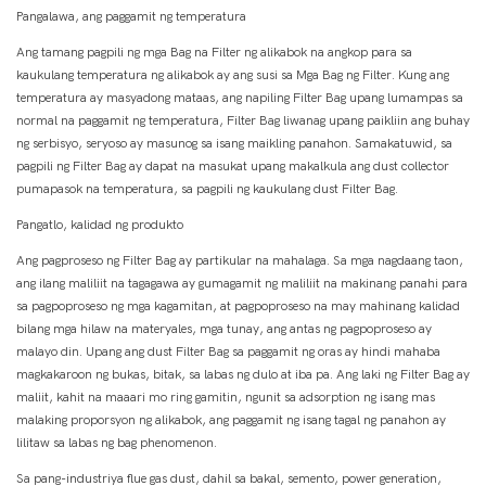
Pangalawa, ang paggamit ng temperatura
Ang tamang pagpili ng mga Bag na Filter ng alikabok na angkop para sa
kaukulang temperatura ng alikabok ay ang susi sa Mga Bag ng Filter. Kung ang
temperatura ay masyadong mataas, ang napiling Filter Bag upang lumampas sa
normal na paggamit ng temperatura, Filter Bag liwanag upang paikliin ang buhay
ng serbisyo, seryoso ay masunog sa isang maikling panahon. Samakatuwid, sa
pagpili ng Filter Bag ay dapat na masukat upang makalkula ang dust collector
pumapasok na temperatura, sa pagpili ng kaukulang dust Filter Bag.
Pangatlo, kalidad ng produkto
Ang pagproseso ng Filter Bag ay partikular na mahalaga. Sa mga nagdaang taon,
ang ilang maliliit na tagagawa ay gumagamit ng maliliit na makinang panahi para
sa pagpoproseso ng mga kagamitan, at pagpoproseso na may mahinang kalidad
bilang mga hilaw na materyales, mga tunay, ang antas ng pagpoproseso ay
malayo din. Upang ang dust Filter Bag sa paggamit ng oras ay hindi mahaba
magkakaroon ng bukas, bitak, sa labas ng dulo at iba pa. Ang laki ng Filter Bag ay
maliit, kahit na maaari mo ring gamitin, ngunit sa adsorption ng isang mas
malaking proporsyon ng alikabok, ang paggamit ng isang tagal ng panahon ay
lilitaw sa labas ng bag phenomenon.
Sa pang-industriya flue gas dust, dahil sa bakal, semento, power generation,