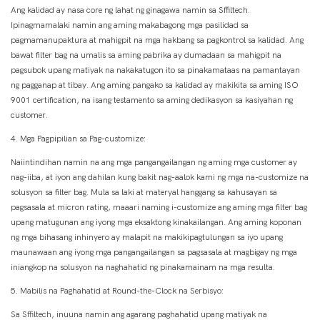
Ang kalidad ay nasa core ng lahat ng ginagawa namin sa Sffiltech.
Ipinagmamalaki namin ang aming makabagong mga pasilidad sa
pagmamanupaktura at mahigpit na mga hakbang sa pagkontrol sa kalidad. Ang
bawat filter bag na umalis sa aming pabrika ay dumadaan sa mahigpit na
pagsubok upang matiyak na nakakatugon ito sa pinakamataas na pamantayan
ng pagganap at tibay. Ang aming pangako sa kalidad ay makikita sa aming ISO
9001 certification, na isang testamento sa aming dedikasyon sa kasiyahan ng
customer.
4. Mga Pagpipilian sa Pag-customize:
Naiintindihan namin na ang mga pangangailangan ng aming mga customer ay
nag-iiba, at iyon ang dahilan kung bakit nag-aalok kami ng mga na-customize na
solusyon sa filter bag. Mula sa laki at materyal hanggang sa kahusayan sa
pagsasala at micron rating, maaari naming i-customize ang aming mga filter bag
upang matugunan ang iyong mga eksaktong kinakailangan. Ang aming koponan
ng mga bihasang inhinyero ay malapit na makikipagtulungan sa iyo upang
maunawaan ang iyong mga pangangailangan sa pagsasala at magbigay ng mga
iniangkop na solusyon na naghahatid ng pinakamainam na mga resulta.
5. Mabilis na Paghahatid at Round-the-Clock na Serbisyo:
Sa Sffiltech, inuuna namin ang agarang paghahatid upang matiyak na