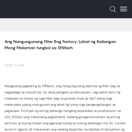
Ang Nangungunang Filter Bag Factory: Lahat ng Kailangan 
Mong Malaman tungkol sa Sffiltech
2023-12-04
Maligayang pagdating sa Sffiltech, ang nangungunang pabrika ng filter bag na
nagpabago sa industriya. Sa isang pangako sa kahusayan, nag-aalok kami ng
malawak na hanay ng mga filter bag na ginawa mula sa iba't ibang mga
materyales upang matugunan ang lahat ng iyong mga pangangailangan sa
pagsasala. Tinitiyak ng aming kahanga-hangang kapasidad sa produksyon na
200,000pcs ang mabilisang paghahatid, habang ginagarantiyahan ng aming
serbisyo sa buong orasan ang agarang tulong sa tuwing kailangan mo ito. Sumali
sa amin ngayon at maranasan ang walang kapantay na kalidad at kasiyahan ng