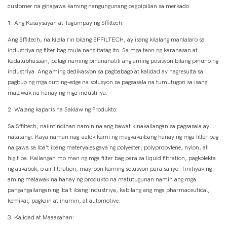
customer na ginagawa kaming nangungunang pagpipilian sa merkado.
1. Ang Kasaysayan at Tagumpay ng Sffiltech:
Ang Sffiltech, na kilala rin bilang SFFILTECH, ay isang kilalang manlalaro sa
industriya ng filter bag mula nang itatag ito. Sa mga taon ng karanasan at
kadalubhasaan, palagi naming pinananatili ang aming posisyon bilang pinuno ng
industriya. Ang aming dedikasyon sa pagbabago at kalidad ay nagresulta sa
pagbuo ng mga cutting-edge na solusyon sa pagsasala na tumutugon sa isang
malawak na hanay ng mga industriya.
2. Walang kaparis na Saklaw ng Produkto:
Sa Sffiltech, naiintindihan namin na ang bawat kinakailangan sa pagsasala ay
natatangi. Kaya naman nag-aalok kami ng magkakaibang hanay ng mga filter bag
na gawa sa iba't ibang materyales gaya ng polyester, polypropylene, nylon, at
higit pa. Kailangan mo man ng mga filter bag para sa liquid filtration, pagkolekta
ng alikabok, o air filtration, mayroon kaming solusyon para sa iyo. Tinitiyak ng
aming malawak na hanay ng produkto na matutugunan namin ang mga
pangangailangan ng iba't ibang industriya, kabilang ang mga pharmaceutical,
kemikal, pagkain at inumin, at automotive.
3. Kalidad at Maaasahan: