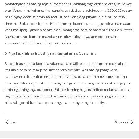
matatanggap ng aming mga customer ang kanilang mga order sa oras, sa bawat
oras. Ang aming kahanga-hangang kapasidad sa produksyon na 200,000pcs ay
nagbibigay-daan sa amin na matugunan kahit ang pinaka-hinihingi na mga
timeline. Bukod pa rito, tinitiyak ng aming buong-panahong serbisyo na maaari
kang makipag-ugnayan sa amin anumang oras para sa agarang tulong o suporta.
Nagsusumikap kaming magbigay ng tuluy-tuloy at walang problemang
karanasan sa lahat ng aming mga customer.
6. Mga Pagkilala sa Industriya at Kasiyahan ng Customer:
Sa paglipas ng mga taon, nakatanggap ang Sffiltech ng maraming pagkilala at
pagkilala para sa mga produkto at serbisyo nito. Ang aming pangako sa
kahusayan at kasiyahan ng customer ay nakakuha sa amin ng isang tapat na
base ng customer, at lubos naming ipinagmamalaki ang tiwala na ibinibigay sa
amin ng aming mga customer. Patuloy kaming nagsusumikap na lumampas sa
mga inaasahan at naghahatid ng mga mahusay na solusyon sa pagsasala na
nakakatugon at lumalampas sa mga pamantayan ng industriya.
Prev
Susunod