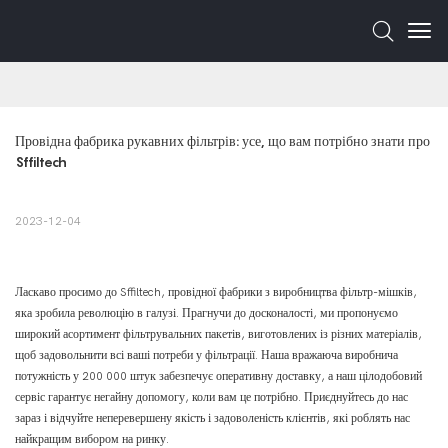
Провідна фабрика рукавних фільтрів: усе, що вам потрібно знати про 
Sffiltech
2023-12-04
Ласкаво просимо до Sffiltech, провідної фабрики з виробництва фільтр-мішків,
яка зробила революцію в галузі. Прагнучи до досконалості, ми пропонуємо
широкий асортимент фільтрувальних пакетів, виготовлених із різних матеріалів,
щоб задовольнити всі ваші потреби у фільтрації. Наша вражаюча виробнича
потужність у 200 000 штук забезпечує оперативну доставку, а наш цілодобовий
сервіс гарантує негайну допомогу, коли вам це потрібно. Приєднуйтесь до нас
зараз і відчуйте неперевершену якість і задоволеність клієнтів, які роблять нас
найкращим вибором на ринку.