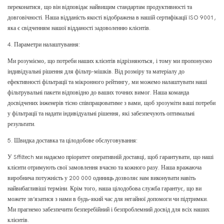
переконатися, що він відповідає найвищим стандартам продуктивності та
довговічності. Наша відданість якості відображена в нашій сертифікації ISO 9001,
яка є свідченням нашої відданості задоволенню клієнтів.
4. Параметри налаштування:
Ми розуміємо, що потреби наших клієнтів відрізняються, і тому ми пропонуємо
індивідуальні рішення для фільтр-мішків. Від розміру та матеріалу до
ефективності фільтрації та мікронного рейтингу, ми можемо налаштувати наші
фільтрувальні пакети відповідно до ваших точних вимог. Наша команда
досвідчених інженерів тісно співпрацюватиме з вами, щоб зрозуміти ваші потреби
у фільтрації та надати індивідуальні рішення, які забезпечують оптимальні
результати.
5. Швидка доставка та цілодобове обслуговування:
У Sffiltech ми надаємо пріоритет оперативній доставці, щоб гарантувати, що наші
клієнти отримують свої замовлення вчасно та кожного разу. Наша вражаюча
виробнича потужність у 200 000 одиниць дозволяє нам виконувати навіть
найвибагливіші терміни. Крім того, наша цілодобова служба гарантує, що ви
можете зв’язатися з нами в будь-який час для негайної допомоги чи підтримки.
Ми прагнемо забезпечити безперебійний і безпроблемний досвід для всіх наших
клієнтів.