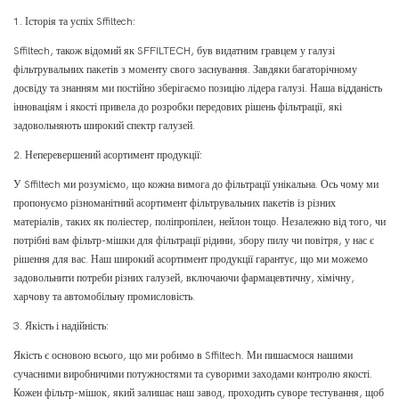
1. Історія та успіх Sffiltech:
Sffiltech, також відомий як SFFILTECH, був видатним гравцем у галузі
фільтрувальних пакетів з моменту свого заснування. Завдяки багаторічному
досвіду та знанням ми постійно зберігаємо позицію лідера галузі. Наша відданість
інноваціям і якості привела до розробки передових рішень фільтрації, які
задовольняють широкий спектр галузей.
2. Неперевершений асортимент продукції:
У Sffiltech ми розуміємо, що кожна вимога до фільтрації унікальна. Ось чому ми
пропонуємо різноманітний асортимент фільтрувальних пакетів із різних
матеріалів, таких як поліестер, поліпропілен, нейлон тощо. Незалежно від того, чи
потрібні вам фільтр-мішки для фільтрації рідини, збору пилу чи повітря, у нас є
рішення для вас. Наш широкий асортимент продукції гарантує, що ми можемо
задовольнити потреби різних галузей, включаючи фармацевтичну, хімічну,
харчову та автомобільну промисловість.
3. Якість і надійність:
Якість є основою всього, що ми робимо в Sffiltech. Ми пишаємося нашими
сучасними виробничими потужностями та суворими заходами контролю якості.
Кожен фільтр-мішок, який залишає наш завод, проходить суворе тестування, щоб