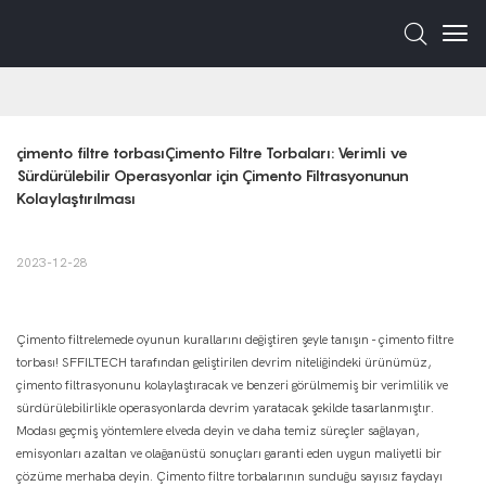
çimento filtre torbasıÇimento Filtre Torbaları: Verimli ve 
Sürdürülebilir Operasyonlar için Çimento Filtrasyonunun 
Kolaylaştırılması
2023-12-28
Çimento filtrelemede oyunun kurallarını değiştiren şeyle tanışın - çimento filtre
torbası! SFFILTECH tarafından geliştirilen devrim niteliğindeki ürünümüz,
çimento filtrasyonunu kolaylaştıracak ve benzeri görülmemiş bir verimlilik ve
sürdürülebilirlikle operasyonlarda devrim yaratacak şekilde tasarlanmıştır.
Modası geçmiş yöntemlere elveda deyin ve daha temiz süreçler sağlayan,
emisyonları azaltan ve olağanüstü sonuçları garanti eden uygun maliyetli bir
çözüme merhaba deyin. Çimento filtre torbalarının sunduğu sayısız faydayı