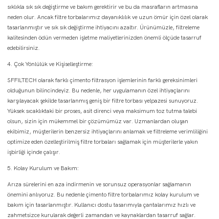
sıklıkla sık sık değiştirme ve bakım gerektirir ve bu da masrafların artmasına
neden olur. Ancak filtre torbalarımız dayanıklılık ve uzun ömür için özel olarak
tasarlanmıştır ve sık sık değiştirme ihtiyacını azaltır. Ürünümüzle, filtreleme
kalitesinden ödün vermeden işletme maliyetlerinizden önemli ölçüde tasarruf
edebilirsiniz.
4. Çok Yönlülük ve Kişiselleştirme:
SFFILTECH olarak farklı çimento filtrasyon işlemlerinin farklı gereksinimleri
olduğunun bilincindeyiz. Bu nedenle, her uygulamanın özel ihtiyaçlarını
karşılayacak şekilde tasarlanmış geniş bir filtre torbası yelpazesi sunuyoruz.
Yüksek sıcaklıktaki bir proses, asit direnci veya maksimum toz tutma talebi
olsun, sizin için mükemmel bir çözümümüz var. Uzmanlardan oluşan
ekibimiz, müşterilerin benzersiz ihtiyaçlarını anlamak ve filtreleme verimliliğini
optimize eden özelleştirilmiş filtre torbaları sağlamak için müşterilerle yakın
işbirliği içinde çalışır.
5. Kolay Kurulum ve Bakım:
Arıza sürelerini en aza indirmenin ve sorunsuz operasyonlar sağlamanın
önemini anlıyoruz. Bu nedenle çimento filtre torbalarımız kolay kurulum ve
bakım için tasarlanmıştır. Kullanıcı dostu tasarımıyla çantalarımız hızlı ve
zahmetsizce kurularak değerli zamandan ve kaynaklardan tasarruf sağlar.