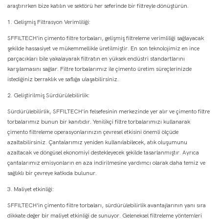
araştırırken bize katılın ve sektörü her seferinde bir filtreyle dönüştürün.
1. Gelişmiş Filtrasyon Verimliliği:
SFFILTECH'in çimento filtre torbaları, gelişmiş filtreleme verimliliği sağlayacak
şekilde hassasiyet ve mükemmellikle üretilmiştir. En son teknolojimiz en ince
parçacıkları bile yakalayarak filtratın en yüksek endüstri standartlarını
karşılamasını sağlar. Filtre torbalarımız ile çimento üretim süreçlerinizde
istediğiniz berraklık ve saflığa ulaşabilirsiniz.
2. Geliştirilmiş Sürdürülebilirlik:
Sürdürülebilirlik, SFFILTECH'in felsefesinin merkezinde yer alır ve çimento filtre
torbalarımız bunun bir kanıtıdır. Yenilikçi filtre torbalarımızı kullanarak
çimento filtreleme operasyonlarınızın çevresel etkisini önemli ölçüde
azaltabilirsiniz. Çantalarımız yeniden kullanılabilecek, atık oluşumunu
azaltacak ve döngüsel ekonomiyi destekleyecek şekilde tasarlanmıştır. Ayrıca
çantalarımız emisyonların en aza indirilmesine yardımcı olarak daha temiz ve
sağlıklı bir çevreye katkıda bulunur.
3. Maliyet etkinliği:
SFFILTECH'in çimento filtre torbaları, sürdürülebilirlik avantajlarının yanı sıra
dikkate değer bir maliyet etkinliği de sunuyor. Geleneksel filtreleme yöntemleri