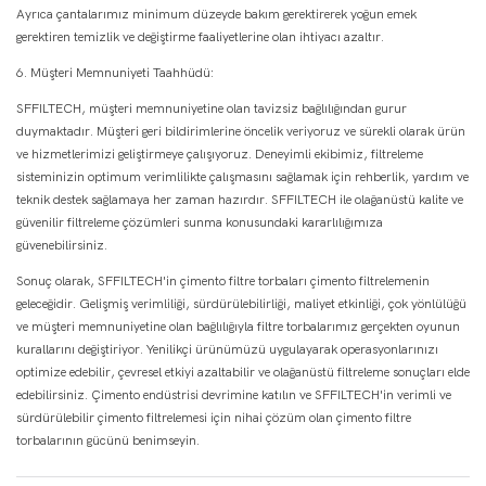
Ayrıca çantalarımız minimum düzeyde bakım gerektirerek yoğun emek
gerektiren temizlik ve değiştirme faaliyetlerine olan ihtiyacı azaltır.
6. Müşteri Memnuniyeti Taahhüdü:
SFFILTECH, müşteri memnuniyetine olan tavizsiz bağlılığından gurur
duymaktadır. Müşteri geri bildirimlerine öncelik veriyoruz ve sürekli olarak ürün
ve hizmetlerimizi geliştirmeye çalışıyoruz. Deneyimli ekibimiz, filtreleme
sisteminizin optimum verimlilikte çalışmasını sağlamak için rehberlik, yardım ve
teknik destek sağlamaya her zaman hazırdır. SFFILTECH ile olağanüstü kalite ve
güvenilir filtreleme çözümleri sunma konusundaki kararlılığımıza
güvenebilirsiniz.
Sonuç olarak, SFFILTECH'in çimento filtre torbaları çimento filtrelemenin
geleceğidir. Gelişmiş verimliliği, sürdürülebilirliği, maliyet etkinliği, çok yönlülüğü
ve müşteri memnuniyetine olan bağlılığıyla filtre torbalarımız gerçekten oyunun
kurallarını değiştiriyor. Yenilikçi ürünümüzü uygulayarak operasyonlarınızı
optimize edebilir, çevresel etkiyi azaltabilir ve olağanüstü filtreleme sonuçları elde
edebilirsiniz. Çimento endüstrisi devrimine katılın ve SFFILTECH'in verimli ve
sürdürülebilir çimento filtrelemesi için nihai çözüm olan çimento filtre
torbalarının gücünü benimseyin.