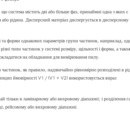
 що система містить дві або більше фаз, принаймні одна з яких є
аз або рідина. Дисперсний матеріал диспергується в дисперсному
сті та форми однакових параметрів групи частинок, наприклад, оди
різні типи частинок у системі розміру, щільності і форма, а тако
покладатися на обладнання для вимірювання пилу.
и частинок, як правило, надзвичайно рівномірно розподілені в рі
инцип ймовірності V1 / (V1 + V2) використовується вираз
чай тільки в ламінарному або вихровому діапазоні; і розділення г
і, рейсовому або вихровому діапазоні.