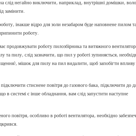
на слід негайно виключити, наприклад, внутрішні домішки, воло
ід замінити.
роботу, інакше відро для золи незабаром буде наповнене пилом т
 припинити роботу.
 має продовжувати роботу пилозбірника та витяжного вентилятор
у та пилу, слід зазначити, що пил у роботі зупиняється, необхід
щення), мішок для пилу на пил видалити, щоб запобігти впливу
у підключити стиснене повітря до газового бака, підключити до 
що в системі є інше обладнання, вам слід запустити наступне
ного повітря, особливо в роботі вентилятора, необхідно забезпе
ідкрився.