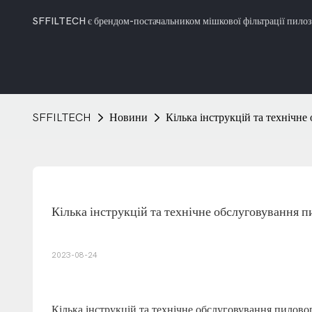
SFFILTECH є брендом-постачальником мішкової фільтрації пилозбі
SFFILTECH
Новини
Кілька інструкцій та технічне
Кілька інструкцій та технічне обслуговування п
2023-08-24
Кілька інструкцій та технічне обслуговування пилово