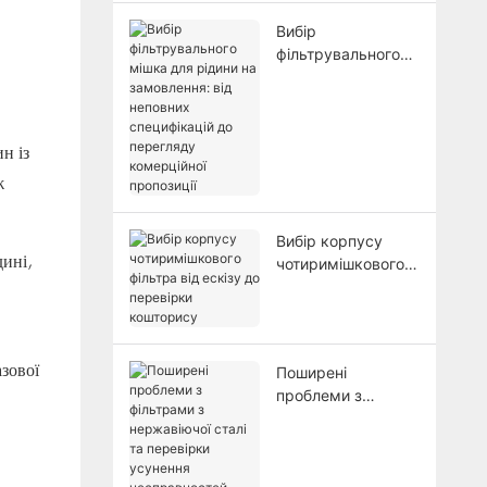
Вибір
фільтрувального
мішка для рідини
на замовлення: від
неповних
специфікацій до
н із
перегляду
ж
комерційної
пропозиції
Вибір корпусу
дині,
чотиримішкового
фільтра від ескізу
до перевірки
кошторису
азової
Поширені
проблеми з
фільтрами з
нержавіючої сталі
та перевірки
усунення