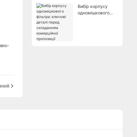
пропозиції?
Вибір корпусу
одномішкового
фільтра: ключові
деталі перед
складанням
комерційної
пропозиції
ляно-
пний