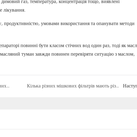
к димовий газ, температура, концентрація тощо, виявлені
е лікування.
у, продуктивністю, умовами використання та опанувати методи
епараторі повинні бути класом стічних вод один раз, тоді як мас
, масляний туман завжди повинен перевіряти ситуацію з маслом,
Сфери застосування та типи повітряних фільтрів
Кілька різних мішкових фільтрів мають різні ефекти
Насту