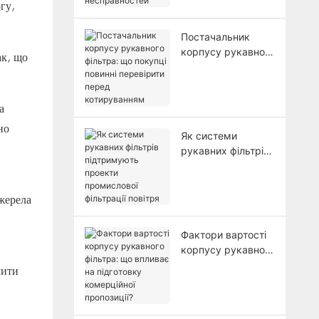
гу,
несправностей
Постачальник
корпусу рукавного
ак, що
фільтра: що
покупці повинні
перевірити перед
а
котируванням
но
Як системи
рукавних фільтрів
підтримують
проекти
промислової
джерела
фільтрації повітря
Фактори вартості
корпусу рукавного
фільтра: що
чити
впливає на
підготовку
комерційної