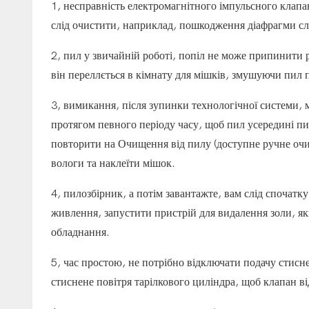
1, несправність електромагнітного імпульсного клапа
слід очистити, наприклад, пошкодження діафрагми сл
2, пил у звичайній роботі, попіл не може припинити 
він переллється в кімнату для мішків, змушуючи пил
3, вимикання, після зупинки технологічної системи,
протягом певного періоду часу, щоб пил усередині пил
повторити на Очищення від пилу (доступне ручне очи
вологи та наклеїти мішок.
4, пилозбірник, а потім завантажте, вам слід спочатк
живлення, запустити пристрій для видалення золи, як
обладнання.
5, час простою, не потрібно відключати подачу стисне
стиснене повітря тарілкового циліндра, щоб клапан в