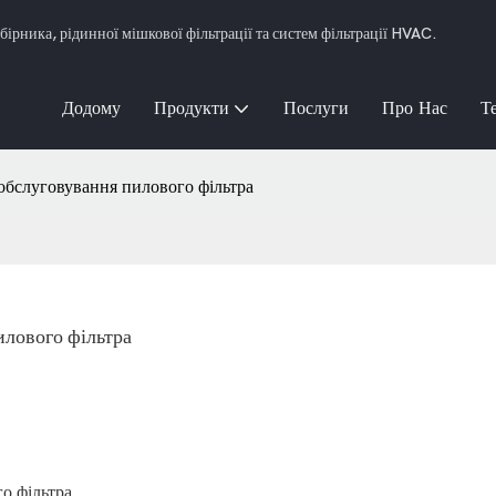
рника, рідинної мішкової фільтрації та систем фільтрації HVAC.
Додому
Продукти
Послуги
Про Нас
Т
 обслуговування пилового фільтра
илового фільтра
го фільтра