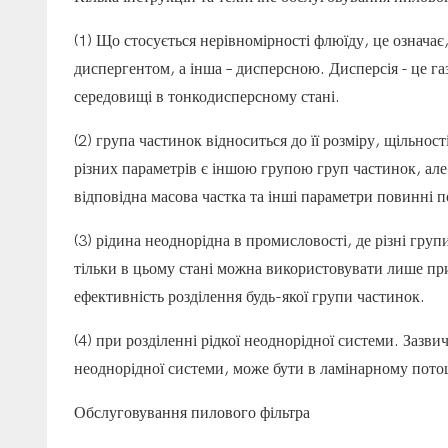
(1) Що стосується нерівномірності флюїду, це означає,
диспергентом, а інша – дисперсною. Дисперсія - це г
середовищі в тонкодисперсному стані.
(2) група частинок відноситься до її розміру, щільно
різних параметрів є іншою групою груп частинок, але 
відповідна масова частка та інші параметри повинні 
(3) рідина неоднорідна в промисловості, де різні груп
тільки в цьому стані можна використовувати лише пр
ефективність розділення будь-якої групи частинок.
(4) при розділенні рідкої неоднорідної системи. Зазви
неоднорідної системи, може бути в ламінарному потоц
Обслуговування пилового фільтра