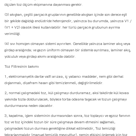
ölçülen toz ölçüm ekipmanına dayanması gerekir.
(3) akışkan, çeşitli parçacık gruplarının genellikle akışkan içinde son derece eşit
bir şekilde dağıldığı endüstride heterojendir, yalnızca bu durumda, yalnızca V1 /
(V1 + V2) olasılık ilkesi kullanılabilir. her türlü parçacık grubunun ayırma
verimliliği.
(4) sıvı homojen olmayan sistemi ayırırken. Genellikle yalnızca laminer akış veya
girdap aralığında; ve gazın üniform olmayan bir sistemle ayrılması, laminer akış,
yolculuk veya girdap akımı aralığında olabilir.
Toz Filtresinin bakımı
1, elektromanyetik darbe valfi arızası, iç yabancı maddeler, nem gibi derhal
dışlanmalı, diyafram hasarı gibi temizlenmeli, değiştirilmelidir.
2, normal çalışmadaki toz, kül çalışmayı durduramaz, aksi takdirde kül kovası
yakında tozla doldurulacak, böylece torba odasına taşacak ve tozun çalışmayı
durdurmasına neden olacaktır.
3, kapatma, işlem sisteminin durmasından sonra, toz toplayıcı ve egzoz fanının
toz ve toz içindeki tozun bir süre çalışmaya devam etmesini sağlamalı,
çalışmadaki tozun durması gerektiğine dikkat edilmelidir, Toz temizliği
tekrarlanmalıdır (manuel temizlik mevcuttur), nemin etkisini önlemek için toz