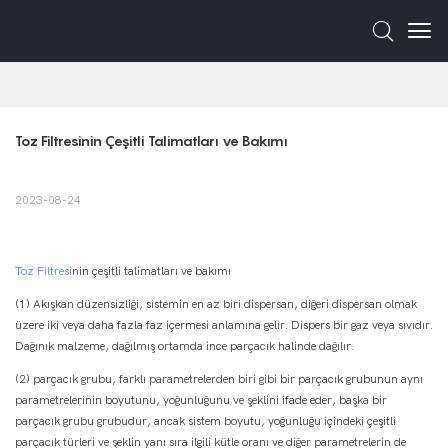
Toz Filtresinin Çeşitli Talimatları ve Bakımı
2023-08-24
Toz Filtresi
nin çeşitli talimatları ve bakımı
(1) Akışkan düzensizliği, sistemin en az biri dispersan, diğeri dispersan olmak
üzere iki veya daha fazla faz içermesi anlamına gelir. Dispers bir gaz veya sıvıdır.
Dağınık malzeme, dağılmış ortamda ince parçacık halinde dağılır.
(2) parçacık grubu, farklı parametrelerden biri gibi bir parçacık grubunun aynı
parametrelerinin boyutunu, yoğunluğunu ve şeklini ifade eder, başka bir
parçacık grubu grubudur, ancak sistem boyutu, yoğunluğu içindeki çeşitli
parçacık türleri ve şeklin yanı sıra ilgili kütle oranı ve diğer parametrelerin de