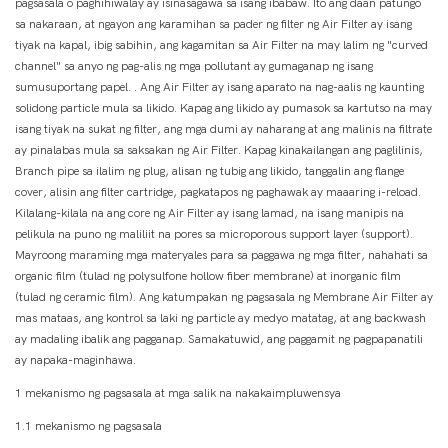
pagsasala o paghihiwalay ay isinasagawa sa isang ibabaw. Ito ang daan patungo
sa nakaraan, at ngayon ang karamihan sa pader ng filter ng Air Filter ay isang
tiyak na kapal, ibig sabihin, ang kagamitan sa Air Filter na may lalim ng "curved
channel" sa anyo ng pag-alis ng mga pollutant ay gumaganap ng isang
sumusuportang papel. . Ang Air Filter ay isang aparato na nag-aalis ng kaunting
solidong particle mula sa likido. Kapag ang likido ay pumasok sa kartutso na may
isang tiyak na sukat ng filter, ang mga dumi ay naharang at ang malinis na filtrate
ay pinalabas mula sa saksakan ng Air Filter. Kapag kinakailangan ang paglilinis,
Branch pipe sa ilalim ng plug, alisan ng tubig ang likido, tanggalin ang flange
cover, alisin ang filter cartridge, pagkatapos ng paghawak ay maaaring i-reload.
Kilalang-kilala na ang core ng Air Filter ay isang lamad, na isang manipis na
pelikula na puno ng maliliit na pores sa microporous support layer (support).
Mayroong maraming mga materyales para sa paggawa ng mga filter, nahahati sa
organic film (tulad ng polysulfone hollow fiber membrane) at inorganic film
(tulad ng ceramic film). Ang katumpakan ng pagsasala ng Membrane Air Filter ay
mas mataas, ang kontrol sa laki ng particle ay medyo matatag, at ang backwash
ay madaling ibalik ang pagganap. Samakatuwid, ang paggamit ng pagpapanatili
ay napaka-maginhawa.
1 mekanismo ng pagsasala at mga salik na nakakaimpluwensya
1.1 mekanismo ng pagsasala