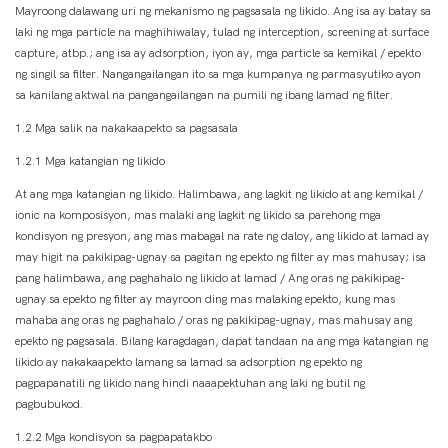
Mayroong dalawang uri ng mekanismo ng pagsasala ng likido. Ang isa ay batay sa
laki ng mga particle na maghihiwalay, tulad ng interception, screening at surface
capture, atbp.; ang isa ay adsorption, iyon ay, mga particle sa kemikal / epekto
ng singil sa filter. Nangangailangan ito sa mga kumpanya ng parmasyutiko ayon
sa kanilang aktwal na pangangailangan na pumili ng ibang lamad ng filter.
1.2 Mga salik na nakakaapekto sa pagsasala
1.2.1 Mga katangian ng likido
At ang mga katangian ng likido. Halimbawa, ang lagkit ng likido at ang kemikal /
ionic na komposisyon, mas malaki ang lagkit ng likido sa parehong mga
kondisyon ng presyon, ang mas mabagal na rate ng daloy, ang likido at lamad ay
may higit na pakikipag-ugnay sa pagitan ng epekto ng filter ay mas mahusay; isa
pang halimbawa, ang paghahalo ng likido at lamad / Ang oras ng pakikipag-
ugnay sa epekto ng filter ay mayroon ding mas malaking epekto, kung mas
mahaba ang oras ng paghahalo / oras ng pakikipag-ugnay, mas mahusay ang
epekto ng pagsasala. Bilang karagdagan, dapat tandaan na ang mga katangian ng
likido ay nakakaapekto lamang sa lamad sa adsorption ng epekto ng
pagpapanatili ng likido nang hindi naaapektuhan ang laki ng butil ng
pagbubukod.
1.2.2 Mga kondisyon sa pagpapatakbo