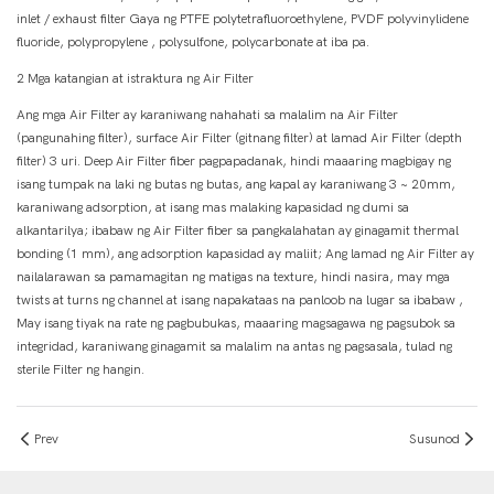
inlet / exhaust filter Gaya ng PTFE polytetrafluoroethylene, PVDF polyvinylidene
fluoride, polypropylene , polysulfone, polycarbonate at iba pa.
2 Mga katangian at istraktura ng Air Filter
Ang mga Air Filter ay karaniwang nahahati sa malalim na Air Filter
(pangunahing filter), surface Air Filter (gitnang filter) at lamad Air Filter (depth
filter) 3 uri. Deep Air Filter fiber pagpapadanak, hindi maaaring magbigay ng
isang tumpak na laki ng butas ng butas, ang kapal ay karaniwang 3 ~ 20mm,
karaniwang adsorption, at isang mas malaking kapasidad ng dumi sa
alkantarilya; ibabaw ng Air Filter fiber sa pangkalahatan ay ginagamit thermal
bonding (1 mm), ang adsorption kapasidad ay maliit; Ang lamad ng Air Filter ay
nailalarawan sa pamamagitan ng matigas na texture, hindi nasira, may mga
twists at turns ng channel at isang napakataas na panloob na lugar sa ibabaw ,
May isang tiyak na rate ng pagbubukas, maaaring magsagawa ng pagsubok sa
integridad, karaniwang ginagamit sa malalim na antas ng pagsasala, tulad ng
sterile Filter ng hangin.
Prev
Susunod