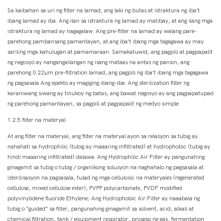
Sa kaibahan sa uri ng filter na lamad, ang laki ng butas at istraktura ng iba't
ibang lamad ay iba. Ang ilan sa istraktura ng lamad ay matibay, at ang ilang mga
istraktura ng lamad ay nagagalaw. Ang pre-filter na lamad ay walang pare-
parehong pambansang pamantayan, at ang iba't ibang mga tagagawa ay may
sariling mga kahulugan at pamamaraan. Samakatuwid, ang pagpili at pagpapalit
ng negosyo ay nangangailangan ng isang mataas na antas ng pansin, ang
parehong 0.22μm pre-filtration lamad, ang pagpili ng iba't ibang mga tagagawa
ng pagsasala Ang epekto ay magiging ibang-iba. Ang sterilization filter ng
karaniwang siwang ay tinukoy ng batas, ang bawat negosyo ay ang pagpapatupad
ng parehong pamantayan, sa pagpili at pagpapalit ng medyo simple.
1.2.5 filter na materyal
At ang filter na materyal, ang filter na materyal ayon sa relasyon sa tubig ay
nahahati sa hydrophilic (tubig ay maaaring infiltrated) at hydrophobic (tubig ay
hindi maaaring infiltrated) dalawa. Ang Hydrophilic Air Filter ay pangunahing
ginagamit sa tubig o tubig / organikong solusyon na naghahalo ng pagsasala at
isterilisasyon na pagsasala, tulad ng mga cellulosic na materyales (regenerated
cellulose, mixed cellulose ester), PVPP polycarbonate, PVDF modified
polyvinylidene fluoride Ethylene; Ang Hydrophobic Air Filter ay naaabala ng
tubig o "guided" sa filter, pangunahing ginagamit sa solvent, acid, alkali at
chemical filtration, tank / equipment respirator, proseso ng gas, fermentation