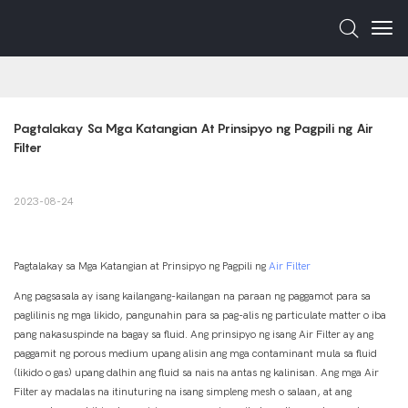
Pagtalakay Sa Mga Katangian At Prinsipyo ng Pagpili ng Air 
Filter
2023-08-24
Pagtalakay sa Mga Katangian at Prinsipyo ng Pagpili ng
Air Filter
Ang pagsasala ay isang kailangang-kailangan na paraan ng paggamot para sa
paglilinis ng mga likido, pangunahin para sa pag-alis ng particulate matter o iba
pang nakasuspinde na bagay sa fluid. Ang prinsipyo ng isang Air Filter ay ang
paggamit ng porous medium upang alisin ang mga contaminant mula sa fluid
(likido o gas) upang dalhin ang fluid sa nais na antas ng kalinisan. Ang mga Air
Filter ay madalas na itinuturing na isang simpleng mesh o salaan, at ang