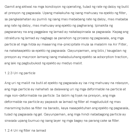
Gamit ang aktwal na mga kondisyon ng operating, tulad ng rate ng daloy ng butil
at presyon ng pagsasala. Upang makakuha ng isang mahusay na epekto ng filter,
sa pangkalahatan ay pumili ng isang mas mababang rate ng daloy, mas mababa
ang rate ng daloy, mas mahusay ang epekto ng pagharang. Ipinakita ng
pagsasanay na ang paggalaw ng lamad ay nakakapinsala sa pagsasala. Kapag ang
istraktura ng lamad ay nagbago sa panahon ng proseso ng pagsasala, ang mga
particle at mga hibla ay maaaring ma-precipitate mula sa malalim na Air Filter,
na nakakaapekto sa epekto ng pagsasala. Gayunpaman, ang bilis / kaugalian ng
presyon ay mayroon lamang isang makabuluhang epekto sa adsorption traction,
ang laki ng pagbubukod ng epekto ay medyo maliit.
1.2.3 Uri ng particle
Ang uri ng maliit na butil at epekto ng pagsasala ay isa ring mahusay na relasyon,
ang mga particle ay nahahati sa dalawang uri ng mga deformable na particle at
mga non-deformable na particle. Sa ilalim ng tiyak na presyon, ang mga
deformable na particle ay papasok sa lamad ng filter at magdudulot ng mas
maraming butas sa filter na barado, kaya naaapektuhan ang epekto ng pagsasala,
tulad ng pagsasala ng gel. Gayunpaman, ang mga hindi nababagong particle ay
sinasala upang bumuo ng isang layer ng mga bagay na parang cake sa filter.
1.2.4 Uri ng filter na lamad