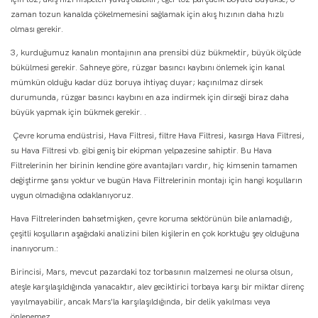
zaman tozun kanalda çökelmemesini sağlamak için akış hızının daha hızlı
olması gerekir.
3, kurduğumuz kanalın montajının ana prensibi düz bükmektir, büyük ölçüde
bükülmesi gerekir. Sahneye göre, rüzgar basıncı kaybını önlemek için kanal
mümkün olduğu kadar düz boruya ihtiyaç duyar; kaçınılmaz dirsek
durumunda, rüzgar basıncı kaybını en aza indirmek için dirseği biraz daha
büyük yapmak için bükmek gerekir. .
Çevre koruma endüstrisi, Hava Filtresi, filtre Hava Filtresi, kasırga Hava Filtresi,
su Hava Filtresi vb. gibi geniş bir ekipman yelpazesine sahiptir. Bu Hava
Filtrelerinin her birinin kendine göre avantajları vardır, hiç kimsenin tamamen
değiştirme şansı yoktur ve bugün Hava Filtrelerinin montajı için hangi koşulların
uygun olmadığına odaklanıyoruz.
Hava Filtrelerinden bahsetmişken, çevre koruma sektörünün bile anlamadığı,
çeşitli koşulların aşağıdaki analizini bilen kişilerin en çok korktuğu şey olduğuna
inanıyorum.:
Birincisi, Mars, mevcut pazardaki toz torbasının malzemesi ne olursa olsun,
ateşle karşılaşıldığında yanacaktır, alev geciktirici torbaya karşı bir miktar direnç
yayılmayabilir, ancak Mars'la karşılaşıldığında, bir delik yakılması veya
önlenemez.