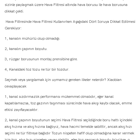
sizinle paylaşmak üzere Hava Filtresi altında hava borusu ile hava borusuna
dikkat çekti.
Hava Filtresinde Hava Filtresi Kullanırken Aşağıdaki Dört Soruya Dikkat Edilmesi
Gerekiyor:
1, kanalın mühürlü olup olmadığı.
2, kanalın çapının boyutu.
3, rüzgar borusunun montaj prensibine göre.
4, Kanaldaki toz tozu ne tür bir tozdur.
Seçmek veya yargılamak için uymamız gereken ilkeler nelerdir? Xiaobian
cevaplayacak
1, kanal sızdırmazlık performansı mükemmel olmalıdır, eğer kanal
kapatılamazsa, toz gazının taşınması sürecinde hava akışı kaybı olacak, emme
etkisi zayıflayacaktır.
2, kanal çapının boyutunun seçimi Hava Filtresi seçildiğinde boru hattı içindeki
akış hızına ve akış hızına bağlıyız, hava hacmi temelde sabittir, ancak akış hızı
seçimi ne tür filtreye bağlıdır Tozun nispeten hafif olup olmadığına karar vermek
için toz, akış hızı nispeten yavaş olabilir, eğer toz parçacık boyutu büyükse, o