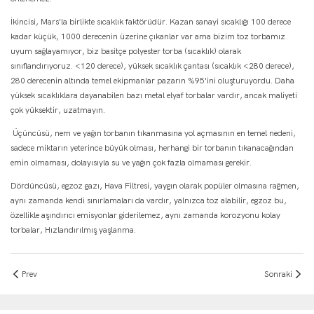
İkincisi, Mars'la birlikte sıcaklık faktörüdür. Kazan sanayi sıcaklığı 100 derece
kadar küçük, 1000 derecenin üzerine çıkanlar var ama bizim toz torbamız
uyum sağlayamıyor, biz basitçe polyester torba (sıcaklık) olarak
sınıflandırıyoruz. <120 derece), yüksek sıcaklık çantası (sıcaklık <280 derece),
280 derecenin altında temel ekipmanlar pazarın %95'ini oluşturuyordu. Daha
yüksek sıcaklıklara dayanabilen bazı metal elyaf torbalar vardır, ancak maliyeti
çok yüksektir, uzatmayın.
Üçüncüsü, nem ve yağın torbanın tıkanmasına yol açmasının en temel nedeni,
sadece miktarın yeterince büyük olması, herhangi bir torbanın tıkanacağından
emin olmaması, dolayısıyla su ve yağın çok fazla olmaması gerekir.
Dördüncüsü, egzoz gazı, Hava Filtresi, yaygın olarak popüler olmasına rağmen,
aynı zamanda kendi sınırlamaları da vardır, yalnızca toz alabilir, egzoz bu,
özellikle aşındırıcı emisyonlar giderilemez, aynı zamanda korozyonu kolay
torbalar, Hızlandırılmış yaşlanma.
Prev
Sonraki