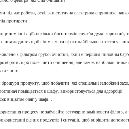
яного фільтра, які слід очищати!
ами під час роботи, оскільки статична електрика спричиняє нав
лід протирати.
инципом іонізації, оскільки його термін служби дуже короткий, 
хання людини, щоб він міг мати ефект найбільшого застосування
ановлено з фільтром грубої очистки, який є першим пиловим бар
 розібрати, щоб полегшити очищення, але також найбільш пилові
сто чисто.
брошури продукту, щоб побачити, які спеціальні запобіжні захо
 поглинач поміщається в шафу, використовується для адсорбції
ож вицвітає одяг у шафі. .
икористання процесу не забувайте регулярно замінювати фільтр, а 
икористанні різних продуктів і ситуації, щоб вирішити допомог