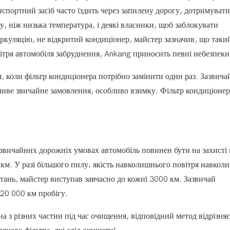
спортний засіб часто їздить через запилену дорогу, дотримувати
 ніж низька температура, і деякі власники, щоб заблокувати
ркуляцію, не відкритий кондиціонер, майстер зазначив, що таки
вітря автомобіля забруднення, Ankang приносить певні небезпеки
, коли фільтр кондиціонера потрібно замінити один раз. Зазвича
иве звичайне замовлення, особливо взимку. Фільтр кондиціонер
 звичайних дорожніх умовах автомобіль повинен бути на захисті 
км. У разі більшого пилу, якість навколишнього повітря навкол
стань, майстер виступав завчасно до кожні 3000 км. Зазвичай
 20 000 км пробігу.
на з різних частин під час очищення, відповідний метод відрізняє