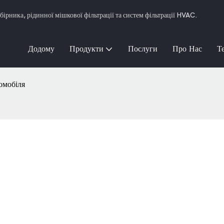
рника, рідинної мішкової фільтрації та систем фільтрації HVAC.
Додому
Продукти
Послуги
Про Нас
Т
томобіля