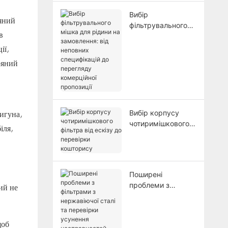
Вибір
ряний
фільтрувального
в
мішка для рідини
на замовлення: від
ії,
неповних
ряний
специфікацій до
перегляду
комерційної
пропозиції
Вибір корпусу
игуна,
чотиримішкового
іля,
фільтра від ескізу
до перевірки
кошторису
Поширені
проблеми з
ий не
фільтрами з
нержавіючої сталі
та перевірки
щоб
усунення