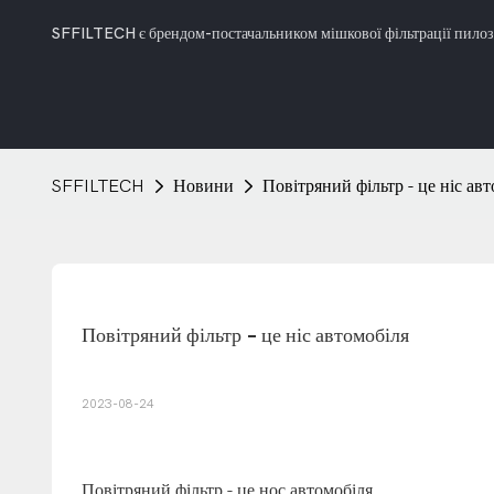
SFFILTECH є брендом-постачальником мішкової фільтрації пилозбі
SFFILTECH
Новини
Повітряний фільтр - це ніс ав
Повітряний фільтр - це ніс автомобіля
2023-08-24
Повітряний фільтр - це нос автомобіля