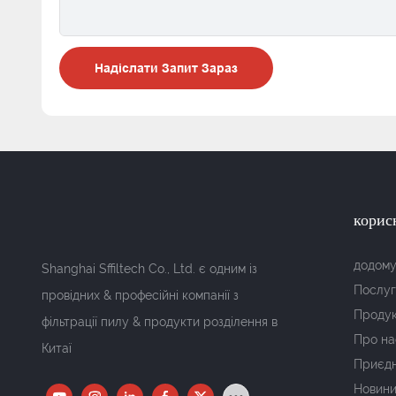
Надіслати Запит Зараз
корис
додом
Shanghai Sffiltech Co., Ltd. є одним із
Послуг
провідних & професійні компанії з
Проду
фільтрації пилу & продукти розділення в
Про на
Китаї
Приєдн
Новин