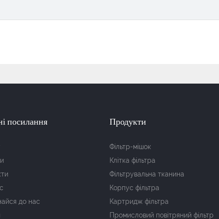
ні посилання
Продукти
у
Фільтр-мішок
и
Клітка фільтра
кти
Фільтрувальна тканина
с
Корпус фільтра
айся до нас
Картридж фільтра
и
Промисловий повітряний фільтр