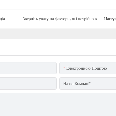
Як пилозбірний фільтр працює зі спеціальним пиловим фільтром?
Зверніть увагу на фактори, які потрібно враховувати, купуючи мішок-фільтр
Насту
Електронною Поштою
Назва Компанії