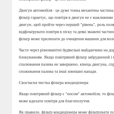
Двигун автомобіля - це дуже тонка механічна частина
фільтр гарантує, що повітря в двигун не є важливими
двигун, щоб пройти через перший "рівень", роль поляг
відфільтрувати повітря в піску та деякі зважені час
фільтр може прилипати до очищення машини для воло
Часто через різноманітні будівельні майданчики на до
блокуванням. Якщо повітряний фільтр забруднений і 
спалювання палива не завершено, кінець двигуна, с
споживання палива та інші зовнішні напади.
Своєчасна чистка фільтра кондиціонера
Якщо повітряний фільтр є "носом" автомобіля, то філ
може вдихати повітря для благополуччя.
Як правило, фільтр кондиціонера може фільтрувати по