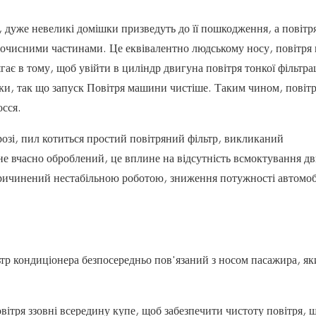
, дуже невеликі домішки призведуть до її пошкодження, а повіт
 очисними частинами. Це еквівалентно людському носу, повітря 
ає в тому, щоб увійти в циліндр двигуна повітря тонкої фільтрац
тинки, так що запуск Повітря машини чистіше. Таким чином, повіт
сся.
розі, пил котиться простий повітряний фільтр, викликаний
не вчасно оброблений, це вплине на відсутність всмоктування дв
причинений нестабільною роботою, зниження потужності автомоб
ьтр кондиціонера безпосередньо пов'язаний з носом пасажира, як
вітря ззовні всередину купе, щоб забезпечити чистоту повітря, 