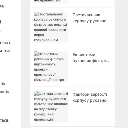
сь
несправностей
Постачальник
корпусу рукавного
й
фільтра: що
.
покупці повинні
перевірити перед
й його
котируванням
а теж
Як системи
рукавних фільтрів
підтримують
проекти
промислової
від
фільтрації повітря
ишніх
Фактори вартості
корпусу рукавного
фільтра: що
впливає на
підготовку
ться,
комерційної