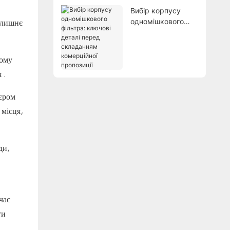
пропозиції?
Вибір корпусу
одномішкового
колишнє
фільтра: ключові
деталі перед
складанням
тому
комерційної
 .
пропозиції
'єром
 місця,
ди,
час
ти