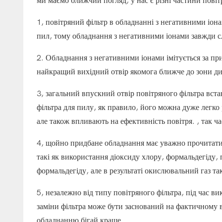
ми маємо ближчий погляд, у нас є різні частини повітр
1, повітряний фільтр в обладнанні з негативними іон
пил, тому обладнання з негативними іонами завжди с
2. Обладнання з негативними іонами імітується за пр
найкращий вихідний отвір якомога ближче до зони ди
3, загальний впускний отвір повітряного фільтра вст
фільтра для пилу, як правило, його можна дуже легко
але також впливають на ефективність повітря. , так ча
4, щойно придбане обладнання має уважно прочитати 
такі як використання діоксиду хлору, формальдегіду,
формальдегіду, але в результаті окислювальний газ так
5, незалежно від типу повітряного фільтра, під час в
заміни фільтра може бути заснований на фактичному в
обладнанню бігай краще.