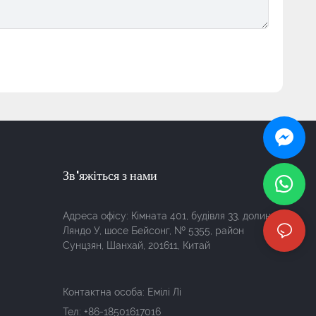
Зв'яжіться з нами
Адреса офісу: Кімната 401, будівля 33, долина
Ляндо У, шосе Бейсонг, № 5355, район
Сунцзян, Шанхай, 201611, Китай
Контактна особа: Емілі Лі
Тел:
+86-18501617016