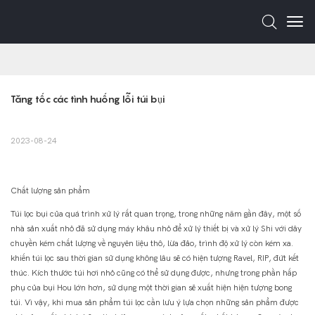
Tăng tốc các tình huống lỗi túi bụi
2023-08-24
Chất lượng sản phẩm
Túi lọc bụi của quá trình xử lý rất quan trọng, trong những năm gần đây, một số
nhà sản xuất nhỏ đã sử dụng máy khâu nhỏ để xử lý thiết bị và xử lý Shi với dây
chuyền kém chất lượng về nguyên liệu thô, lừa đảo, trình độ xử lý còn kém xa.
khiến túi lọc sau thời gian sử dụng không lâu sẽ có hiện tượng Ravel, RIP, đứt kết
thúc. Kích thước túi hơi nhỏ cũng có thể sử dụng được, nhưng trong phần hấp
phụ của bụi Hou lớn hơn, sử dụng một thời gian sẽ xuất hiện hiện tượng bong
túi. Vì vậy, khi mua sản phẩm túi lọc cần lưu ý lựa chọn những sản phẩm được