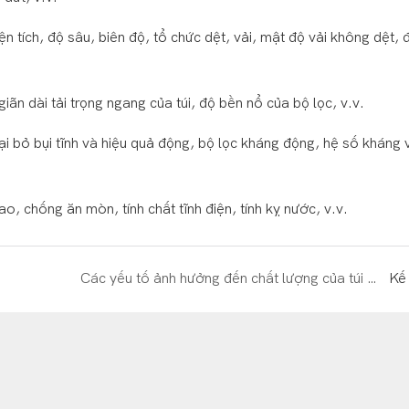
diện tích, độ sâu, biên độ, tổ chức dệt, vải, mật độ vải không dệt, 
 giãn dài tải trọng ngang của túi, độ bền nổ của bộ lọc, v.v.
ại bỏ bụi tĩnh và hiệu quả động, bộ lọc kháng động, hệ số kháng 
ao, chống ăn mòn, tính chất tĩnh điện, tính kỵ nước, v.v.
Các yếu tố ảnh hưởng đến chất lượng của túi chứa bụi
Kế