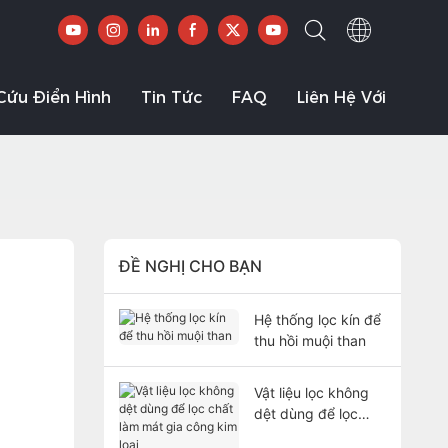
Cứu Điển Hình
Tin Tức
FAQ
Liên Hệ Với
ĐỀ NGHỊ CHO BẠN
Hệ thống lọc kín để
thu hồi muội than
Vật liệu lọc không
dệt dùng để lọc
chất làm mát gia