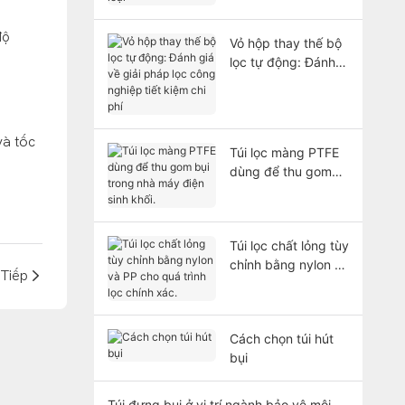
công kim loại
độ
Vỏ hộp thay thế bộ
lọc tự động: Đánh
giá về giải pháp lọc
công nghiệp tiết
kiệm chi phí
và tốc
Túi lọc màng PTFE
dùng để thu gom
bụi trong nhà máy
điện sinh khối.
Túi lọc chất lỏng tùy
chỉnh bằng nylon và
 Tiếp
PP cho quá trình lọc
chính xác.
Cách chọn túi hút
bụi
Túi đựng bụi ở vị trí ngành bảo vệ môi