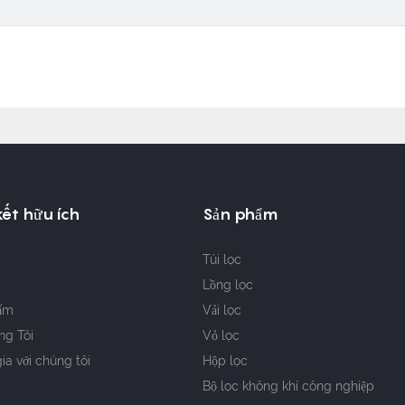
kết hữu ích
Sản phẩm
Túi lọc
Lồng lọc
ẩm
Vải lọc
ng Tôi
Vỏ lọc
a với chúng tôi
Hộp lọc
Bộ lọc không khí công nghiệp