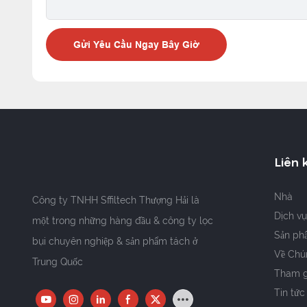
Gửi Yêu Cầu Ngay Bây Giờ
Liên 
Nhà
Công ty TNHH Sffiltech Thượng Hải là
Dịch vụ
một trong những hàng đầu & công ty lọc
Sản ph
bụi chuyên nghiệp & sản phẩm tách ở
Về Chú
Trung Quốc
Tham gi
Tin tức