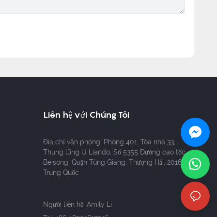
Liên hệ với Chúng Tôi
Địa chỉ văn phòng: Phòng 401, Tòa nhà 33,
Thung lũng U Liando, Số 5355 Đường cao tốc
Beisong, Quận Tùng Giang, Thượng Hải, 201611
Trung Quốc
Người liên hệ: Amily Li