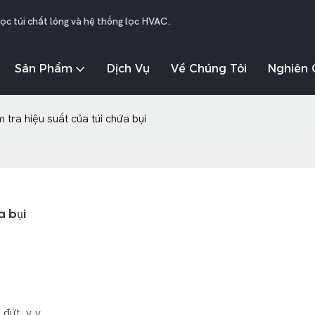
lọc túi chất lỏng và hệ thống lọc HVAC.
Sản Phẩm
Dịch Vụ
Về Chúng Tôi
Nghiên 
tra hiệu suất của túi chứa bụi
a bụi
đứt, v.v.