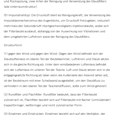
und Rückspülung, zwei Arten der Reinigung und Verwendung des Staubfilters
(alle Unterraumstruktur).
(5) Impulsstrahltyp: Die Druckluft dient als Reinigungskraft, die Verwendung des
Impulsblasmechanismus des Augenblicks, um Druckluft freizugeben, induziert
mehrmals den Sekundärluft-Hochgeschwindigkeits-Injektionsbeutel, wobei sich
der Filterbeutel ausbeult, abhängig von der Auswirkung von Vibrationen und
dem umgekehrten Luftstrom sowie der Reinigung des Staubfilters.
Strukturform
(1) gegen den Wind und gegen den Wind: Gegen den Wind befindet sich der
Staublufteinlass im oberen Teil der Beutelkammer, Luftstrom und Staub setzen
sich in die gleiche Richtung ab; Unter dem windbeladenen Lufteinlass befindet
sich der Lufteinlass im unteren Teil der Tasche. Luft und Staub setzen sich in die
entgegengesetzte Richtung ab (aber wenn die Außenseite den Abwind sehen soll,
ist der Beutelraum mit einer Schallwand ausgestattet, um den Staubfluss zu
verhindern in den oberen Teil der Taschendiffusion, sollte zum Wind gehören).
(2) Rundfilter und Flachfilter: Rundfilter bedeutet, dass der Filterbeutel
zylindrisch ist, Flachfilter bezieht sich auf Filterbeutel mit flacher (umhüllender)
trapezförmiger, keilförmiger und nicht zylindrischer Form.
(3) Einatmen und Eindrücken: Einatmen bezieht sich auf den Ventilator, der