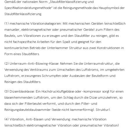
Gemäß der nationalen Norm „Staubfilterklassifizierung und
Spezifikationsleistungsmethode“ ist die Reinigungsmethode das Hauptsymbol der
Staubfilterklassifizierung.
(1) mechanische Vibrationskategorien: Mit mechanischen Geräten (einschließlich
manueller, elektromagnetischer oder pneumatischer Geräte) zum Filtern des
Beutels, um Vibrationen zu erzeugen und den Staubfilter zu reinigen, gibt es
nicht fachspezifische Arbeiten für den Spalt und geeignet für den
kontinuierlichen Betrieb der Unterkammer Struktur aus zwei Konstruktionen in
Form eines Staubfilters.
(2) Unterraum-Anti-Blowing-Klasse: Nehmen Sie die Unterraumstruktur, die
Verwendung des Ventilraums zum Umschalten des Luftstroms, im umgekehrten
Luftstrom, erzwungenes Schrumpfen oder Ausbeulen der Beutelform und
Reinigen des Staubfilters.
(3) Düsenblasklasse: Ein Hochdruckluftgebläse oder -kompressor sorgt für einen
blasenhemmenden Luftstrom, um den Schlag durch die Düse umzukehren, so
dass sich der Filterbeutel verformt, und durch den Filter- und
Reinigungsbeutelstaubsammler (beide nicht kammerförmig). Struktur).
(4) Vibration, Anti-Blasen und Verwendung: mechanische Vibration
(einschließlich elektromagnetischer Vibration oder pneumatischer Vibration)