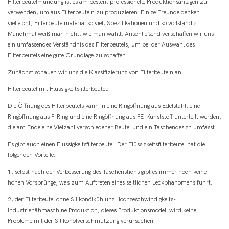
Filterbeutelmündung ist es am besten, professionelle Produktionsanlagen zu
verwenden, um aus Filterbeuteln zu produzieren. Einige Freunde denken
vielleicht, Filterbeutelmaterial so viel, Spezifikationen und so vollständig.
Manchmal weiß man nicht, wie man wählt. Anschließend verschaffen wir uns
ein umfassendes Verständnis des Filterbeutels, um bei der Auswahl des
Filterbeutels eine gute Grundlage zu schaffen.
Zunächst schauen wir uns die Klassifizierung von Filterbeuteln an:
Filterbeutel mit Flüssigkeitsfilterbeutel:
Die Öffnung des Filterbeutels kann in eine Ringöffnung aus Edelstahl, eine
Ringöffnung aus P-Ring und eine Ringöffnung aus PE-Kunststoff unterteilt werden,
die am Ende eine Vielzahl verschiedener Beutel und ein Taschendesign umfasst.
Es gibt auch einen Flüssigkeitsfilterbeutel. Der Flüssigkeitsfilterbeutel hat die
folgenden Vorteile:
1, selbst nach der Verbesserung des Taschenstichs gibt es immer noch keine
hohen Vorsprünge, was zum Auftreten eines seitlichen Leckphänomens führt.
2, der Filterbeutel ohne Silikonölkühlung Hochgeschwindigkeits-
Industrienähmaschine Produktion, dieses Produktionsmodell wird keine
Probleme mit der Silikonölverschmutzung verursachen.