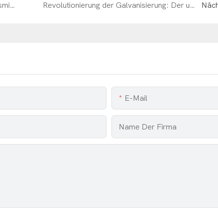
Verbesserung der Sicherheit von Lebensmittelanlagen: Die Leistung des Staubsammelfiltersystems mit PP-Filterbeuteln
Revolutionierung der Galvanisierung: Der ultimative Leitfaden zur Verwendung von Anodenbeuteln für Präzisionsbeschichtungen
Näch
E-Mail
Name Der Firma