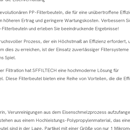
volutionären PP-Filterbeuteln, die für eine unübertroffene Effiz
en höheren Ertrag und geringere Wartungskosten. Verbessern Sie
PP-Filterbeuteln und erleben Sie beeindruckende Ergebnisse!
uchsvoller Prozess, der ein Höchstmaß an Effizienz erfordert,
Um dies zu erreichen, ist der Einsatz zuverlässiger Filtersysteme
s Spiel.
 der Filtration hat SFFILTECH eine hochmoderne Lösung für
 Diese Filterbeutel bieten eine Reihe von Vorteilen, die die Eff
arin, Verunreinigungen aus dem Eisenschmelzprozess aufzufang
tehen aus einem Hochleistungs-Polypropylenmaterial, das ein
eutel sind in der Lage, Partikel mit einer Größe von nur 1 Mikrom