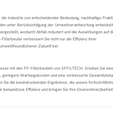
 die Industrie von entscheidender Bedeutung, nachhaltige Prakt
den unter Berücksichtigung der Umweltverantwortung entwickelt
rgestellt, wodurch Abfall reduziert und die Auswirkungen auf d
lterbeutel verbessern Sie nicht nur die Effizienz Ihrer
umweltfreundlicheren Zukunft bei.
zesse mit den PP-Filterbeuteln von SFFILTECH. Erleben Sie ein
rag, geringere Wartungskosten und eine verbesserte Gesamtleistu
n Sie die beeindruckenden Ergebnisse, die unsere fortschrittlic
 beispiellose Effizienz und bringen Sie Ihre Eisenschmelzbetrie