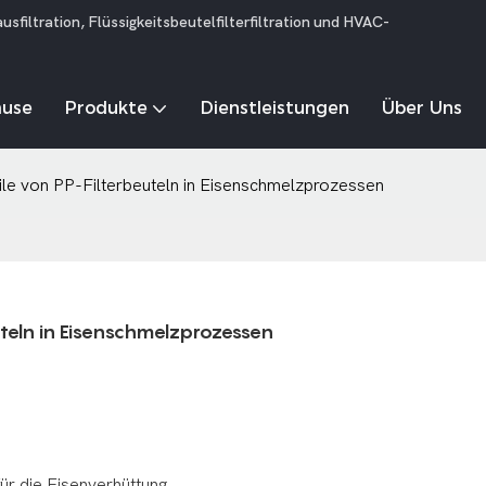
iltration, Flüssigkeitsbeutelfilterfiltration und HVAC-
ause
Produkte
Dienstleistungen
Über Uns
teile von PP-Filterbeuteln in Eisenschmelzprozessen
euteln in Eisenschmelzprozessen
ür die Eisenverhüttung