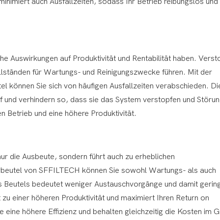
 minimiert auch Ausfallzeiten, sodass Ihr Betrieb reibungslos und
he Auswirkungen auf Produktivität und Rentabilität haben. Verst
tillständen für Wartungs- und Reinigungszwecke führen. Mit der
tel können Sie sich von häufigen Ausfallzeiten verabschieden. D
uf und verhindern so, dass sie das System verstopfen und Störu
n Betrieb und eine höhere Produktivität.
nur die Ausbeute, sondern führt auch zu erheblichen
erbeutel von SFFILTECH können Sie sowohl Wartungs- als auch
s Beutels bedeutet weniger Austauschvorgänge und damit gerin
t zu einer höheren Produktivität und maximiert Ihren Return on
 eine höhere Effizienz und behalten gleichzeitig die Kosten im Gr