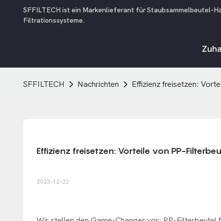
SFFILTECH ist ein Markenlieferant für Staubsammelbeutel-Hausf
Filtrationssysteme.
Zuh
SFFILTECH
Nachrichten
Effizienz freisetzen: Vor
Effizienz freisetzen: Vorteile von PP-Filterb
2023-12-22
Wir stellen den Game-Changer vor: PP-Filterbeutel f