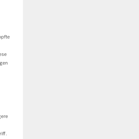
opfte
iese
ngen
gere
iff.