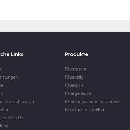
iche Links
Produkte
e
Filtertasche
eistungen
Filterkäfig
te
Filtertuch
ns
Filtergehäuse
en Sie sich uns an
Filterkartusche, Filterpatrone
chten
Industrieller Luftfilter
ieren Sie Us
llung