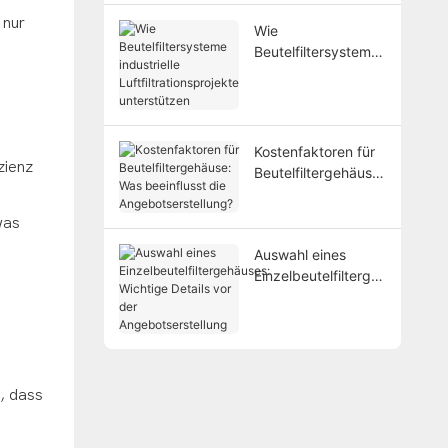
prüfen sollten
 nur
Wie
Beutelfiltersysteme
industrielle
Luftfiltrationsprojekt
e unterstützen
Kostenfaktoren für
zienz
Beutelfiltergehäuse:
Was beeinflusst die
Angebotserstellung
was
?
Auswahl eines
Einzelbeutelfilterge
häuses: Wichtige
Details vor der
Angebotserstellung
H
, dass