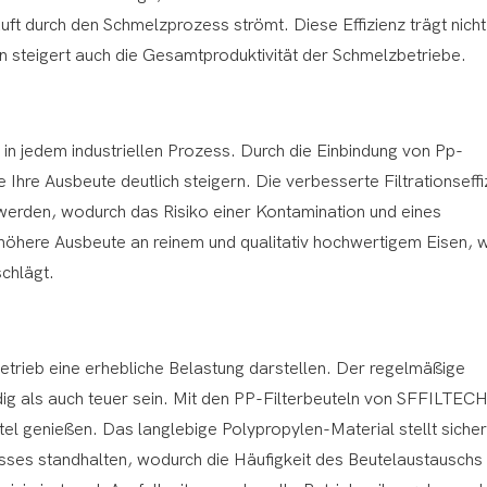
uft durch den Schmelzprozess strömt. Diese Effizienz trägt nicht
rn steigert auch die Gesamtproduktivität der Schmelzbetriebe.
e in jedem industriellen Prozess. Durch die Einbindung von Pp-
 Ihre Ausbeute deutlich steigern. Die verbesserte Filtrationseffi
nt werden, wodurch das Risiko einer Kontamination und eines
e höhere Ausbeute an reinem und qualitativ hochwertigem Eisen, 
chlägt.
trieb eine erhebliche Belastung darstellen. Der regelmäßige
ig als auch teuer sein. Mit den PP-Filterbeuteln von SFFILTEC
el genießen. Das langlebige Polypropylen-Material stellt sicher
ses standhalten, wodurch die Häufigkeit des Beutelaustauschs