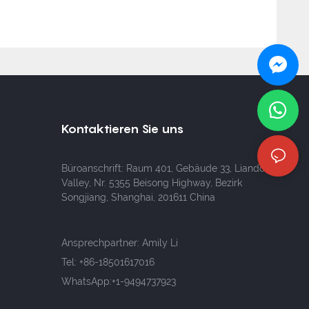
Kontaktieren Sie uns
Büroanschrift: Raum 401, Gebäude 33, Liando U
Valley, Nr. 5355 Beisong Highway, Bezirk
Songjiang, Shanghai, 201611 China
Ansprechpartner: Amily Li
Tel:
+86-18501617016
WhatsApp:+1-9494737923