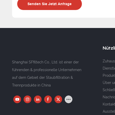
Senden Sie Jetzt Anfrage
Nützl
Zuhaus
Shanghai SFfiltech Co., Ltd. ist einer der
Dienstl
führenden & professionelle Unternehmen
Produk
auf dem Gebiet der Staubfiltration &
Über u
Trennprodukte in China
Schließ
Nachri
Kontakt
Ausste