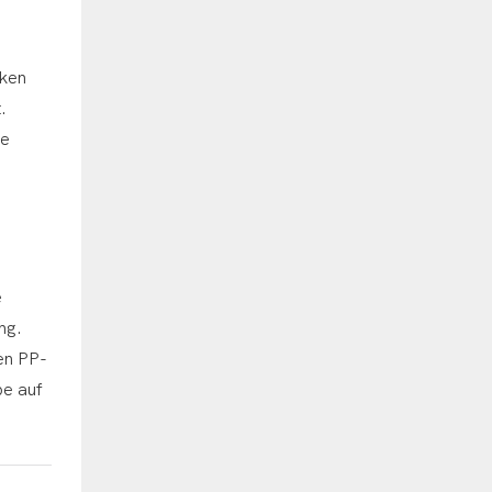
iken
.
ie
e
ng.
hen PP-
be auf