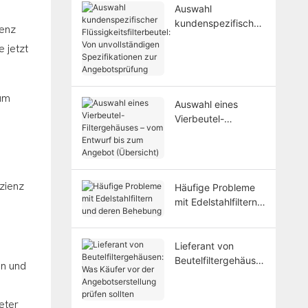
Auswahl
kundenspezifischer
ienz
Flüssigkeitsfilterbeu
 jetzt
tel: Von
unvollständigen
Spezifikationen zur
Angebotsprüfung
 um
Auswahl eines
Vierbeutel-
Filtergehäuses –
vom Entwurf bis
zum Angebot
(Übersicht)
izienz
Häufige Probleme
mit Edelstahlfiltern
und deren
Behebung
Lieferant von
Beutelfiltergehäuse
en und
n: Was Käufer vor
e
der
Angebotserstellung
eter