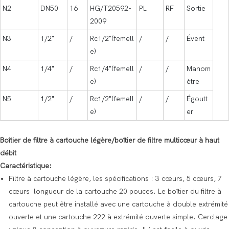
N2
DN50
16
HG/T20592-
PL
RF
Sortie
2009
N3
1/2"
/
Rc1/2"(femell
/
/
Évent
e)
N4
1/4"
/
Rc1/4"(femell
/
/
Manom
e)
ètre
N5
1/2"
/
Rc1/2"(femell
/
/
Égoutt
e)
er
Boîtier de filtre à cartouche légère/boîtier de filtre multicœur à haut
débit
Caractéristique:
Filtre à cartouche légère, les spécifications : 3 cœurs, 5 cœurs, 7
cœurs longueur de la cartouche 20 pouces. Le boîtier du filtre à
cartouche peut être installé avec une cartouche à double extrémité
ouverte et une cartouche 222 à extrémité ouverte simple. Cerclage