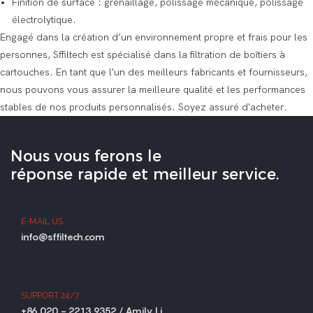
Finition de surface : grenaillage, polissage mécanique, polissage
électrolytique.
Engagé dans la création d’un environnement propre et frais pour les
personnes, Sffiltech est spécialisé dans la filtration de boîtiers à
cartouches. En tant que l'un des meilleurs fabricants et fournisseurs,
nous pouvons vous assurer la meilleure qualité et les performances
stables de nos produits personnalisés. Soyez assuré d'acheter.
Nous vous ferons le
réponse rapide et meilleur service.
E-MAIL US
info@sffiltech.com
SUPPORT 24/7
+86 020 - 2213 9352 / Amily Li