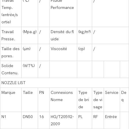
Travail
(℃)
/
Fluide
/
Temp.
Performance
(entrée/s
ortie)
Travail
(Mpa.g)
/
Densité du fl
(kg/m³)
/
Presse.
uide
Taille des
(μm)
/
Viscosité
(cp)
/
pores.
Solide
(WT%)
/
Contenu.
NOZZLE LIST
Marque
Taille
PN
Connexions
Type
Type
Service
De
Norme
de bri
de vi
q
de
sage
N1
DN50
16
HG/T20592-
PL
RF
Entrée
2009