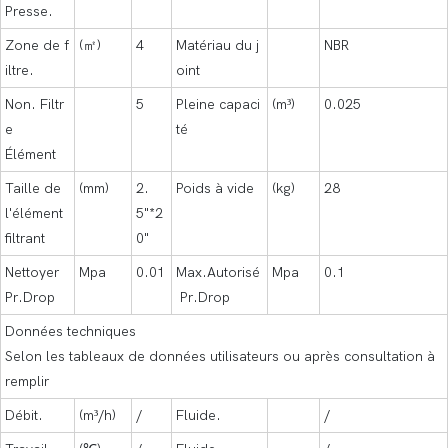
Presse.
Zone de f
(㎡)
4
Matériau du j
NBR
iltre.
oint
Non. Filtr
5
Pleine capaci
(m³)
0.025
e
té
Élément
Taille de
(mm)
2.
Poids à vide
(kg)
28
l'élément
5"*2
filtrant
0"
Nettoyer
Mpa
0.01
Max.Autorisé
Mpa
0.1
Pr.Drop
Pr.Drop
Données techniques
Selon les tableaux de données utilisateurs ou après consultation à
remplir
Débit.
(m³/h)
/
Fluide.
/