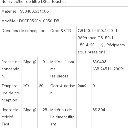
Nom : boîtier de filtre DScartouche.
Matériel：S30408,S31608
Modèle : DSCE0520610050-DB
Données de conception
Code&STD.
GB150.1~150.4-2011
Référence GB150.1 ~
150.4-2011《 ; Récipients
sous pression》 ;
Presse de
(Mpa.g)
1.0
Mat'de l'Hom
S30408
conceptio
me
(GB 24511-2009)
n.
les pièces
Températ
(℃)
80
Corr.Autorise
(mm)
0
ure de co
r.
nception.
Hydroéle
(Mpa.g)
1.25
Matériau de
SS 304
ctricité
l'élément filtr
Test
ant