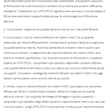
particolare attenzione all'innovazione e alla sostenibilità, sviluppiamo soluzioni
di filtrazione che contribuiscono a rendere l'aria interna più pulita e l'efficienza
energetica. Collaborare con SFFILTECH significa avere accesso a una tecnologia di
filtrazione avanzata e supporto dedicato per le vostre esigenze di filtrazione
dell'aria.
6. Conclusione: migliorare la qualità dell'aria interna con i sacchetti filtranti
In conclusione, l’uso di maniche filtranti nei sistemi HVAC ha un grande
potenziale per filtrare efficacemente i contaminanti presenti nell’aria e migliorare
la qualità dell’aria interna. Poiché la domanda di ambienti interni puliti e sani
continua a crescere, l’integrazione dei maniche filtranti nei sistemi HVAC può
avere un impatto significativo. Con le giuste soluzioni di filtrazione e il supporto
esperto di SFFILTECH, i proprietari e gli operatori degli edifici possono ottenere
una qualità dell'aria ottimale e creare uno spazio più sicuro e confortevole per gli
occupanti. Considera i vantaggi dei maniche filtranti nei sistemi HVAC e fai oggi
stesso il primo passo verso un'aria interna più pulita.
In sintesi, l’uso di maniche filtranti nei sistemi HVAC può essere una soluzione
efficace per filtrare i contaminanti presenti nell’aria e migliorare la qualità
dell’aria interna. Con la giusta tecnologia di filtraggio e il giusto supporto, i
proprietari e gli operatori degli edifici possono creare ambienti interni più sani per
i loro occupanti. Scegli SFFILTECH come partner di fiducia per maniche filtranti