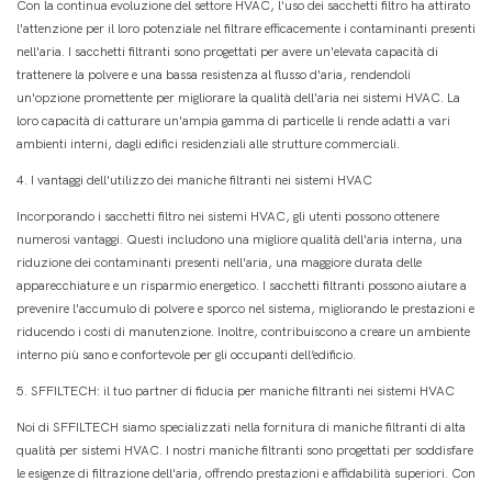
Con la continua evoluzione del settore HVAC, l'uso dei sacchetti filtro ha attirato
l'attenzione per il loro potenziale nel filtrare efficacemente i contaminanti presenti
nell'aria. I sacchetti filtranti sono progettati per avere un'elevata capacità di
trattenere la polvere e una bassa resistenza al flusso d'aria, rendendoli
un'opzione promettente per migliorare la qualità dell'aria nei sistemi HVAC. La
loro capacità di catturare un'ampia gamma di particelle li rende adatti a vari
ambienti interni, dagli edifici residenziali alle strutture commerciali.
4. I vantaggi dell'utilizzo dei maniche filtranti nei sistemi HVAC
Incorporando i sacchetti filtro nei sistemi HVAC, gli utenti possono ottenere
numerosi vantaggi. Questi includono una migliore qualità dell'aria interna, una
riduzione dei contaminanti presenti nell'aria, una maggiore durata delle
apparecchiature e un risparmio energetico. I sacchetti filtranti possono aiutare a
prevenire l'accumulo di polvere e sporco nel sistema, migliorando le prestazioni e
riducendo i costi di manutenzione. Inoltre, contribuiscono a creare un ambiente
interno più sano e confortevole per gli occupanti dell’edificio.
5. SFFILTECH: il tuo partner di fiducia per maniche filtranti nei sistemi HVAC
Noi di SFFILTECH siamo specializzati nella fornitura di maniche filtranti di alta
qualità per sistemi HVAC. I nostri maniche filtranti sono progettati per soddisfare
le esigenze di filtrazione dell'aria, offrendo prestazioni e affidabilità superiori. Con