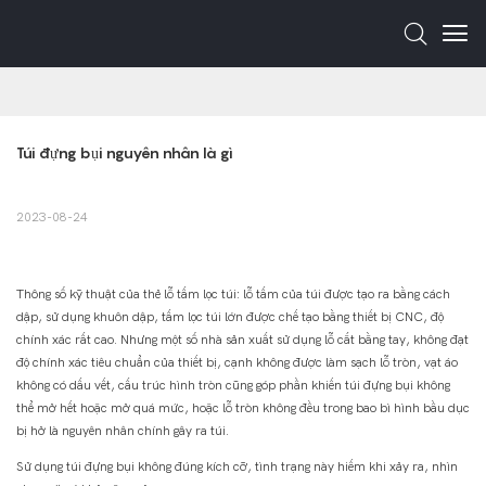
Túi đựng bụi nguyên nhân là gì
2023-08-24
Thông số kỹ thuật của thẻ lỗ tấm lọc túi: lỗ tấm của túi được tạo ra bằng cách
dập, sử dụng khuôn dập, tấm lọc túi lớn được chế tạo bằng thiết bị CNC, độ
chính xác rất cao. Nhưng một số nhà sản xuất sử dụng lỗ cắt bằng tay, không đạt
độ chính xác tiêu chuẩn của thiết bị, cạnh không được làm sạch lỗ tròn, vạt áo
không có dấu vết, cấu trúc hình tròn cũng góp phần khiến túi đựng bụi không
thể mở hết hoặc mở quá mức, hoặc lỗ tròn không đều trong bao bì hình bầu dục
bị hở là nguyên nhân chính gây ra túi.
Sử dụng túi đựng bụi không đúng kích cỡ, tình trạng này hiếm khi xảy ra, nhìn