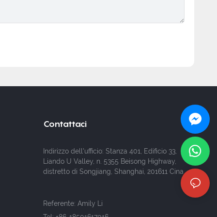
Contattaci
Indirizzo dell'ufficio: Stanza 401, Edificio 33,
Liando U Valley, n. 5355 Beisong Highway,
distretto di Songjiang, Shanghai, 201611 Cina
Referente: Amily Li