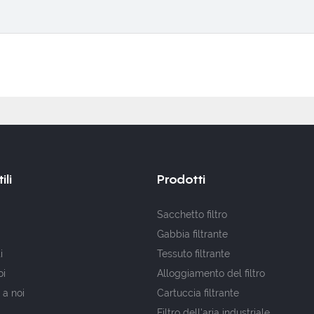
ili
Prodotti
Sacchetto filtro
Gabbia filtrante
i
Tessuto filtrante
oi
Alloggiamento del filtro
 a noi
Cartuccia filtrante
Filtro dell'aria industriale