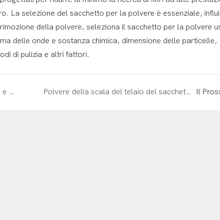
ro. La selezione del sacchetto per la polvere è essenziale, influ
i rimozione della polvere, seleziona il sacchetto per la polvere 
clima delle onde e sostanza chimica, dimensione delle particelle,
i di pulizia e altri fattori.
Sacco per la polvere: i motivi della pressione e della misurazione più elevate
Polvere della scala del telaio del sacchetto per la polvere Introduzione
Il Pro