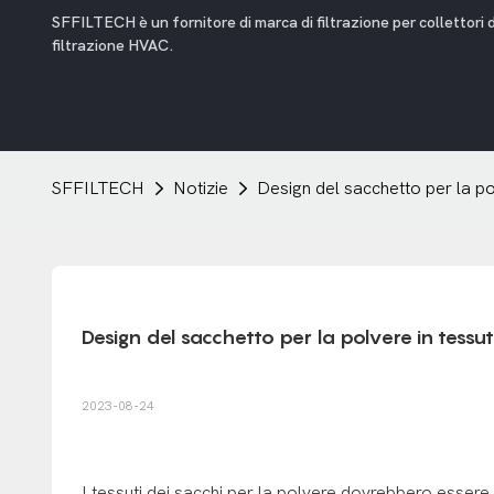
SFFILTECH è un fornitore di marca di filtrazione per collettori di p
filtrazione HVAC.
SFFILTECH
Notizie
Design del sacchetto per la po
Design del sacchetto per la polvere in tessu
2023-08-24
I tessuti dei sacchi per la polvere dovrebbero essere pr