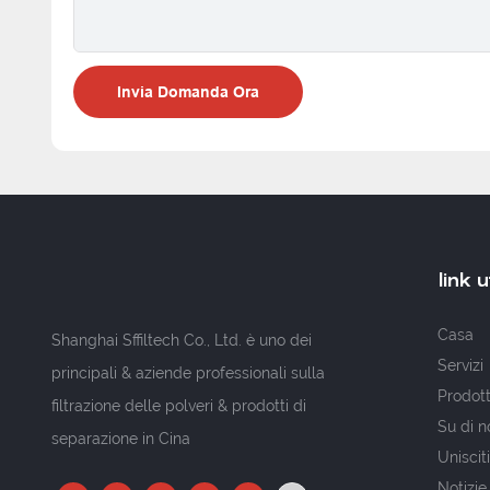
Invia Domanda Ora
link ut
Casa
Shanghai Sffiltech Co., Ltd. è uno dei
Servizi
principali & aziende professionali sulla
Prodott
filtrazione delle polveri & prodotti di
Su di n
separazione in Cina
Unisciti
Notizie