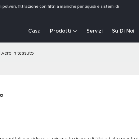
olveri, filtrazione con filtri a maniche per liquidi e sistemi di
Casa
Prodotti
Servizi
Su Di Noi
lvere in tessuto
to
ogettati per ridurre al minimo la ricerca di filtri ad alte prestazi