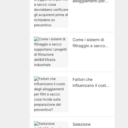
alloggiamenti per
filtri a sacco: cosa
dovrebbero
verificare gli
acquirenti prima di
richiedere un
preventivo.
Come i sistemi di
filtraggio a sacco
supportano i
progetti di
filtrazione dell'aria
industriale
Fattori che
influenzano il costo
degli alloggiamenti
per filtri a sacco:
cosa incide sulla
preparazione del
preventivo?
Selezione