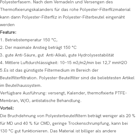
Polyesterfasern. Nach dem Vernadeln und Versengen des
Thermofixierungskalanders für das rohe Polyester-Filterfilzmaterial
kann dann Polyester-Filterfilz in Polyester-Filterbeutel eingenäht
werden
Feature:
1. Betriebstemperatur 150 °C,
2. Der maximale Anstieg beträgt 150 °C
3. gute Anti-Säure, gut Anti-Alkali, gute Hydrolysestabilität
4. Mittlere Luftdurchlässigkeit: 10–15 m3/m2/min bei 12,7 mmH2O
5.Es ist das günstigste Filtermedium im Bereich der
Beutelfilterfiltration. Polyester-Beutelfilter sind die beliebtesten Artikel
im Beutelhaussystem.
Verfügbare Ausführung: versengt, Kalender, thermofixierte PTFE-
Membran, W/O, antistatische Behandlung.
Vorteil:
Die Bruchdehnung von Polyesterbeutelfiltern beträgt weniger als 20 %
für MD und 40 % für CMD, geringe Trockenschrumpfung, kann bei
130 °C gut funktionieren. Das Material ist billiger als andere