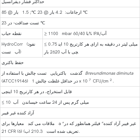
حداکثر فشار دیفرانسیل
ارجاعات: 4.2 بار @ 23 ℃; 1.5 بار @ 85 ℃
تست صداقت- در 23 ℃
≥ 1100 mbar با 60/40% IPA/آب
نقطه حباب
≤ 0.75 میلی لیتر در دقیقه به ازای هر کارتریج 10 این
HydroCorr (نفوذ
چی با آب 2620 بار
آب تست)
حفظ باکتری
Brevundimonas diminuta
گذشت باکتریایی تست چالش با استفاده از
7
2
.
CFU/cm
(ATCC19146) در حداقل غلظت چالش 1 x 10
قابل استخراج، در هر کارتریج 10 اینچی
≤ 10 میلی گرم پس از 24 ساعت خیساندن آب
آزاد کننده غیر فیبر
ملاقات می کند معیارها برای a “غیر فیبر آزاد کننده” فیلتر همانطور که در
21 CFR تعریف شده است 210.3 (ب) (6).