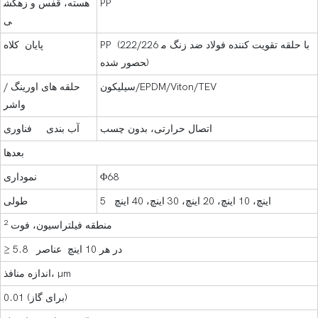
PP
هسته، قفس و زهکش
ی
PP (222/226 با حلقه تقویت کننده فولاد ضد زنگ م
پایان کلاه
حصور شده)
سیلیکون/EPDM/Viton/TEV
حلقه های اورینگ /
واشر
اتصال حرارتی، بدون چسب
آب بندی فناوری
بعدها
Φ68
نموداری
5 اینچ، 10 اینچ، 20 اینچ، 30 اینچ، 40 اینچ
طولی
2
منطقه فیلتراسیون، فوت
≥ 5.8 در هر 10 اینچ عناصر
اندازه منافذ، μm
0.01 (برای گاز)