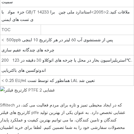
سمیت
جزء مواد با GB/T 14233 ملاقات کنید.2<2005>استاندارد ملی چین برا
ی تست های ایمنی
TOC
< 500ppb پس از شستشوی آب 60 لیتر در هر کارتریج 10 اینچی
چرخه های چندگانه عقیم سازی
200 استریلیزاسیون بخار در محل یا چرخه های اتوکلاو 30 دقیقه در 123℃.
اندوتوکسین های باکتریایی
< 0.25 EU/ml همانطور که توسط تست LAL تعیین شد
Sffiltech که در ایجاد محیطی تمیز و تازه برای مردم فعالیت می کند، در
کارتریج های فیلتر ptfe غشایی تخصص دارد. به عنوان یکی از بهترین تولید
کنندگان و تامین کنندگان، ما می توانیم بهترین کیفیت و عملکرد پایدار
محصولات سفارشی خود را به شما تضمین کنیم. لطفا برای خرید اطمینان