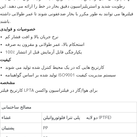
رطوبت شدید و استریلیزاسیون دقیق بخار در خط را ارائه می دهند. این
فیلترها می توانند به طور مکرر با بخار ضدعفونی شوند تا عمر طولانی داشته
باشند.
خصوصیات و فوایدی
نرخ جریان بالا و افت فشار کم
استحکام بالا، عمر طولانی و مقرون به صرفه
100٪ یکپارچگی قابل آزمایش قبل از انتشار
کیفیت
کارتریج هایی که در یک محیط کنترل شده تولید می شوند
تولید شده بر اساس گواهینامه ISO9001 سیستم مدیریت کیفیت
مشخصه
کارتریج فیلتر LPTA برای هوا/گاز در فیلتراسیون واکسن
مصالح ساختمانی
دو لایه پلی تترا فلوئورواتیلن (PTFE)
غشاء
PP
پشتیبان