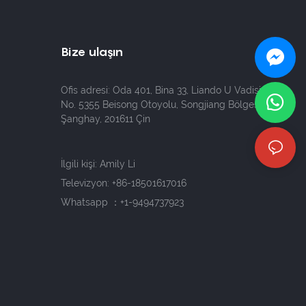
Bize ulaşın
Ofis adresi: Oda 401, Bina 33, Liando U Vadisi,
No. 5355 Beisong Otoyolu, Songjiang Bölgesi,
Şanghay, 201611 Çin
İlgili kişi: Amily Li
Televizyon:
+86-18501617016
Whatsapp ：+1-9494737923