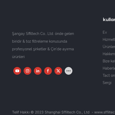
kullan
Ev
Şangay Sffiltech Co., Ltd. önde gelen
Hizmet
biridir & toz filtreleme konusunda
Ürünle
profesyonel şirketler & Çin'de ayırma
Hakkım
ürünleri
Bize kat
Haberl
Tact o
Sergi
Telif Hakkı © 2023 Shanghai Sffiltech Co., Ltd
-
www.sffilte