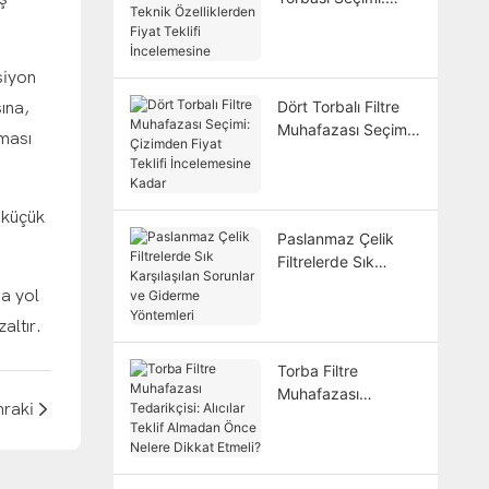
Eksik Teknik
Özelliklerden Fiyat
Teklifi İncelemesine
siyon
Dört Torbalı Filtre
ına,
Muhafazası Seçimi:
nması
Çizimden Fiyat
Teklifi İncelemesine
Kadar
, küçük
Paslanmaz Çelik
Filtrelerde Sık
Karşılaşılan Sorunlar
na yol
ve Giderme
zaltır.
Yöntemleri
Torba Filtre
Muhafazası
raki
Tedarikçisi: Alıcılar
Teklif Almadan
Önce Nelere Dikkat
Etmeli?