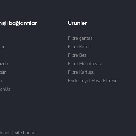
ışlı bağlantılar
Ürünler
Filtre çantası
ler
Filtre Kafesi
r
Filtre Bezi
ızda
Filtre Muhafazası
ılın
Filtre Kartuşu
er
Endüstriyel Hava Filtresi
nonUs
ch.net
|
site haritası