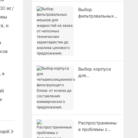
30 мг/
Выбор
фильтровальных
ермы
мешков для
я, и
жидкостей на
заказ: от неполных
технических
и
характеристик до
осов
анализа ценового
предложения.
Выбор корпуса
 в
для
четырехсекционно
го фильтрующего
ий
блока: от эскиза
е
до составления
коммерческого
предложения.
Распространенны
е проблемы с
ющий
фильтрами из