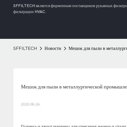
SFFILTECH является фирменным поставщиком рукавных фильтров 
фильтрации HVAC.
SFFILTECH
Новости
Мешок для пыли в металлур
Мешок для пыли в металлургической промышл
2023-08-24
Головка и хвост машины для спекания железа и стал