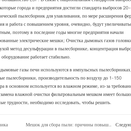
которые города и предприятия достигли стандарта выбросов 20–
рический пылесборник для улавливания, по мере расширения ф
я и работа с повышением уровня, очевидно, будут увеличиватьс
тным, поэтому в последние годы многие предприятия начали
ванные электрические мешки; Очистка дымовых газов головк
сухой метод десульфурации в пылесборнике, концентрация выбр
 оборудование работает стабильно.
 дымовые газы печи используются в импульсных пылесборниках,
е пылесборники, производительность по воздуху до 1-150
ра в основном используется во влажном режиме, из-за требован
 замена влажной очистки фильтровальным мешком имеет большо
ные трудности, необходимо исследовать, чтобы решить.
ника
Мешок для сбора пыли: причины повышенного давления и меры
Следу