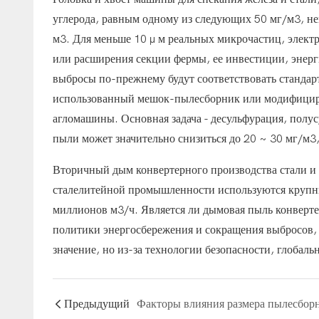
углерода, равным одному из следующих 50 мг/м3, не
м3. Для меньше 10 μ м реальных микрочастиц, элект
или расширения секции фермы, ее инвестиции, энерги
выбросы по-прежнему будут соответствовать стандар
использованный мешок-пылесборник или модифициро
агломашины. Основная задача - десульфурация, полу
пыли может значительно снизиться до 20 ~ 30 мг/м3,
Вторичный дым конвертерного производства стали и
сталелитейной промышленности используются крупны
миллионов м3/ч. Является ли дымовая пыль конверте
политики энергосбережения и сокращения выбросов,
значение, но из-за технологии безопасности, глобаль
Предыдущий
Факторы влияния размера пылесбор