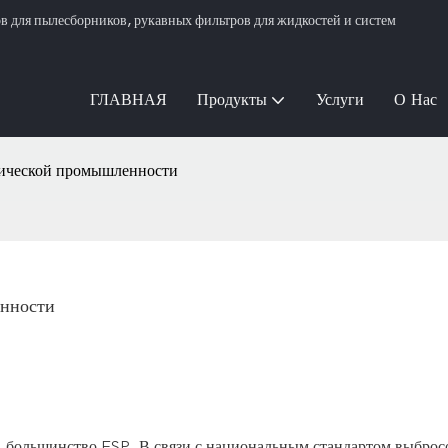
для пылесборников, рукавных фильтров для жидкостей и систем
ГЛАВНАЯ
Продукты
Услуги
О Нас
гической промышленности
енности
и, большинство ESP. В связи с национальным стандартом выброс