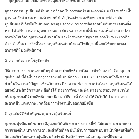
1. ฝุ่นปูนซีเมนต์: ภัยคุกคามต่อคุณภาพอากาศที่มองไม่เห็น
อุตสาหกรรมปูนซีเมนต์มีบทบาทสำคัญในการก่อสร้างและการพัฒนาโครงสร้างพื้น
ฐาน แต่ยังนำเสนอความท้าทายที่สำคัญในแง่ของมลพิษทางอากาศด้วย ฝุ่น
ปูนซีเมนต์ที่เกิดขึ้นในขั้นตอนต่างๆ ของกระบวนการผลิตอาจเป็นอันตรายอย่างยิ่ง
หากไม่ได้รับการควบคุมอย่างเหมาะสม อนุภาคเหล่านี้ซึ่งมองไม่เห็นด้วยตาเปล่า
อาจทำให้เกิดปัญหาทางเดินหายใจ และยังส่งผลต่อปัญหาสุขภาพในระยะยาวอีก
ด้วย จำเป็นอย่างยิ่งที่โรงงานปูนซีเมนต์จะต้องแก้ไขปัญหานี้และใช้ระบบกรอง
อากาศที่มีประสิทธิภาพ
2. ความต้องการโซลูชั่นหลัก
วิธีการกรองอากาศแบบเดิมๆ มักขาดประสิทธิภาพในการดักจับและกำจัดอนุภาค
ฝุ่นซีเมนต์ นี่คือที่มาของถุงกรองฝุ่นซีเมนต์จาก SFFILTECH เราตระหนักถึงความ
จำเป็นในการแก้ปัญหาเชิงนวัตกรรมที่สามารถฟอกอากาศในโรงงานปูนซีเมนต์ได้
อย่างมีประสิทธิภาพและเชื่อถือได้ ด้วยการวิจัยและพัฒนาอย่างครอบคลุม เราได้
สร้างถุงกรองที่มีประสิทธิภาพเหนือกว่าวิธีการทั่วไป ทำให้มั่นใจได้ว่าอากาศจะ
สะอาดขึ้นและสภาพแวดล้อมการทำงานที่ปลอดภัยยิ่งขึ้น
3. คุณสมบัติที่สำคัญของถุงกรองฝุ่นซีเมนต์
ถุงกรองฝุ่นซีเมนต์ของเรามีคุณสมบัติหลักหลายประการที่ทำให้แตกต่างจากระบบ
การกรองอื่นๆ ประการแรกและสำคัญที่สุด มันได้รับการออกแบบมาเป็นพิเศษเพื่อดัก
จับและกักเก็บอนุภาคฝุ่นซีเมนต์อย่างมีประสิทธิภาพ แม้แต่อนุภาคที่มีขนาด