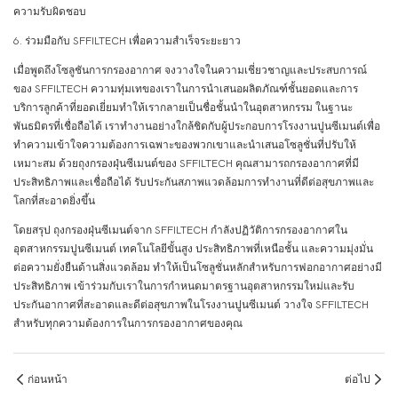
ความรับผิดชอบ
6. ร่วมมือกับ SFFILTECH เพื่อความสำเร็จระยะยาว
เมื่อพูดถึงโซลูชันการกรองอากาศ จงวางใจในความเชี่ยวชาญและประสบการณ์
ของ SFFILTECH ความทุ่มเทของเราในการนำเสนอผลิตภัณฑ์ชั้นยอดและการ
บริการลูกค้าที่ยอดเยี่ยมทำให้เรากลายเป็นชื่อชั้นนำในอุตสาหกรรม ในฐานะ
พันธมิตรที่เชื่อถือได้ เราทำงานอย่างใกล้ชิดกับผู้ประกอบการโรงงานปูนซีเมนต์เพื่อ
ทำความเข้าใจความต้องการเฉพาะของพวกเขาและนำเสนอโซลูชั่นที่ปรับให้
เหมาะสม ด้วยถุงกรองฝุ่นซีเมนต์ของ SFFILTECH คุณสามารถกรองอากาศที่มี
ประสิทธิภาพและเชื่อถือได้ รับประกันสภาพแวดล้อมการทำงานที่ดีต่อสุขภาพและ
โลกที่สะอาดยิ่งขึ้น
โดยสรุป ถุงกรองฝุ่นซีเมนต์จาก SFFILTECH กำลังปฏิวัติการกรองอากาศใน
อุตสาหกรรมปูนซีเมนต์ เทคโนโลยีขั้นสูง ประสิทธิภาพที่เหนือชั้น และความมุ่งมั่น
ต่อความยั่งยืนด้านสิ่งแวดล้อม ทำให้เป็นโซลูชั่นหลักสำหรับการฟอกอากาศอย่างมี
ประสิทธิภาพ เข้าร่วมกับเราในการกำหนดมาตรฐานอุตสาหกรรมใหม่และรับ
ประกันอากาศที่สะอาดและดีต่อสุขภาพในโรงงานปูนซีเมนต์ วางใจ SFFILTECH
สำหรับทุกความต้องการในการกรองอากาศของคุณ
ก่อนหน้า
ต่อไป