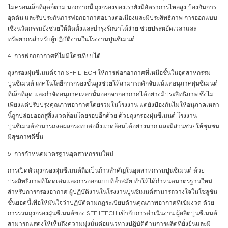
ไมครอนเล็กที่สุดก็ตาม นอกจากนี้ ถุงกรองของเรายังมีอัตราการไหลสูง ป้องกันการ
อุดตัน และรับประกันการฟอกอากาศอย่างต่อเนื่องและมีประสิทธิภาพ การออกแบบ
เชิงนวัตกรรมยังช่วยให้ติดตั้งและบำรุงรักษาได้ง่าย ช่วยประหยัดเวลาและ
ทรัพยากรสำหรับผู้ปฏิบัติงานในโรงงานปูนซีเมนต์
4. การฟอกอากาศที่ไม่มีใครเทียบได้
ถุงกรองฝุ่นซีเมนต์จาก SFFILTECH ให้การฟอกอากาศที่เหนือชั้นในอุตสาหกรรม
ปูนซีเมนต์ เทคโนโลยีการกรองขั้นสูงช่วยให้สามารถดักจับแม้แต่อนุภาคฝุ่นซีเมนต์
ที่เล็กที่สุด และกำจัดอนุภาคเหล่านั้นออกจากอากาศได้อย่างมีประสิทธิภาพ ซึ่งไม่
เพียงแต่ปรับปรุงคุณภาพอากาศโดยรวมในโรงงาน แต่ยังป้องกันไม่ให้อนุภาคเหล่า
นี้ถูกปล่อยออกสู่สิ่งแวดล้อมโดยรอบอีกด้วย ด้วยถุงกรองฝุ่นซีเมนต์ โรงงาน
ปูนซีเมนต์สามารถลดผลกระทบต่อสิ่งแวดล้อมได้อย่างมาก และมีส่วนช่วยให้ชุมชน
มีสุขภาพดีขึ้น
5. การกำหนดมาตรฐานอุตสาหกรรมใหม่
การเปิดตัวถุงกรองฝุ่นซีเมนต์ถือเป็นก้าวสำคัญในอุตสาหกรรมปูนซีเมนต์ ด้วย
ประสิทธิภาพที่โดดเด่นและการออกแบบที่ล้ำสมัย ทำให้ได้กำหนดมาตรฐานใหม่
สำหรับการกรองอากาศ ผู้ปฏิบัติงานในโรงงานปูนซิเมนต์สามารถวางใจในโซลูชัน
ชั้นยอดนี้เพื่อให้มั่นใจว่าปฏิบัติตามกฎระเบียบด้านคุณภาพอากาศที่เข้มงวด ด้วย
การรวมถุงกรองฝุ่นซีเมนต์ของ SFFILTECH เข้ากับการดำเนินงาน ผู้ผลิตปูนซีเมนต์
สามารถแสดงให้เห็นถึงความมุ่งมั่นต่อแนวทางปฏิบัติด้านการผลิตที่ยั่งยืนและมี