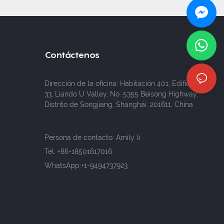
Contáctenos
Dirección de la oficina: Habitación 401, Edificio
33, Liando U Valley, No. 5355 Beisong Highway,
Distrito de Songjiang, Shanghái, 201611, China
Persona de contacto: Amily li
Tel:
+86-18501617016
WhatsApp:+1-9494737923