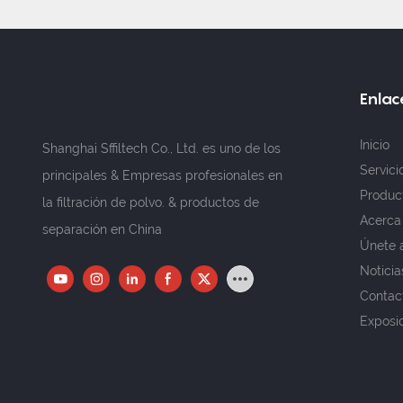
Enlace
Inicio
Shanghai Sffiltech Co., Ltd. es uno de los
Servici
principales & Empresas profesionales en
Produc
la filtración de polvo. & productos de
Acerca
separación en China
Únete 
Noticia
Contac
Exposi