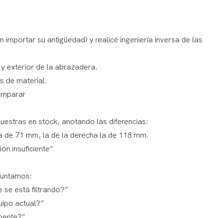
n importar su antigüedad) y realicé ingeniería inversa de las
 y exterior de la abrazadera.
s de material.
comparar
uestras en stock, anotando las diferencias:
a de 71 mm, la de la derecha la de 118 mm.
ión insuficiente”
guntamos:
e se está filtrando?”
uipo actual?”
mente?”