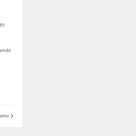
tó:
mendó
ximo