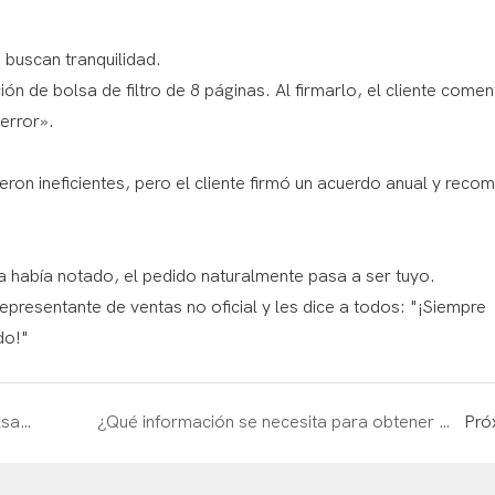
 buscan tranquilidad.
n de bolsa de filtro de 8 páginas. Al firmarlo, el cliente comen
error».
ron ineficientes, pero el cliente firmó un acuerdo anual y reco
ra había notado, el pedido naturalmente pasa a ser tuyo.
presentante de ventas no oficial y les dice a todos: "¡Siempre
do!"
Selección de carcasas de filtro de cuatro bolsas: desde el boceto hasta la revisión del presupuesto.
¿Qué información se necesita para obtener un presupuesto de repuesto para la bolsa de filtro?
Pró