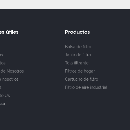
s útiles
Productos
Bolsa de filtro
os
Jaula de filtro
tos
Tela filtrante
 de Nosotros
Filtros de hogar
a nosotros
Cartucho de filtro
s
Filtro de aire industrial
to Us
ción