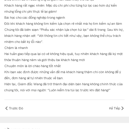
Khách hàng rất ngạc nhiên: Mặc dù chi phí cho từng túi lọc cao hơn dự kiến ​​
nhưng tổng chi phí thực tế lại giảm!
Bài học cho các đồng nghiệp trong ngành
Đôi khi khách hàng không tìm kiếm lựa chọn rẻ nhất mà họ tìm kiếm sự an tâm
Chúng tôi đã biên soạn “Phiếu xác nhận lựa chọn túi lọc” dài 8 trang. Sau khi ký,
khách hàng nhận xét: “Với thông tin chi tiết như vậy, bạn không thể chịu trách
nhiệm cho bất kỳ lỗi nào”.
Chậm là nhanh
Hai tuần giao tiếp qua lại có vẻ không hiệu quả, tuy nhiên khách hàng đã ký một
thỏa thuận hàng năm và giới thiệu ba khách hàng mới
Chuyên môn là lời chào hàng tốt nhất
Khi bạn xác định được những vấn đề mà khách hàng thậm chí còn không để ý
đến, đơn hàng sẽ tự nhiên thuộc về bạn.
Hiện tại, Giám đốc Wang đã trở thành đại diện bán hàng không chính thức của
chúng tôi, nói với mọi người: “Luôn kiểm tra túi lọc trước khi đặt hàng!”
Trước Đó
Kế Tiếp