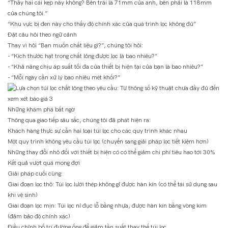
“Thấy hai cái kẹp này không? Bên trái là 71mm của anh, bên phải là 118mm
của chúng tôi.”
“Khu vực bị đen này cho thấy độ chính xác của quá trình lọc không đủ”
Đặt câu hỏi theo ngữ cảnh
Thay vì hỏi “Bạn muốn chất liệu gì?”, chúng tôi hỏi:
- “Kích thước hạt trong chất lỏng được lọc là bao nhiêu?”
- “Khả năng chịu áp suất tối đa của thiết bị hiện tại của bạn là bao nhiêu?”
- “Mỗi ngày cần xử lý bao nhiêu mét khối?”
Những khám phá bất ngờ
Thông qua giao tiếp sâu sắc, chúng tôi đã phát hiện ra:
Khách hàng thực sự cần hai loại túi lọc cho các quy trình khác nhau
Một quy trình không yêu cầu túi lọc (chuyển sang giải pháp lọc tiết kiệm hơn)
Những thay đổi nhỏ đối với thiết bị hiện có có thể giảm chi phí tiêu hao tới 30%
Kết quả vượt quá mong đợi
Giải pháp cuối cùng:
Giai đoạn lọc thô: Túi lọc lưới thép không gỉ được hàn kín (có thể tái sử dụng sau
khi vệ sinh)
Giai đoạn lọc mịn: Túi lọc nỉ đục lỗ bằng nhựa, được hàn kín bằng vòng kim
(đảm bảo độ chính xác)
Điều chỉnh bố trí đường ống để giảm tần suất thay thế túi lọc