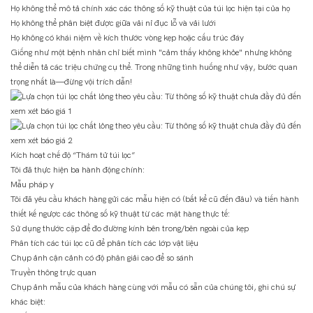
Họ không thể mô tả chính xác các thông số kỹ thuật của túi lọc hiện tại của họ
Họ không thể phân biệt được giữa vải nỉ đục lỗ và vải lưới
Họ không có khái niệm về kích thước vòng kẹp hoặc cấu trúc đáy
Giống như một bệnh nhân chỉ biết mình "cảm thấy không khỏe" nhưng không
thể diễn tả các triệu chứng cụ thể. Trong những tình huống như vậy, bước quan
trọng nhất là—đừng vội trích dẫn!
Kích hoạt chế độ “Thám tử túi lọc”
Tôi đã thực hiện ba hành động chính:
Mẫu pháp y
Tôi đã yêu cầu khách hàng gửi các mẫu hiện có (bất kể cũ đến đâu) và tiến hành
thiết kế ngược các thông số kỹ thuật từ các mặt hàng thực tế:
Sử dụng thước cặp để đo đường kính bên trong/bên ngoài của kẹp
Phân tích các túi lọc cũ để phân tích các lớp vật liệu
Chụp ảnh cận cảnh có độ phân giải cao để so sánh
Truyền thông trực quan
Chụp ảnh mẫu của khách hàng cùng với mẫu có sẵn của chúng tôi, ghi chú sự
khác biệt: