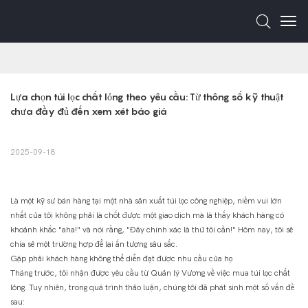
Lựa chọn túi lọc chất lỏng theo yêu cầu: Từ thông số kỹ thuật 
chưa đầy đủ đến xem xét báo giá
2025-09-18
Là một kỹ sư bán hàng tại một nhà sản xuất túi lọc công nghiệp, niềm vui lớn
nhất của tôi không phải là chốt được một giao dịch mà là thấy khách hàng có
khoảnh khắc "aha!" và nói rằng, "Đây chính xác là thứ tôi cần!" Hôm nay, tôi sẽ
chia sẻ một trường hợp để lại ấn tượng sâu sắc.
Gặp phải khách hàng không thể diễn đạt được nhu cầu của họ
Tháng trước, tôi nhận được yêu cầu từ Quản lý Vương về việc mua túi lọc chất
lỏng. Tuy nhiên, trong quá trình thảo luận, chúng tôi đã phát sinh một số vấn đề
sau: